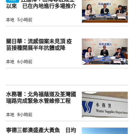
以來 已在內地進行多場推介
會
本地
5小時前
關日華：流感個案未見頂 疫
苗接種開展半年抗體或降
本地
6小時前
水務署：北角福蔭道及荃灣國
瑞路完成緊急水管維修工程
本地
8小時前
寧德三都澳盛產大黃魚 日均