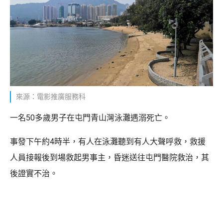
來源：電影推廣服務科
一名50多歲男子在屯門青山灣泳灘遇溺死亡。
事發下午約4時半，有人在泳灘聽到有人大聲呼救，救援
人員接報後到場救起男事主，昏迷送往屯門醫院救治，其
後證實不治。