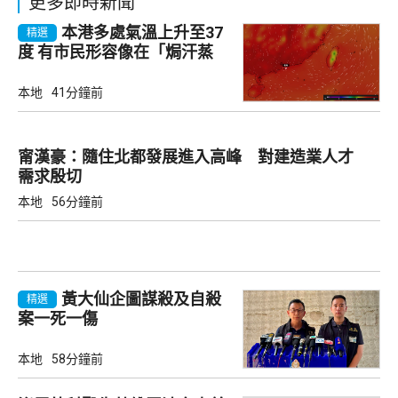
更多即時新聞
本港多處氣溫上升至37
精選
度 有市民形容像在「焗汗蒸
幕」
本地
41分鐘前
甯漢豪：隨住北都發展進入高峰 對建造業人才
需求殷切
本地
56分鐘前
黃大仙企圖謀殺及自殺
精選
案一死一傷
本地
58分鐘前