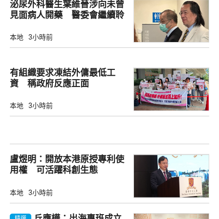
泌尿外科醫生葉維晉涉向未曾
見面病人開藥 醫委會繼續聆
訊
本地
3小時前
有組織要求凍結外傭最低工
資 稱政府反應正面
本地
3小時前
盧煜明：開放本港原授專利使
用權 可活躍科創生態
本地
3小時前
丘應樺：出海專班成立
精選