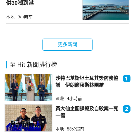
供30噸到港
本地
9小時前
更多新聞
至 Hit 新聞排行榜
沙特巴基斯坦土耳其簽防務協
1
議 伊朗籲穆斯林團結
國際
4小時前
黃大仙企圖謀殺及自殺案一死
2
一傷
本地
58分鐘前