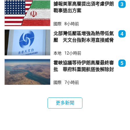
據報美軍高層提出須考慮伊朗
3
戰事退出方案
國際
8小時前
北部灣低壓區增強為熱帶低氣
4
壓 天文台指對本港直接威脅
不大
本地
12小時前
霍峽協議等待伊朗高層最終審
5
批 華府料重開航道後解除封
鎖
國際
7小時前
更多新聞