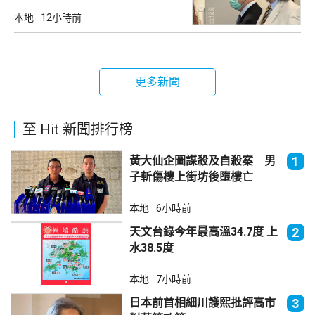
訊
本地
12小時前
更多新聞
至 Hit 新聞排行榜
黃大仙企圖謀殺及自殺案 男
1
子斬傷樓上街坊後墮樓亡
本地
6小時前
天文台錄今年最高溫34.7度 上
2
水38.5度
本地
7小時前
日本前首相細川護熙批評高市
3