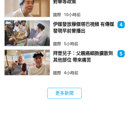
對華等政策
國際
10小時前
伊媒發放穆傑塔巴視頻 有傳媒
4
發現早前曾播出
國際
5小時前
拜登兒子：父親癌細胞擴散到
5
其他部位 帶來痛苦
國際
4小時前
更多新聞