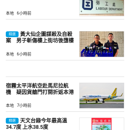
本地
6小時前
黃大仙企圖謀殺及自殺
精選
案 男子斬傷樓上街坊後墮樓
亡
本地
6小時前
宿霧太平洋航空赴馬尼拉航
機 疑因貨艙門打開折返本港
本地
7小時前
天文台錄今年最高溫
精選
34.7度 上水38.5度