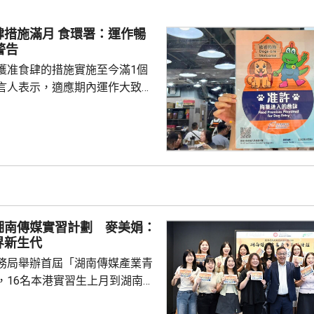
普遍支持新規定，認為不會構成
，而自動門技術及防滑地磚等物
肆措施滿月 食環署：運作暢
價格亦與一般物料相若。 新規
警告
蓋住宅及商業樓宇等...
獲准食肆的措施實施至今滿1個
言人表示，適應期內運作大致暢
情況理想。市民和食肆已逐漸適
別違規行為在方巡查和宣傳教育
。明日起，署方將按風險評估進
如發現有人違規，會即時執法而
施首階
名額中，獲准食肆已由最初約940
超過980間。在剛結束的適應期
湖南傳媒實習計劃 麥美娟：
人員共巡查獲准...
界新生代
務局舉辦首屆「湖南傳媒產業青
，16名本港實習生上月到湖南衛
目生產基地，開展三星期的實