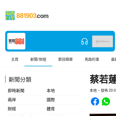
主頁
新聞/財經
節目精華
馬路的事
最
蔡若蓮
新聞分類
即時新聞
本地
本地
發佈 20.0
Share to Face
Share t
兩岸
國際
財經
體育