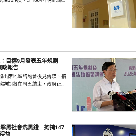
溫36.9度，是1884年有紀錄以
海豚」
流，正為廣東帶來普遍晴朗及極
，本港下午多處氣溫升至37度或
來一兩日本港持續極端酷熱，部
37度或以上，本周中期高溫天氣
超：目標9月發表五年規劃
施政報告
超出席地區諮詢會後見傳媒，指
諮詢期將在周五結束，政府正馬
分析意見，目標在9月發表五年
又指，將先發布五年規劃，希望
時間距離五年規劃越短越好，盡
規劃方向。 李家超指，五
報告公眾諮詢期間，已舉行90多
擊黑社會洗黑錢 拘捕147
集到的意見當中，有1.3萬份與
得益