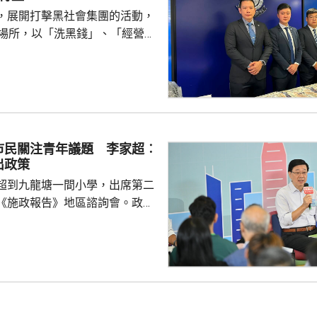
，8500份與施政報告有關。他
，展開打擊黑社會集團的活動，
不少意見反映市民...
法場所，以「洗黑錢」、「經營非
經營毒窟」等罪名拘捕147人，
及骨幹成員等，年齡介乎19至72
三合會背景。涉案犯罪集團在去
利用傀儡戶口清洗超過6億元犯
形容集團分工精細，成員在九龍
市民關注青年議題 李家超︰
經營賭檔及毒窟，亦涉及販毒，
出政策
，集團會...
超到九龍塘一間小學，出席第二
《施政報告》地區諮詢會。政務
、財政司司長陳茂波，以及多名
示，香港首次制
因此諮詢會有特別意義，希望就
政報告如何令香港整體施政、發
見。 有市民提出青年問
憑試狀元大多選讀醫科，反映青