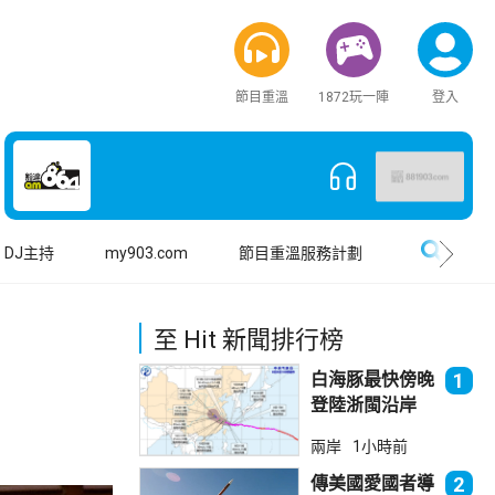
節目重溫
1872玩一陣
登入
搜尋
DJ主持
my903.com
節目重溫服務計劃
至 Hit 新聞排行榜
白海豚最快傍晚
1
登陸浙閩沿岸
福建上海轉移逾
兩岸
1小時前
廿萬人
傳美國愛國者導
2