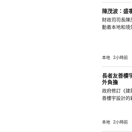
年人感覺工程
陳茂波：盛
民指，在與大灣
財政司司長陳
動着本地和境
聯動，近日啟
會」和「奧迪
超過12萬名觀
億元，有啟德
本地
2小時前
約兩成，不少
和免費泊車，各出
長者友善樓
示，今年上半
外負擔
130項盛事活動
政府修訂《建
善樓宇設計的
局長甯漢豪在
安置屋邨「樂
如在住宅大堂
本地
2小時前
動不便人士出入。 香港測量師學會