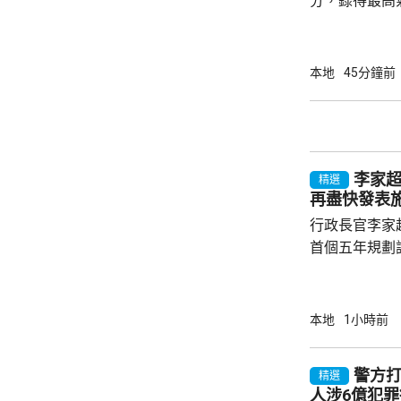
分，錄得最高氣
來的最高氣溫。 天文台指，強颱風「白
的外圍下沉氣
端酷熱的天氣
本地
45分鐘前
以上。預料未
分地區氣溫達
持續。
李家
精選
再盡快發表
行政長官李家
首個五年規劃
不停蹄整理及
規劃。李家超
施政報告發表
本地
1小時前
早交代如何落實五年
年規劃及施政
警方打
精選
場諮詢會，收
人涉6億犯罪