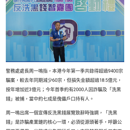
警務處處長周一鳴指，本港今年第一季共錄得超過9400宗
騙案，較去年同期減少60宗，但損失金額超過18.5億元，
按年增加近3億元；今年首季約有2000人因詐騙及「洗黑
錢」被捕，當中約七成是傀儡戶口持有人。
周一鳴出席一個宣傳反洗黑錢展覽致辭時強調，「洗黑
錢」是詐騙產業鏈的核心一環，必須從源頭著手，呼籲公