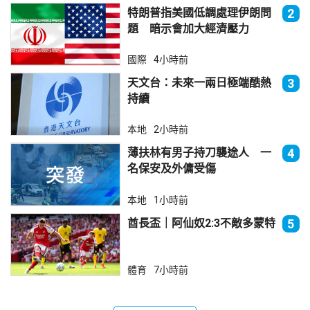
特朗普指美國低調處理伊朗問
2
題 暗示會加大經濟壓力
國際
4小時前
天文台：未來一兩日極端酷熱
3
持續
本地
2小時前
薄扶林有男子持刀襲途人 一
4
名保安及外傭受傷
本地
1小時前
酋長盃｜阿仙奴2:3不敵多蒙特
5
體育
7小時前