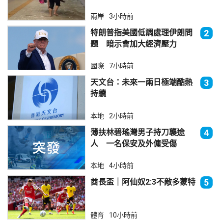
兩岸
3小時前
特朗普指美國低調處理伊朗問
2
題 暗示會加大經濟壓力
國際
7小時前
天文台：未來一兩日極端酷熱
3
持續
本地
2小時前
薄扶林碧瑤灣男子持刀襲途
4
人 一名保安及外傭受傷
本地
4小時前
酋長盃｜阿仙奴2:3不敵多蒙特
5
體育
10小時前