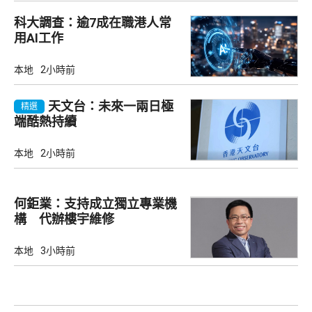
科大調查：逾7成在職港人常
用AI工作
本地
2小時前
天文台：未來一兩日極
精選
端酷熱持續
本地
2小時前
何鉅業：支持成立獨立專業機
構 代辦樓宇維修
本地
3小時前