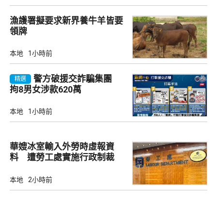
漁護署擬要求新界養牛羊皆要
領牌
本地
1小時前
警方破援交詐騙集團
精選
拘8男女涉款620萬
本地
1小時前
華嫂冰室輸入外勞時虛報資
料 遭勞工處實施行政制裁
本地
2小時前