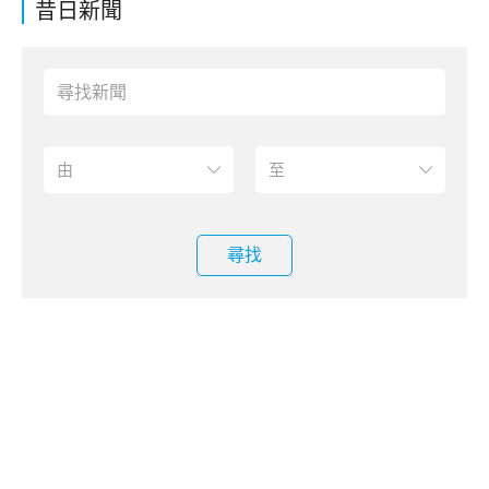
昔日新聞
尋找