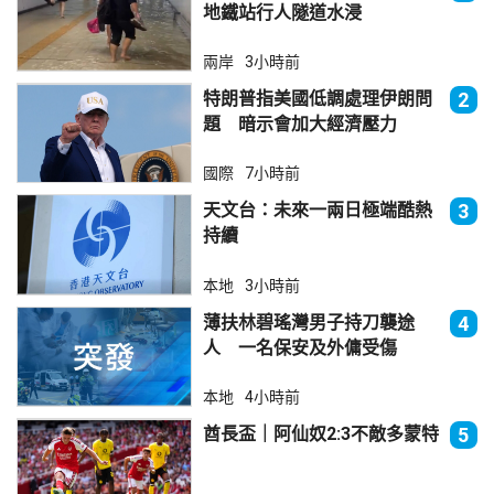
地鐵站行人隧道水浸
兩岸
3小時前
特朗普指美國低調處理伊朗問
2
題 暗示會加大經濟壓力
國際
7小時前
天文台：未來一兩日極端酷熱
3
持續
本地
3小時前
薄扶林碧瑤灣男子持刀襲途
4
人 一名保安及外傭受傷
本地
4小時前
酋長盃｜阿仙奴2:3不敵多蒙特
5