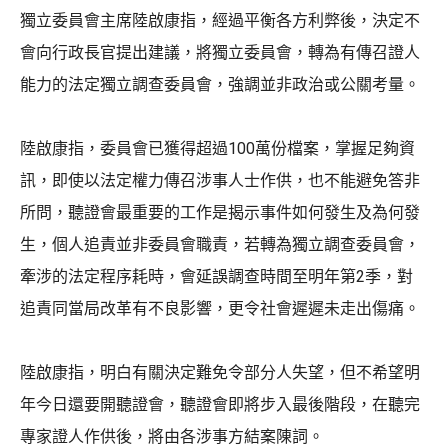
獨立委員會主席陸啟康指，經過平衡各方利弊後，決定不
會向行政長官提出建議，將獨立委員會，轉為有傳召證人
能力的法定獨立調查委員會，強調並非政治或公關考量。
陸啟康指，委員會已獲得超過100萬份檔案，掌握足夠資
訊，即使以法定權力傳召涉事人士作供，也不能避免答非
所問，聽證會最重要的工作是揭示事件如何發生及為何發
生，個人追責並非委員會職責，若轉為獨立調查委員會，
牽涉的法定程序耗時，會延誤調查時間至明年第2季，對
追責同當局改革有不良影響，更令社會遲遲未走出傷痛。
陸啟康指，明白有關決定難免令部分人失望，但不希望明
年今日還要開聽證會，聽證會即將步入最後階段，在聽完
專家證人作供後，將由各涉事方結案陳詞。