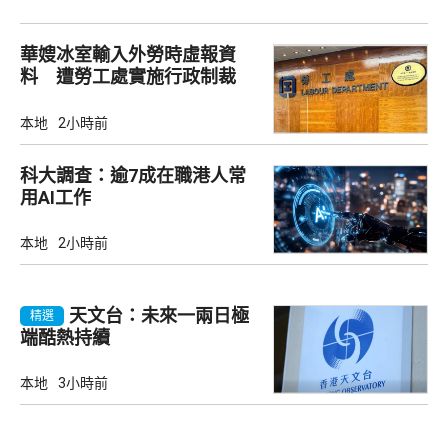
華嫂冰室輸入外勞時虛報資
料 遭勞工處實施行政制裁
本地
2小時前
科大調查：逾7成在職港人常
用AI工作
本地
2小時前
天文台：未來一兩日極
精選
端酷熱持續
本地
3小時前