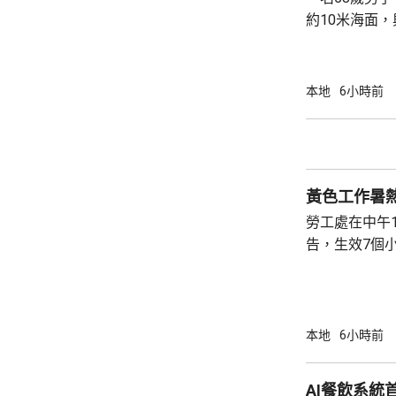
約10米海面
家救起，送到
軍澳醫院搶救
確定。
本地
6小時前
黃色工作暑
勞工處在中午
告，生效7個
本地
6小時前
AI餐飲系統