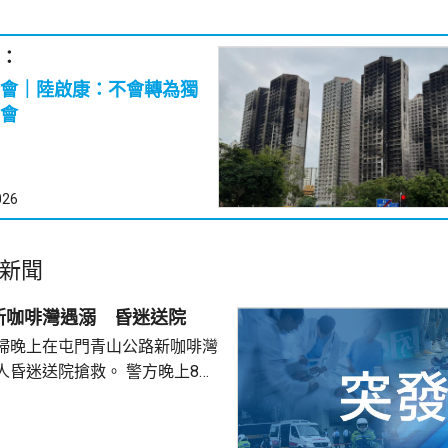
：
會｜陸啟康：不會轉為獨
會
026
新聞
新咖啡灣遇溺 昏迷送院
婦晚上在屯門青山公路新咖啡灣
送院搶救。 警方晚上8時
溺。兩名年齡20及23歲的事主，
消防救起，昏迷送往屯門醫院。