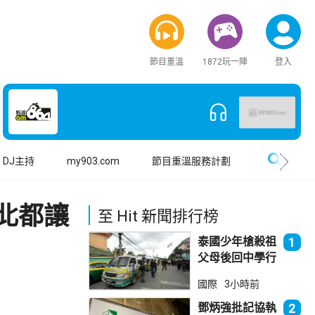
節目重溫
1872玩一陣
登入
搜尋
DJ主持
my903.com
節目重溫服務計劃
北都讓
至 Hit 新聞排行榜
泰國少年槍殺祖
1
父母後回中學行
兇 累計最少8
國際
3小時前
死23傷
鄧炳強批記協執
2