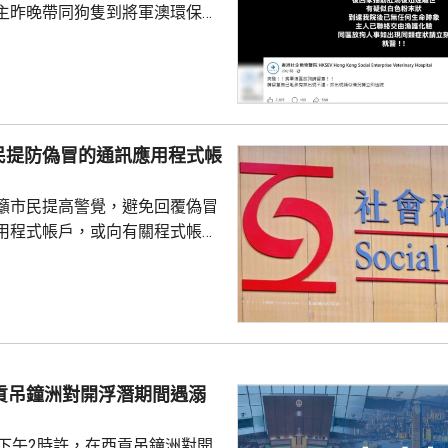
主昨晚帶同狗隻到將軍澳環保大
散步，回家後狗隻抽筋、肚瀉不
隻送往寵物診所，狗隻其後死
絡交由漁護署化驗。 警方表
查，案件暫時列作雜項處理，案
警區特遣隊跟進，暫時未有人被
民提防偽冒的通訊應用程式帳
籲市民提高警覺，避免回覆偽冒
用程式帳戶，或向有關程式帳戶
社署服
誘騙市民回覆其短訊或點擊短訊
，以盗取市民的個人資料。社署
式帳戶沒有任何關係，已將事件
西貢吊鐘洲對開浮潛期間遇溺
子下午2時許，在西貢吊鐘洲對開