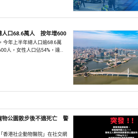
人口68.6萬人 按年增600
今年上半年總人口逾68.6萬
00人，女性人口佔54%，達
新生嬰兒有1340名，男嬰佔逾
數1329人，首3位死因分別是腫
和呼吸系統疾病。 人口流動
從內地持單程證的新來澳人士有
年少150人；新批給准許居留人士
少逾420人。
寵物公園散步後不適死亡 警
「香港社企動物醫院」在社交網