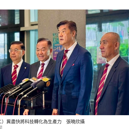
二）冀盡快將科技轉化為生產力 張曉欣攝
聞