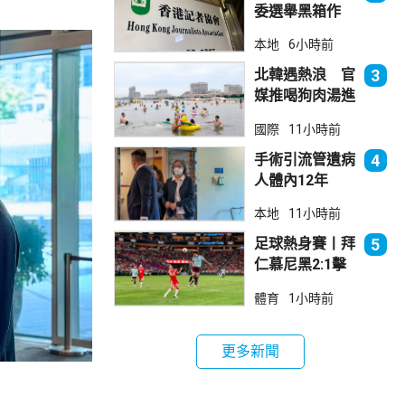
委選舉黑箱作
業 警告如危害
本地
6小時前
國安一定「釘死
你」
北韓遇熱浪 官
3
媒推喝狗肉湯進
補
國際
11小時前
手術引流管遺病
4
人體內12年
女醫生石岳容專
本地
11小時前
業失當除牌1個
月
足球熱身賽丨拜
5
仁慕尼黑2:1擊
敗阿士東維拉
體育
1小時前
更多新聞