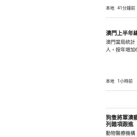
本地
41分鐘前
澳門上半年總
澳門當局統計，
人，按年增加6
37.1萬人。
52%；死亡人
瘤、循環系統疾病
方面，上半年
本地
1小時前
1466人，按
471人，按年
狗隻將軍澳
列雜項跟進
動物醫療機構