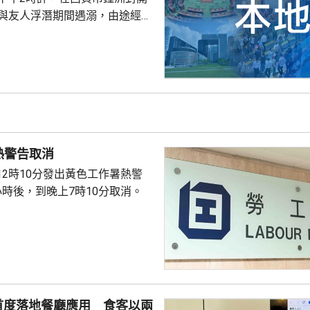
，與友人浮潛期間遇溺，由途經船
西貢水警基地，再由救護車送將
，其後證實死亡，死因有待驗屍
熱警告取消
12時10分發出黃色工作暑熱警
小時後，到晚上7時10分取消。
首度落地餐廳應用 食客以兩