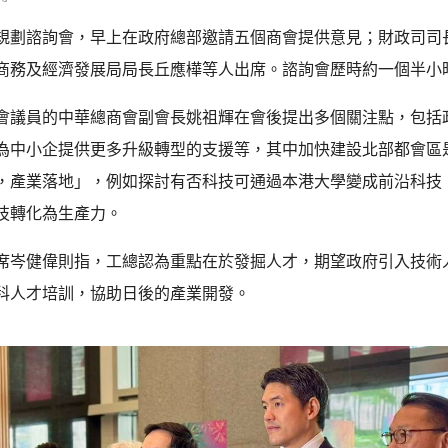
規劃諮詢會，早上在政府總部邀請五個商會提供意見；財政司司
商務及經濟發展局局長丘應樺等人出席。諮詢會歷時約一個半小
會議員的中華總商會副會長姚祖輝在會後提出多個關注點，包括
為中小企提供更多升級轉型的支援等，其中加快建設北部都會區
，產業落地」，例如探討有否科技可通過本港大學變成前沿科技
技轉化為生產力。
席岑健偉則指，工總認為重點在於發掘人才，期望政府引入技術
科人才培訓，協助日後的產業開發。