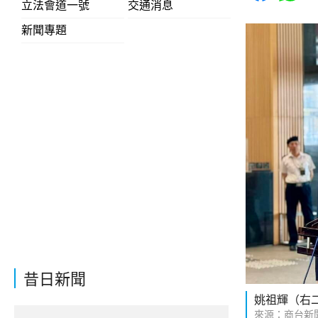
立法會道一號
交通消息
新聞專題
昔日新聞
姚祖輝（右
來源：商台新