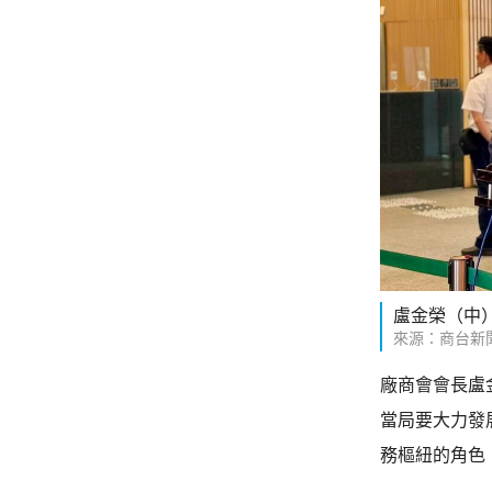
盧金榮（中
來源：商台新
廠商會會長盧
當局要大力發
務樞紐的角色