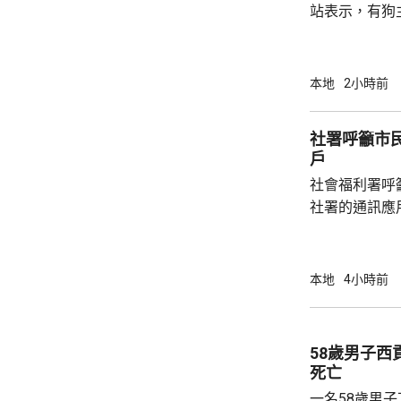
站表示，有狗
道的寵物公園
適，狗主將狗
亡，狗主事後聯
本地
2小時前
示，經初步調
件交由將軍澳
社署呼籲市
捕。
戶
社會福利署呼
社署的通訊應
提供個人資料。 偽冒程式帳戶訛稱代表
務中心，企圖
內的不明連結
本地
4小時前
強調與有關程
交警方跟進。
58歲男子
死亡
一名58歲男