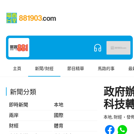
主頁
新聞/財經
節目精華
馬路的事
最
政府
新聞分類
科技
即時新聞
本地
兩岸
國際
本地, 財經
發佈 
Share to Face
Share t
財經
體育