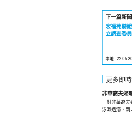
下一篇新聞
宏福苑聽證
立調查委員
本地
22.06.2
更多即時
非華裔夫婦
一對非華裔夫
泳灘遇溺，兩人昏迷
許接報有人遇
分別由途人及