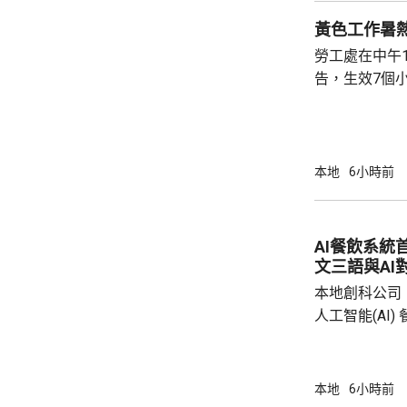
黃色工作暑
勞工處在中午
告，生效7個
本地
6小時前
AI餐飲系統
文三語與AI
本地創科公司
人工智能(AI
用。食客掃描
音或文字對話
話或英文對話
本地
6小時前
AI推薦菜式