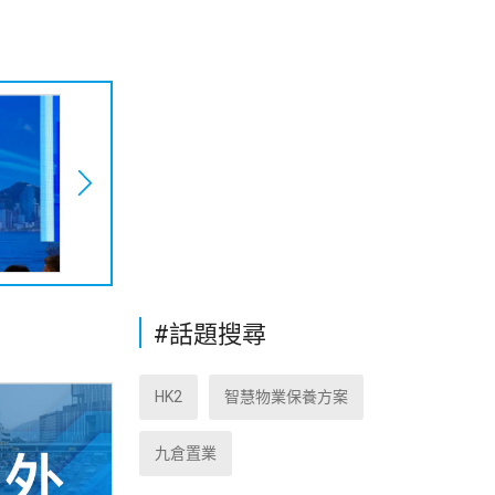
#話題搜尋
HK2
智慧物業保養方案
九倉置業