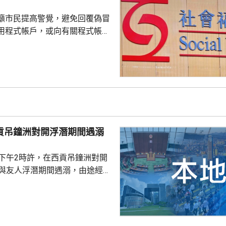
籲市民提高警覺，避免回覆偽冒
用程式帳戶，或向有關程式帳戶
社署服
誘騙市民回覆其短訊或點擊短訊
，以盗取市民的個人資料。社署
式帳戶沒有任何關係，已將事件
西貢吊鐘洲對開浮潛期間遇溺
子下午2時許，在西貢吊鐘洲對開
，與友人浮潛期間遇溺，由途經船
西貢水警基地，再由救護車送將
，其後證實死亡，死因有待驗屍