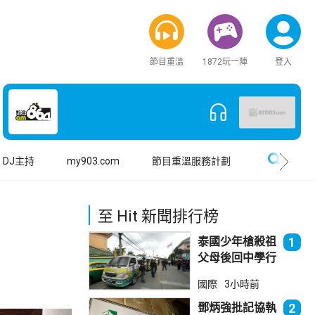
節目重溫
1872玩一陣
登入
搜尋
DJ主持
my903.com
節目重溫服務計劃
至 Hit 新聞排行榜
泰國少年槍殺祖
1
父母後回中學行
兇 累計最少8
國際
3小時前
死23傷
鄧炳強批記協執
2