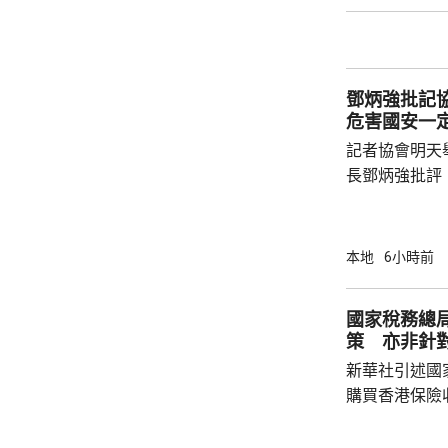
牌文化等。 率先試行的是機場一間餐廳，有內
地旅客體驗後
招牌菜式，較
鄧炳強批記
薦適合的菜式；
危害國安一
記者協會明天
長鄧炳強批評
力的團體，據
媒體和網媒記
有，難以稱得
本地
6小時前
有公布參選人的名
記協劣績斑斑
國家稅務總
智英案中立場
策 亦非針
為捍衛新聞自
新華社引述國
濫用職工會名義
購買香港保險
總局相關司局
法相關規定，