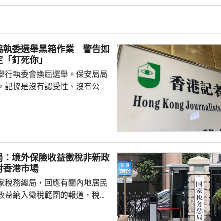
表示，以往點餐前會在網上搜尋
為耗時，而AI能因應需求快速推
協執委選舉黑箱作業 警告如
又指自己不...
定「釘死你」
舉行執委會換屆選舉。保安局局
，記協是沒有認受性、沒有公信
報今次參選的全部是外媒、自由
者，批評一個主流傳媒的人都沒
上做香港記者協會；又指記協沒
字，是黑箱作業。 鄧炳強指
，在黑暴期間為暴徒護航，在黎
局：境外保險收益徵稅非新政
偏頗，誤導公眾，宣稱黎智英因
對香港市場
由而身陷囹圄。他又批評有團體
家稅務總局，回應有關內地居民
，從事與職工會無關的行...
收益納入徵稅範圍的報道，稅務
負責人指，按照中國個人所得稅
中國稅收居民需就全球所得，履