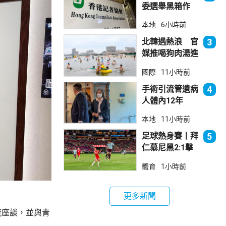
委選舉黑箱作
業 警告如危害
本地
6小時前
國安一定「釘死
你」
北韓遇熱浪 官
3
媒推喝狗肉湯進
補
國際
11小時前
手術引流管遺病
4
人體內12年
女醫生石岳容專
本地
11小時前
業失當除牌1個
月
足球熱身賽丨拜
5
仁慕尼黑2:1擊
敗阿士東維拉
體育
1小時前
更多新聞
流座談，並與青