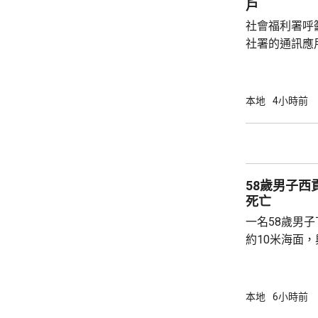
戶
社會福利署呼
社署的通訊應
提供個人資料。 偽冒程式帳戶訛稱代表
務中心，企圖
內的不明連結
本地
4小時前
強調與有關程
交警方跟進。
58歲男子
死亡
一名58歲男
約10米海面
家救起，送到
軍澳醫院搶救
確定。
本地
6小時前