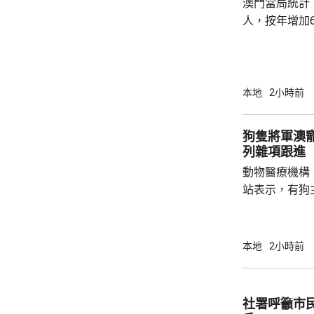
澳門當局統計，
人，按年增加6
37.1萬人。
52%；死亡人
瘤、循環系統疾病
方面，上半年
本地
2小時前
1466人，按
471人，按年
狗隻將軍澳
列雜項跟進
動物醫療機構
站表示，有狗
道的寵物公園
適，狗主將狗
亡，狗主事後聯
本地
2小時前
示，經初步調
件交由將軍澳
捕。
社署呼籲市