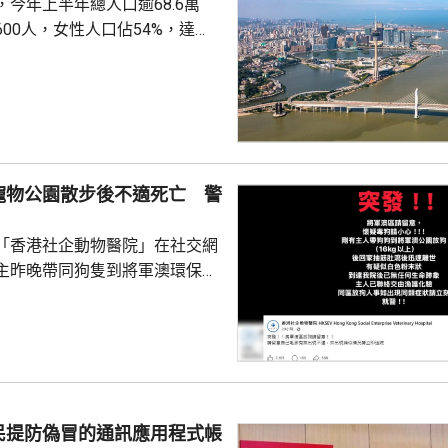
今年上半年總人口逾68.6萬
00人，女性人口佔54%，達
新生嬰兒有1340名，男嬰佔逾
數1329人，首3位死因分別是腫
和呼吸系統疾病。 人口流動
從內地持單程證的新來澳人士有
年少150人；新批給准許居留人士
少逾420人。
寵物公園散步後不適死亡 警
「香港社企動物醫院」在社交網
主昨晚帶同狗隻到將軍澳環保大
散步，回家後狗隻抽筋、肚瀉不
隻送往寵物診所，狗隻其後死
絡交由漁護署化驗。 警方表
查，案件暫時列作雜項處理，案
警區特遣隊跟進，暫時未有人被
民提防偽冒的通訊應用程式帳