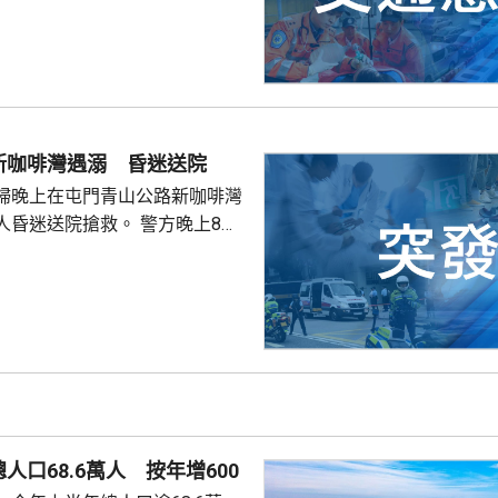
導致他人死亡，案件今早在屯門
。一輛
涌東交匯處行駛，去到近北大嶼
，懷疑切線撞到一架電單車。電
車頭，推行約20米。電單車司機
，昏迷送往北大嶼山醫院，延至
新咖啡灣遇溺 昏迷送院
許證實死亡。
婦晚上在屯門青山公路新咖啡灣
送院搶救。 警方晚上8時
溺。兩名年齡20及23歲的事主，
消防救起，昏迷送往屯門醫院。
人口68.6萬人 按年增600