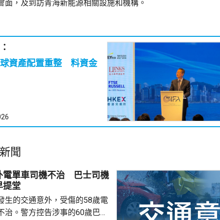
會面，及到訪青海新能源相關設施和機構。
：
球資產配置重整 料資金
026
新聞
外電單車司機不治 巴士司機
早提堂
發生的交通意外，受傷的58歲電
不治。警方控告涉事的60歲巴士