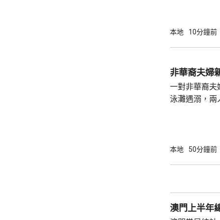
司機危險駕駛
裁判法院提堂。 事發在周四傍晚6時許
龍運巴士沿東
本地
10分鐘前
山公路出口時
單車攝入巴士
身體多處受傷
非華裔夫婦
周五早上8時
一對非華裔夫
泳灘遇溺，兩人昏迷
許接報有人遇
分別由途人及
本地
50分鐘前
澳門上半年總