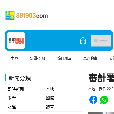
主頁
新聞/財經
節目精華
馬路的事
最
審計
新聞分類
即時新聞
本地
本地
發佈 22.0
Share to Face
Share t
兩岸
國際
財經
體育