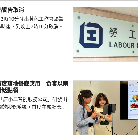
熱警告取消
12時10分發出黃色工作暑熱警
小時後，到晚上7時10分取消。
首度落地餐廳應用 食客以兩
對話點餐
「店小二智能服務公司」研發出
) 餐飲服務系統，首度在餐廳應
點餐的二維碼後，會出現與AI語
的介面，可選擇以廣東話、普通
，食客根據AI指示點餐，亦可讓
、解答疑難，及介紹食物故事和品