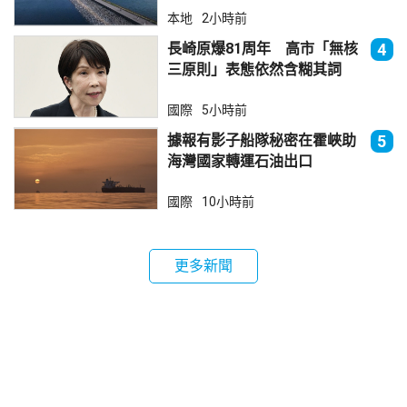
本地
2小時前
長崎原爆81周年 高市「無核
4
三原則」表態依然含糊其詞
國際
5小時前
據報有影子船隊秘密在霍峽助
5
海灣國家轉運石油出口
國際
10小時前
更多新聞