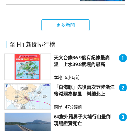
更多新聞
至 Hit 新聞排行榜
天文台錄36.9度有紀錄最高
1
溫 上水39.8度境內最高
本地
5小時前
「白海豚」先後兩次登陸浙江
2
後減弱為颱風 料續北上
兩岸
47分鐘前
64歲外籍男子大埔行山暈倒
3
現場證實死亡