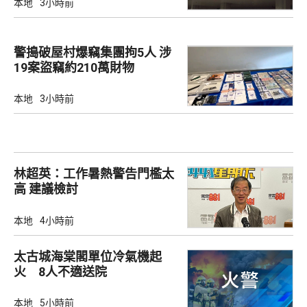
本地
3小時前
警搗破屋村爆竊集團拘5人 涉
19案盜竊約210萬財物
本地
3小時前
林超英：工作暑熱警告門檻太
高 建議檢討
本地
4小時前
太古城海棠閣單位冷氣機起
火 8人不適送院
本地
5小時前