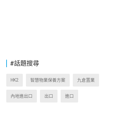
#話題搜尋
HK2
智慧物業保養方案
九倉置業
內地進出口
出口
進口