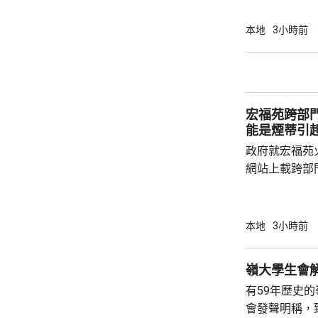
安全網和帆布
會自行熄滅，
本地
3小時前
築物數量亦會
的發泡膠板直
延。 試驗顯示，發泡膠板導致廚房窗失效，廚
房內部溫度升至
宏福苑跨部
發泡膠板的內部
能是煙蒂引
政府就宏福苑
網站上載跨部
根據現有證據
室及105室
高達2米，包
本地
3小時前
膠板等。在未
部門調查專組
能是意外事故
有59年歷史
火地點的可燃
會發聲明稱，
火勢蔓延影響，