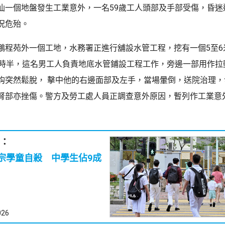
仙一個地盤發生工業意外，一名59歲工人頭部及手部受傷，昏迷
況危殆。
鵬程苑外一個工地，水務署正進行舖設水管工程，挖有一個5至6
0時半，這名男工人負責地底水管鋪設工程工作，旁邊一部用作拉
鈎突然鬆脫， 擊中他的右邊面部及左手，當場暈倒，送院治理，
腎部亦挫傷。警方及勞工處人員正調查意外原因，暫列作工業意
：
1宗學童自殺 中學生佔9成
026