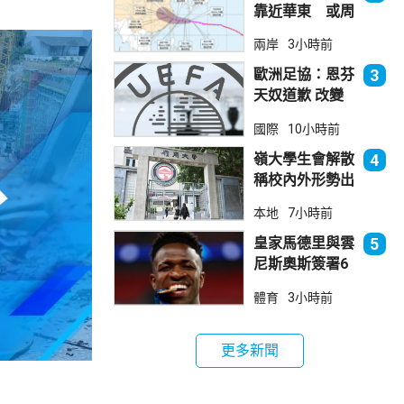
靠近華東 或周
日登陸浙閩沿岸
兩岸
3小時前
歐洲足協：恩芬
3
天奴道歉 改變
不了抵制世界盃
國際
10小時前
立場
嶺大學生會解散
4
稱校內外形勢出
現變化
本地
7小時前
皇家馬德里與雲
5
尼斯奧斯簽署6
年新約
體育
3小時前
更多新聞