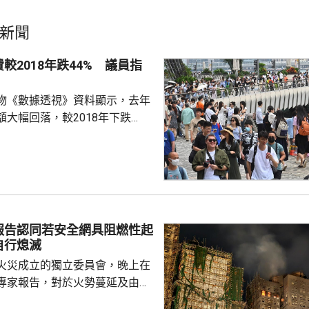
新聞
較2018年跌44% 議員指
物《數據透視》資料顯示，去年
額大幅回落，較2018年下跌
境外消費實質增長10%。 立法
在一個電台節目指，相信訪港旅
力，問題是如何令他們留港更
費。他指，全球都面對旅客消費
去年過夜旅客人均消費5000多
容易，加上本港過境客增加，人
報告認同若安全網具阻燃性起
客模式轉變，旅
自行熄滅
，更追求體驗式...
火災成立的獨立委員會，晚上在
專家報告，對於火勢蔓延及由此
況，報告認同如果宏福苑使用的