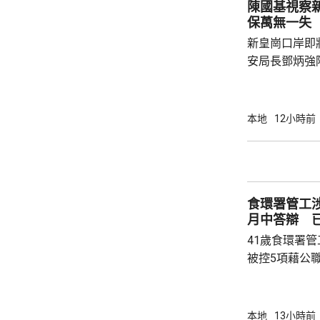
陳國基視察
駕駛職務，派
保萬無一失
方調查事故原
新皇崗口岸即
安局長鄧炳強
岸區視察，並
度與人員部署。 陳國基表示，由保安局
跨部門工作小
本地
12小時前
交通路線試行
試。將借鑑啟
蓋約20個類別
測試，循序漸
食環署管工
後即時跟進問題
月中答辯 
41歲食環署
被控5項藉公
裁判法院提堂
保釋，今個月27
銳，案發時為
本地
13小時前