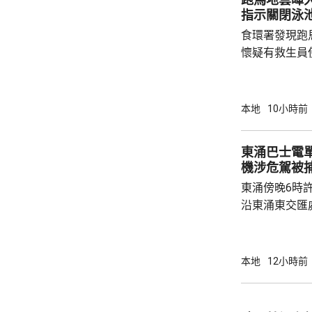
指示關閉泳
食環署發現跑
懷疑有救生員
池立即關閉，
局。 食環署昨向香港拯溺總會核實一批救生員
資料，今日收
本地
10小時前
苑泳池當值的
符。考慮到泳
東涌巴士電單車
疑未按法例提
機涉危駕被
泳池持牌人提出檢控。 食環
東涌傍晚6時
上月底，對逾14
沿東涌東交匯
口時，懷疑切
巴士車頭，遭
體多處受傷，
本地
12小時前
60歲巴士司
嚴重傷害」被捕。 龍運表示，涉事
往沙田的路線