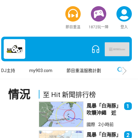
節目重溫
1872玩一陣
登入
搜尋
DJ主持
my903.com
節目重溫服務計劃
 情況
至 Hit 新聞排行榜
風暴「白海豚」
1
吹襲沖繩 近
500航班取消
國際
2小時前
風暴「白海豚」
2