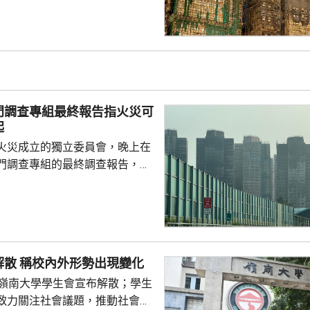
具備阻燃性能，起初的火勢或者
從而避免火勢蔓延，受波及的建
減少。專家報告又指，遮蓋窗戶
接導致窗戶失效及火勢橫向蔓
攝氏340至370度。沒有使用
門調查專組最終報告指火災可
溫度則維持在100度...
起
火災成立的獨立委員會，晚上在
門調查專組的最終調查報告，指
，推斷起火地點位於宏昌閣104
外的平台。有關地點堆積的殘留物
括安全網，以及遮蓋窗戶的發泡
發現其他起火源頭的情況下，跨
得出結論，認為今次火災極有可
嶺大學生會解散 稱校內外形勢出現變化
，起因可能是點燃的煙蒂燒著起
的嶺南大學學生會宣布解散；學生
物料。現場並發現兩個煙蒂。 受
致力關注社會議題，推動社會進
宏福苑共有924個...