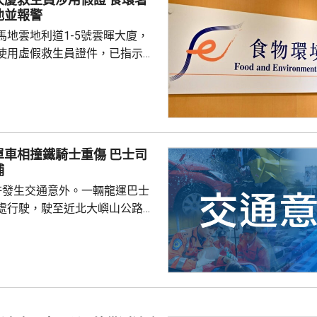
池並報警
馬地雲地利道1-5號雲暉大廈，
使用虛假救生員證件，已指示泳
亦已報警及通報物業管理業監管
到核實結果，發現一名昨日在屋
救生員，證件資料與總會紀錄不
池的當值救生員資格存疑，亦懷
相撞鐵騎士重傷 巴士司
供足夠合資格救生員，會考慮向
捕
署表示，今年至頭
許發生交通意外。一輛龍運巴士
00個持牌私人...
處行駛，駛至近北大嶼山公路出
線撞到一架電單車，電單車攝入
推行約20米。58歲電單車司機身
昏迷送往北大嶼山醫院治理。
機涉嫌「危險駕駛引致他人身體受
的是一輛開
E42巴士，已即時暫停涉事車長