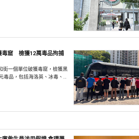
園內外形勢都出現變化，在平衡
解散的艱難決定。 前嶺大學
長賴卓賢表示，校方去年起拒絕
導致學生會無法在校內提供服
迎新活動時，校內外多個場地均
放刊物時亦遭校方沒收，形容學
 對於近年多間院校學
獲毒窟 檢獲12萬毒品拘捕
他認為是學界以至...
和街一個單位破獲毒窟，檢獲黑
萬元毒品，包括海洛英、冰毒、含
酯的煙彈，以及一批吸毒工具。
5人。其中一名43歲女子，涉嫌經
危險藥物，另外13男1女，年齡
5歲，涉嫌服食或注射危險藥物被
救生員涉用假證 食環署