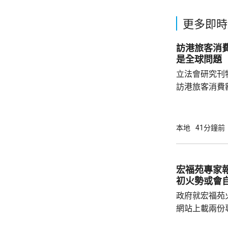
更多即時
訪港旅客消費
是全球問題
立法會研究刊
訪港旅客消費
44%，同期港人
會議員姚柏良
客有一定消費
本地
41分鐘前
久，更願意消
下降的趨勢，
元，已經很不
宏福苑專家
均消費下降是正常。 疫情後旅
初火勢或會
客來港不只購物
政府就宏福苑
網站上載兩份
造成的傷亡情