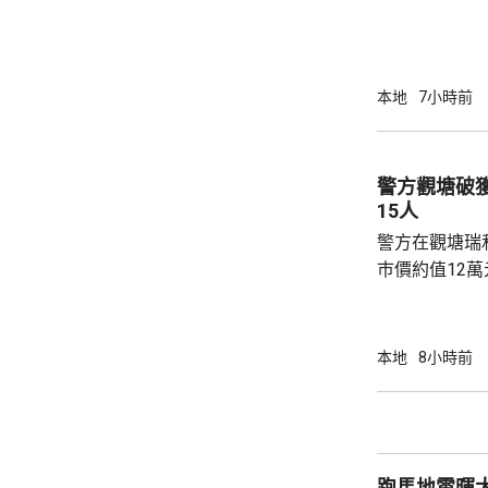
步；惟近年校
各種因素下，作出
生會外務副會
承認學生會，
本地
7小時前
務，舉例舉辦
拒絕租借，發
生會完全失去運作空間。
警方觀塘破
生會相繼解散，
15人
警方在觀塘瑞
巿價約值12
有液態依托咪
行動中拘捕1
營毒窟及販運
本地
8小時前
介乎26至7
捕。
跑馬地雲暉大廈