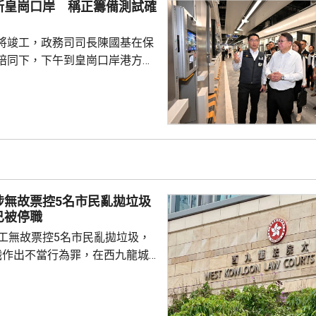
新皇崗口岸 稱正籌備測試確
員到醫院慰問傷者，並會配合警
因。
將竣工，政務司司長陳國基在保
陪同下，下午到皇崗口岸港方口
聽取跨部門小組匯報最新測試進
統籌的
組，正籌備綜合營運測試、公共
，以及全方位應急演練和壓力測
德體育園開幕前的經驗，進行涵
、超過100個不同規模的演練和
進提升口岸負荷，並在每次測試
涉無故票控5名市民亂拋垃圾
，又要求小組必須以...
已被停職
管工無故票控5名市民亂拋垃圾，
職作出不當行為罪，在西九龍城
。被告暫時毋須答辯，以1萬元
日到區域法院答辯。 被告羅
食環署深水埗區環境衞生辦事處