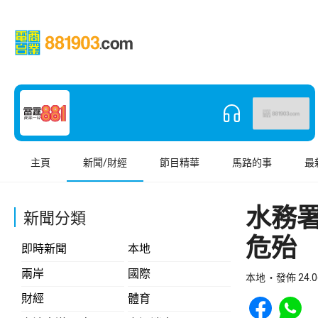
主頁
新聞/財經
節目精華
馬路的事
最
水務
新聞分類
危殆
即時新聞
本地
兩岸
國際
本地
發佈 24.0
Share to Face
Share t
財經
體育