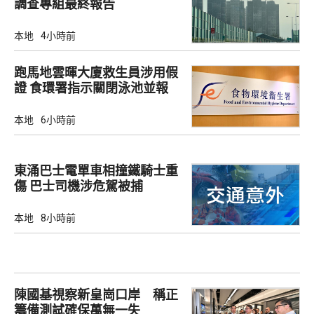
調查專組最終報告
本地
4小時前
跑馬地雲暉大廈救生員涉用假
證 食環署指示關閉泳池並報
警
本地
6小時前
東涌巴士電單車相撞鐵騎士重
傷 巴士司機涉危駕被捕
本地
8小時前
陳國基視察新皇崗口岸 稱正
籌備測試確保萬無一失