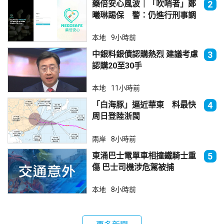
藥倍安心風波｜「吹哨者」鄭
2
曦琳踢保 警：仍進行刑事調
查
本地
9小時前
中銀料銀債認購熱烈 建議考慮
3
認購20至30手
本地
11小時前
「白海豚」逼近華東 料最快
4
周日登陸浙閩
兩岸
8小時前
東涌巴士電單車相撞鐵騎士重
5
傷 巴士司機涉危駕被捕
本地
8小時前