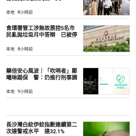
本地
8小時前
食環署管工涉無故票控5名市
民亂拋垃圾月中答辯 已被停
職
本地
8小時前
藥倍安心風波｜「吹哨者」鄭
曦琳踢保 警：仍進行刑事調
查
本地
9小時前
長沙灣白紋伊蚊指數連續第二
次達警戒水平 達32.1%