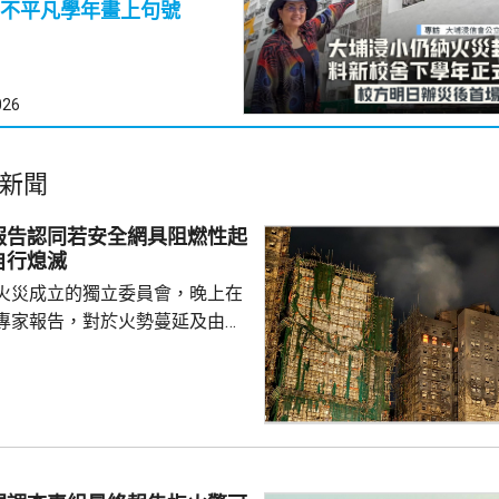
不平凡學年畫上句號
026
新聞
報告認同若安全網具阻燃性起
自行熄滅
火災成立的獨立委員會，晚上在
專家報告，對於火勢蔓延及由此
況，報告認同如果宏福苑使用的
具備阻燃性能，起初的火勢或者
從而避免火勢蔓延，受波及的建
減少。專家報告又指，遮蓋窗戶
接導致窗戶失效及火勢橫向蔓