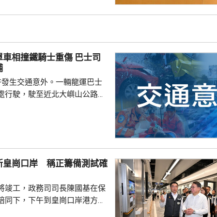
救生員，證件資料與總會紀錄不
池的當值救生員資格存疑，亦懷
供足夠合資格救生員，會考慮向
署表示，今年至頭
相撞鐵騎士重傷 巴士司
00個持牌私人...
捕
許發生交通意外。一輛龍運巴士
處行駛，駛至近北大嶼山公路出
線撞到一架電單車，電單車攝入
推行約20米。58歲電單車司機身
昏迷送往北大嶼山醫院治理。
機涉嫌「危險駕駛引致他人身體受
的是一輛開
新皇崗口岸 稱正籌備測試確
E42巴士，已即時暫停涉事車長
員到醫院慰問傷者，並會配合警
將竣工，政務司司長陳國基在保
因。
陪同下，下午到皇崗口岸港方口
聽取跨部門小組匯報最新測試進