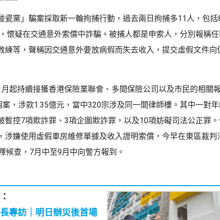
碰瓷黨」騙案採取新一輪拘捕行動，過去兩日拘捕多11人，包括
7歲，懷疑在交通意外索償中詐騙。被捕人都是申索人，分別報稱
教練等，聲稱因交通意外要放病假而失去收入，提交虛假文件向
1月起持續接獲香港保險業聯會、多間保險公司以及市民的相關
個案，涉款1.35億元，當中320宗涉及同一間律師樓。其中一對年
被暫控7項欺詐罪、3項企圖欺詐罪，以及10項妨礙司法公正罪
，涉嫌使用虛假車房維修單據及收入證明索償，今早在東區裁判
保釋候查，7月中至9月中向警方報到。
：
長專訪｜明日辦災後首場