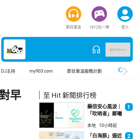
節目重溫
1872玩一陣
登入
搜尋
DJ主持
my903.com
節目重溫服務計劃
對早
至 Hit 新聞排行榜
藥倍安心風波｜
1
「吹哨者」鄭曦
琳踢保 警：仍
本地
10小時前
進行刑事調查
「白海豚」逼近
2