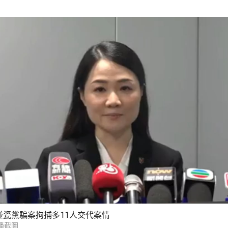
碰瓷黨騙案拘捕多11人交代案情
播截圖