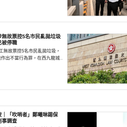
統籌的
組，正籌備綜合營運測試、公共
，以及全方位應急演練和壓力測
德體育園開幕前的經驗，進行涵
、超過100個不同規模的演練和
涉無故票控5名市民亂拋垃圾
進提升口岸負荷，並在每次測試
已被停職
，又要求小組必須以...
管工無故票控5名市民亂拋垃圾，
職作出不當行為罪，在西九龍城
。被告暫時毋須答辯，以1萬元
日到區域法院答辯。 被告羅
食環署深水埗區環境衞生辦事處
小隊的管工。控罪指，他涉嫌於
24年期間，無故票控5人再次亂拋垃
妥善送達，部分人被票控時甚至
們被追討罰款、遭通緝和拘捕。
波｜「吹哨者」鄭曦琳踢保
停職 ...
刑事調查