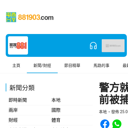
主頁
新聞/財經
節目精華
馬路的事
最
警方
新聞分類
前被
即時新聞
本地
兩岸
國際
本地
發佈 25.0
Share to Face
Share t
財經
體育