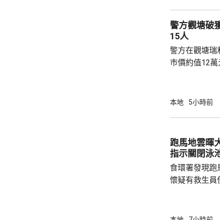
務，舉例舉辦
拒絕租借，發
警方觀塘破
生會完全失去運作空間。
15人
生會相繼解散，
警方在觀塘瑞
巿價約值12
有液態依托咪
行動中拘捕1
營毒窟及販運
本地
5小時前
介乎26至7
捕。
跑馬地雲暉大廈
指示關閉泳
食環署發現跑
懷疑有救生員
池立即關閉，
局。 食環署昨向香港拯溺總會核實一批救生員
資料，今日收
本地
7小時前