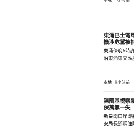
苑泳池當值的
符。考慮到泳
疑未按法例提
泳池持牌人提出檢控。 食環
東涌巴士電單車
上月底，對逾14
機涉危駕被
東涌傍晚6時
沿東涌東交匯
口時，懷疑切
巴士車頭，遭
體多處受傷，
本地
9小時前
60歲巴士司
嚴重傷害」被捕。 龍運表示，涉事
陳國基視察
往沙田的路線
保萬無一失
駕駛職務，派
新皇崗口岸即
方調查事故原
安局長鄧炳強
岸區視察，並