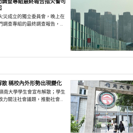
門調查專組最終報告指火警可
攝氏340至370度。沒有使用
起
溫度則維持在100度...
火災成立的獨立委員會，晚上在
門調查專組的最終調查報告，指
，推斷起火地點位於宏昌閣104
外的平台。有關地點堆積的殘留物
括安全網，以及遮蓋窗戶的發泡
發現其他起火源頭的情況下，跨
得出結論，認為今次火災極有可
，起因可能是點燃的煙蒂燒著起
物料。現場並發現兩個煙蒂。 受
嶺大學生會解散 稱校內外形勢出現變化
宏福苑共有924個...
的嶺南大學學生會宣布解散；學生
致力關注社會議題，推動社會進
園內外形勢都出現變化，在平衡
解散的艱難決定。 前嶺大學
長賴卓賢表示，校方去年起拒絕
導致學生會無法在校內提供服