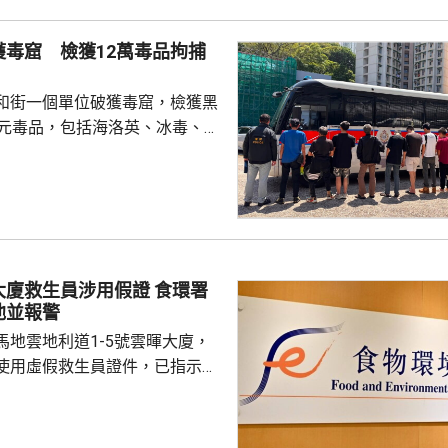
迎新活動時，校內外多個場地均
放刊物時亦遭校方沒收，形容學
獲毒窟 檢獲12萬毒品拘捕
 對於近年多間院校學
他認為是學界以至...
和街一個單位破獲毒窟，檢獲黑
萬元毒品，包括海洛英、冰毒、含
酯的煙彈，以及一批吸毒工具。
5人。其中一名43歲女子，涉嫌經
危險藥物，另外13男1女，年齡
5歲，涉嫌服食或注射危險藥物被
救生員涉用假證 食環署
池並報警
馬地雲地利道1-5號雲暉大廈，
使用虛假救生員證件，已指示泳
亦已報警及通報物業管理業監管
到核實結果，發現一名昨日在屋