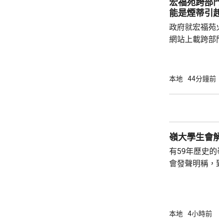
宏福苑跨部
房內部溫度升至
能是煙蒂引
發泡膠板的內部
政府就宏福苑
網站上載跨部
根據現有證據
室及105室
高達2米，包
本地
44分鐘前
膠板等。在未
部門調查專組
能是意外事故
火地點的可燃
火勢蔓延影響，
有59年歷史
會發聲明稱，
步；惟近年校
各種因素下，作出
生會外務副會
承認學生會，
本地
4小時前