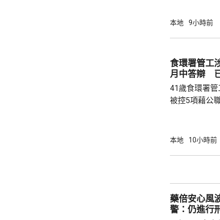
度與人員部署。 陳國基表示，由保安局
跨部門工作小
本地
9小時前
交通路線試行
試。將借鑑啟
蓋約20個類別
食環署管工
測試，循序漸
月中答辯 
後即時跟進問題
41歲食環署
被控5項藉公
裁判法院提堂
保釋，今個月27
銳，案發時為
本地
10小時前
轄下專責執法
2023至20
圾，告票未有
不在港，令他
藥倍安心風
食環署：涉事管工
警：仍進行