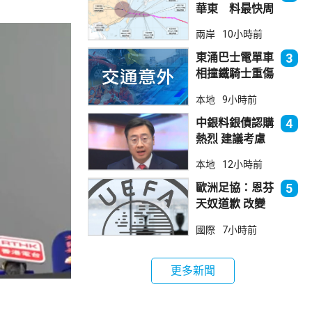
華東 料最快周
日登陸浙閩
兩岸
10小時前
東涌巴士電單車
3
相撞鐵騎士重傷
巴士司機涉危駕
本地
9小時前
被捕
中銀料銀債認購
4
熱烈 建議考慮
認購20至30手
本地
12小時前
歐洲足協：恩芬
5
天奴道歉 改變
不了抵制世界盃
國際
7小時前
立場
更多新聞