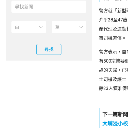
警方就「新型
介乎28至4
產代理及運動
事司機索償。
尋找
警方表示，自
有500宗懷疑
歲的夫婦，已
士司機及護士
餘23人獲准
下一篇新聞
大埔浸小校