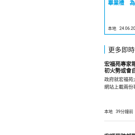
畢業禮 為
本地
24.06.2
更多即時
宏福苑專家
初火勢或會
政府就宏福苑
網站上載兩份
造成的傷亡情
安全網和帆布
會自行熄滅，
本地
39分鐘前
築物數量亦會
的發泡膠板直
延。 試驗顯示，發泡膠板導致廚房窗失效，廚