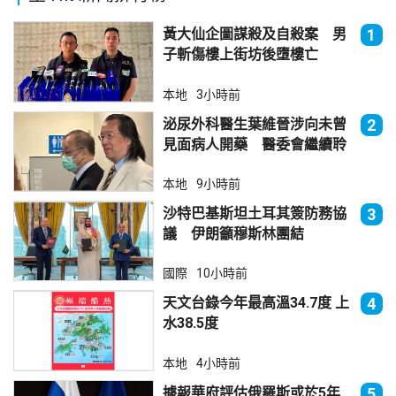
黃大仙企圖謀殺及自殺案 男
1
子斬傷樓上街坊後墮樓亡
本地
3小時前
泌尿外科醫生葉維晉涉向未曾
2
見面病人開藥 醫委會繼續聆
訊
本地
9小時前
沙特巴基斯坦土耳其簽防務協
3
議 伊朗籲穆斯林團結
國際
10小時前
天文台錄今年最高溫34.7度 上
4
水38.5度
本地
4小時前
據報華府評估俄羅斯或於5年
5