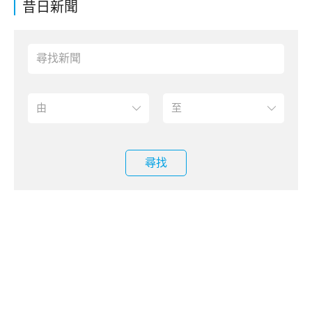
昔日新聞
尋找