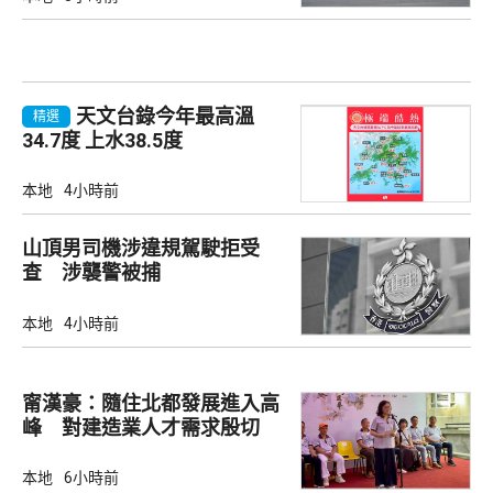
天文台錄今年最高溫
精選
34.7度 上水38.5度
本地
4小時前
山頂男司機涉違規駕駛拒受
查 涉襲警被捕
本地
4小時前
甯漢豪：隨住北都發展進入高
峰 對建造業人才需求殷切
本地
6小時前