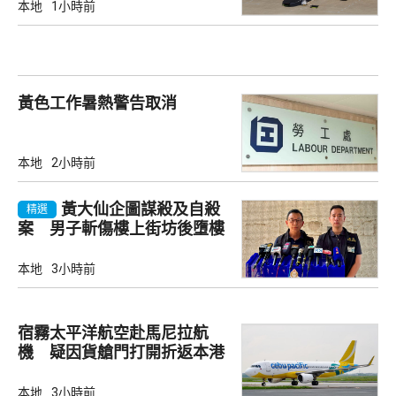
本地
1小時前
黃色工作暑熱警告取消
本地
2小時前
黃大仙企圖謀殺及自殺
精選
案 男子斬傷樓上街坊後墮樓
亡
本地
3小時前
宿霧太平洋航空赴馬尼拉航
機 疑因貨艙門打開折返本港
本地
3小時前