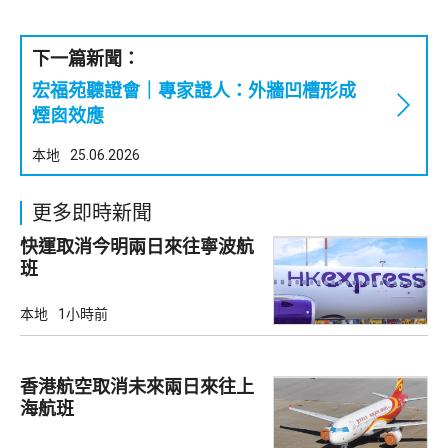
下一篇新聞：
宏福苑聽證會｜專家證人：外牆凹槽形成
煙囪效應
本地
25.06.2026
更多即時新聞
快運取消今明兩日來往寧波航
班
本地
1小時前
香港航空取消未來兩日來往上
海航班