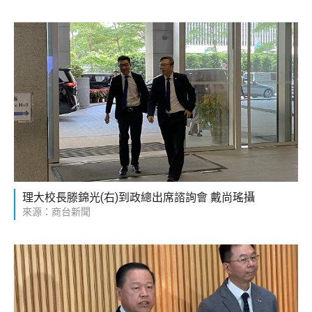
理大校長滕錦光(右)到政總出席諮詢會 戴尚瑤攝
來源：商台新聞