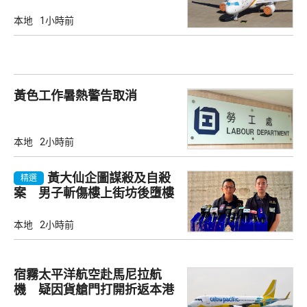
本地
1小時前
黃色工作暑熱警告取消
本地
2小時前
黃大仙企圖謀殺及自殺
精選
案 男子斬傷樓上街坊後墮樓
亡
本地
2小時前
宿霧太平洋航空赴馬尼拉航
機 疑因貨艙門打開折返本港