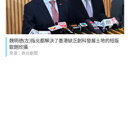
魏明德(左)指北都解決了香港缺乏創科發展土地的短版
歐朗欣攝
來源：商台新聞