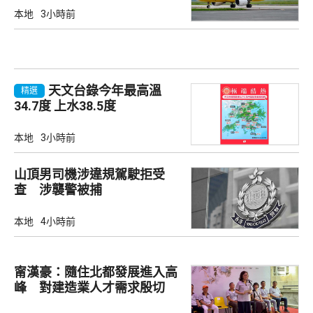
本地
3小時前
天文台錄今年最高溫
精選
34.7度 上水38.5度
本地
3小時前
山頂男司機涉違規駕駛拒受
查 涉襲警被捕
本地
4小時前
甯漢豪：隨住北都發展進入高
峰 對建造業人才需求殷切