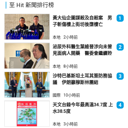
至 Hit 新聞排行榜
黃大仙企圖謀殺及自殺案 男
1
子斬傷樓上街坊後墮樓亡
本地
2小時前
泌尿外科醫生葉維晉涉向未曾
2
見面病人開藥 醫委會繼續聆
訊
本地
8小時前
沙特巴基斯坦土耳其簽防務協
3
議 伊朗籲穆斯林團結
國際
10小時前
天文台錄今年最高溫34.7度 上
4
水38.5度
本地
3小時前