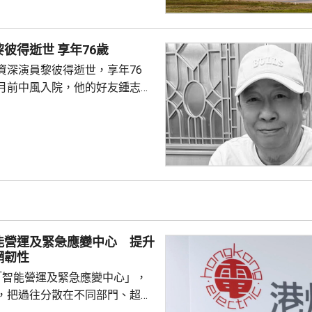
刑，母親被判入獄6個月，兒子
姓陳的母子當日在機場第三客運
著名填詞人黎彼得逝世 享年76歲
以為被人嘲笑，突然情緒失控踢
資深演員黎彼得逝世，享年76
一名69歲男子上前慰問，但被要
月前中風入院，他的好友鍾志光
間不斷挑釁對方...
昨日早上在瑪嘉烈醫院病逝。 黎
就，是已故粵劇名伶靚次伯的侄
、八十年代為大量粵語流行曲填
神許冠傑合作無間，創作出《浪
打雀英雄傳》、《梨渦淺笑》及
》等眾多經典歌曲。他曾在本台
節目《豪情夜話》，亦曾任職編
並參與電影及電視劇演出...
能營運及緊急應變中心 提升
網韌性
「智能營運及緊急應變中心」，
，把過往分散在不同部門、超過