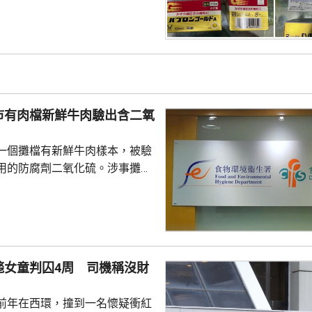
疑未在本港註冊的日本止痛藥。警
8歲男子，涉嫌非法管有未經註冊
。 衞生署表示，涉案
香港藥劑製品註冊編號，懷疑是
消炎止痛藥「布洛芬」，以及鴉
二氫可待因」的藥劑製品。署方
市有肉檔新鮮牛肉驗出含二氧
進，並會在證據充分時...
一個攤檔有新鮮牛肉樣本，被驗
用的防腐劑二氧化硫。涉事攤檔
M022號舖，食安中心早前檢取
化驗，顯示含有百萬分之785的
心正與攤檔跟進有關違規事項，
行動。調查仍然繼續。 食安中
販商為使肉類色澤更鮮明，會違
斃女童判囚4周 司機稱沒財
加二氧化硫，過敏人士食用後可
、頭痛或噁心等徵狀。中心提醒
前年在西環，撞到一名懷疑衝紅
的商戶買肉，切勿購...