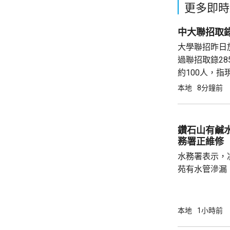
更多即時
中大聯招取
大學聯招昨日放
過聯招取錄2
約100人，
業學科較受歡
本地
8分鐘前
亦較激烈。 
鑽石山有鹹
務署正維修
水務署表示，
苑有水管滲漏
直徑300毫
斧山道近瓊東街一帶。 水務
力進行維修，
本地
1小時前
程及恢復沖廁