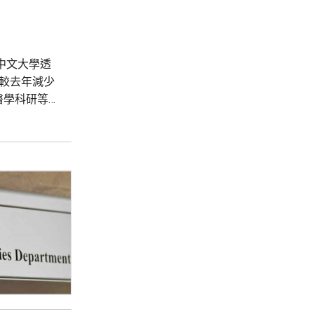
。中文大學透
數較去年減少
醫學科研等專
程學的競爭
..