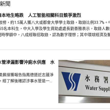
新聞
錄本地生略跌 人工智能相關科目競爭激烈
榜，約1.5萬人獲八大或都會大學學士取錄，取錄比例33.7%
855名本科生，中大入學及學生資助處處長劉善雅表示，取錄人
指現時學額中，八成經聯招取錄，認為數字理想；其中環球經濟及
迎，近年由於較多學生希望投身人工智能及金融科技等行業，工
劉善雅又指，非本地生申請入學人數增加兩成，其中國際生申請提升.
水管滲漏影響沖廁水供應 水
凌晨接獲報告指鳳德道近志蓮淨
，經了解後確認涉事水管是一條
米鹹水供水管，用作供應沖廁水予
署指工程團隊正全
並會盡快完成有關的水管維修工
水供應。