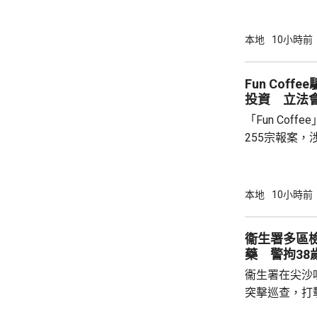
10個內部監
24小時當值
況、風險警示
本地
10小時前
氣或突發事故
效調配資源及決
Fun Cof
示，應變中心
投資 立法
絡「可視化」
「Fun Cof
管理系統」，可
255宗報案，
「串謀詐騙」
有苦主指去年
及拍宣傳片，
本地
10小時前
遭遊說下載應
提取款項，才發現受騙。
衞生署多區檢
「跑步可以賺
藥 警拘38
有苦主承認，
衞生署在尖沙
項目負責...
突擊巡查，打
物，在其中4