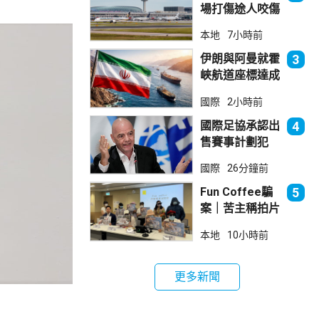
場打傷途人咬傷
警員 被新加坡
本地
7小時前
法院判囚
伊朗與阿曼就霍
3
峽航道座標達成
一致 新航道大
國際
2小時前
部分途經伊朗領
海
國際足協承認出
4
售賽事計劃犯
錯 惟仍全力支
國際
26分鐘前
持恩芬天奴
Fun Coffee騙
5
案｜苦主稱拍片
後遭遊說投資
本地
10小時前
立法會議員倡加
強保障
更多新聞