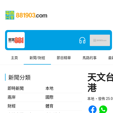
主頁
新聞/財經
節目精華
馬路的事
最
天文
新聞分類
港
即時新聞
本地
兩岸
國際
本地
發佈 25.0
Share to Face
Share t
財經
體育