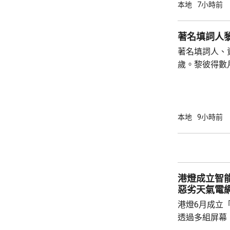
成，到周一判
本地
7小時前
判監10日。 案發在前年6月30日，法庭文件顯
示，這對同樣
大樓，兒子誤
著名填詞人、
向母親，期間
歲。黎彼得數
求行開，兒子期
證實，黎彼得
彼得原名黎成
兒，上世紀七
詞，當中與歌
本地
9小時前
子心聲》、《
《有酒今朝醉
主持深夜清談
劇及電影監製，
港燈成立智
惡劣天氣電
港燈6月成立
透過多組屏幕