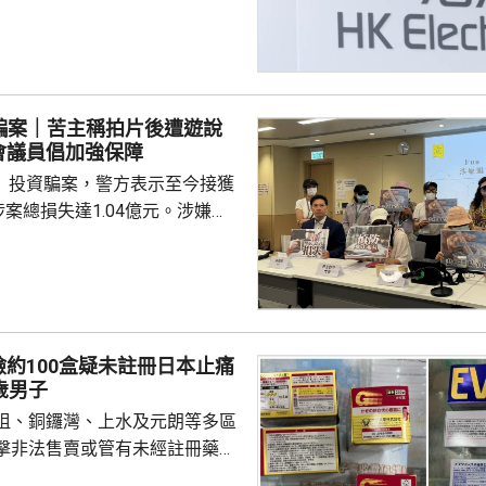
察平台的系統資訊集中展示，安排
的營運團隊，實時掌握供電系統狀
及前線事故資訊，在遇上惡劣天
，可大幅縮短收集資料時間，有
策，縮短復電時間。 港燈表
fee騙案｜苦主稱拍片後遭遊說
會配合3項智慧裝備，將電纜網
會議員倡加強保障
。其中去年起構建的「低壓電網
fee」投資騙案，警方表示至今接獲
將低壓電網的運行情況...
涉案總損失達1.04億元。涉嫌
被捕的6人，已獲准保釋候查。
受朋友邀請參與公司舉辦的活動
承諾每條短片可獲400元，其後
用程式進行投資，直至發現無法
 苦主指負責人聲稱
約100盒疑未註冊日本止痛
美金」 團隊共損失約1400萬
歲男子
為了賺外快而參與拍片，其後有
咀、銅鑼灣、上水及元朗等多區
擊非法售賣或管有未經註冊藥
間持牌藥房、藥行及店鋪，檢獲