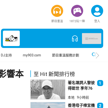
節目重溫
1872玩一陣
登入
搜尋
DJ主持
my903.com
節目重溫服務計劃
影響本
至 Hit 新聞排行榜
著名填詞人黎彼
1
得逝世 享年76
歲
本地
9小時前
香港母子樟宜機
2