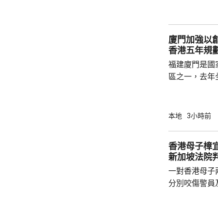
廈門加強以
香港五年規
福建廈門是國
區之一，去年
民幣，按年增長
元人民幣，按
創新科技引領
本地
3小時前
驗室等，預料科研
用沿海城市天
香港母子樟宜
級海洋高新園
新加坡法院
運」模式，累
一對香港母子
點推進項目，總.
分別咬傷警員
被控蓄意傷人
子就被控蓄意