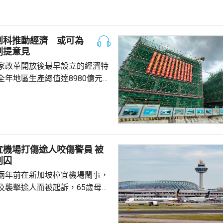
創科推動經濟 或可為
劃提意見
家改革開放後最早設立的經濟特
全年地區生產總值達8980億元人
5.7%；今年首季則逾2226億
季增幅6.3%。當地近年加強透過
工程，加快建設多個科學城和實
投入將增超過3.5%。 為善
然資源，廈門亦建設全國唯一省
機場打傷途人咬傷警員 被
區，採用「政府統籌+市場化營
判囚
計已完成13個項目，並有54個重
兩年前在新加坡樟宜機場鬧事，
..
及襲擊途人而被起訴，65歲母親
阻礙公務員執行公務罪，42歲兒
傷人，法院上周三裁定兩人罪