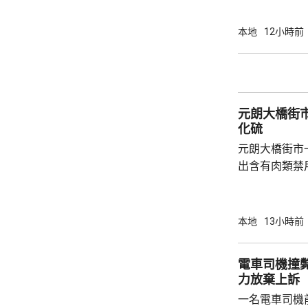
約100盒懷
方拘捕一名3
本地
12小時前
藥劑製品及第1部毒藥等
產品沒有附印
含有非類固醇
片類鎮痛藥「
元朗大橋街
會繼續調查和跟
化硫
元朗大橋街市
出含有肉類禁
位於街市地下
新鮮牛肉樣本
二氧化硫。中
本地
13小時前
會繼續採取適當
心表示，個別
電車司機撞
法在肉類中添
力放棄上訴
能會出現氣喘
一名電車司機
市民，應向可靠