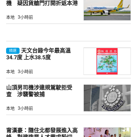
機 疑因貨艙門打開折返本港
本地
3小時前
天文台錄今年最高溫
精選
34.7度 上水38.5度
本地
3小時前
山頂男司機涉違規駕駛拒受
查 涉襲警被捕
本地
3小時前
甯漢豪：隨住北都發展進入高