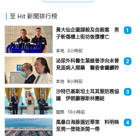
至 Hit 新聞排行榜
黃大仙企圖謀殺及自殺案 男
1
子斬傷樓上街坊後墮樓亡
本地
2小時前
泌尿外科醫生葉維晉涉向未曾
2
見面病人開藥 醫委會繼續聆
訊
本地
8小時前
沙特巴基斯坦土耳其簽防務協
3
議 伊朗籲穆斯林團結
國際
10小時前
風暴白海豚逼近華東 料明晚
4
至周一登陸浙閩一帶