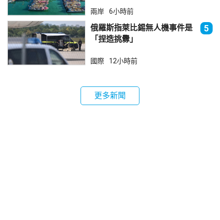
兩岸
6小時前
俄羅斯指萊比錫無人機事件是
5
「捏造挑釁」
國際
12小時前
更多新聞