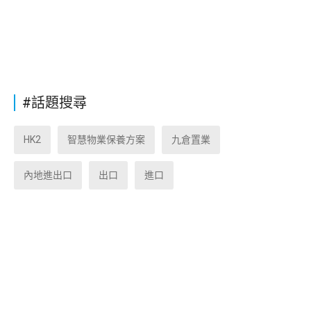
#話題搜尋
HK2
智慧物業保養方案
九倉置業
內地進出口
出口
進口