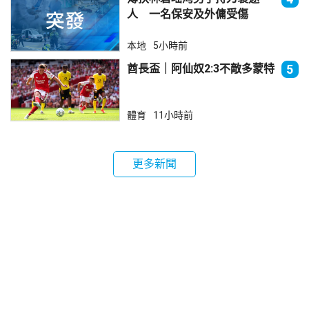
人 一名保安及外傭受傷
本地
5小時前
酋長盃｜阿仙奴2:3不敵多蒙特
5
體育
11小時前
更多新聞