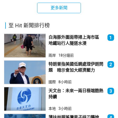
更多新聞
至 Hit 新聞排行榜
白海豚外圍雨帶掃上海市區
1
地鐵站行人隧道水浸
兩岸
18分鐘前
特朗普指美國低調處理伊朗問
2
題 暗示會加大經濟壓力
國際
8小時前
天文台：未來一兩日極端酷熱
3
持續
本地
3小時前
薄扶林碧瑤灣男子持刀襲途
4