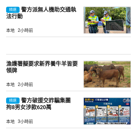
警方派無人機助交通執
精選
法行動
本地
2小時前
漁護署擬要求新界養牛羊皆要
領牌
本地
2小時前
警方破援交詐騙集團
精選
拘8男女涉款620萬
本地
3小時前