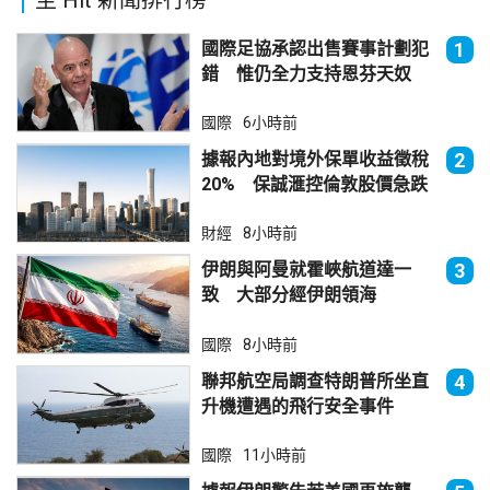
國際足協承認出售賽事計劃犯
1
錯 惟仍全力支持恩芬天奴
國際
6小時前
據報內地對境外保單收益徵稅
2
20% 保誠滙控倫敦股價急跌
財經
8小時前
伊朗與阿曼就霍峽航道達一
3
致 大部分經伊朗領海
國際
8小時前
聯邦航空局調查特朗普所坐直
4
升機遭遇的飛行安全事件
國際
11小時前