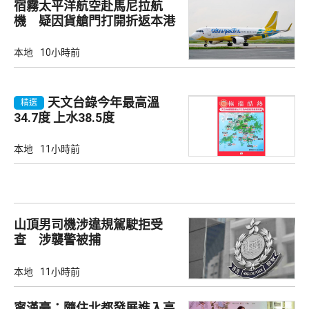
宿霧太平洋航空赴馬尼拉航
機 疑因貨艙門打開折返本港
本地
10小時前
天文台錄今年最高溫
精選
34.7度 上水38.5度
本地
11小時前
山頂男司機涉違規駕駛拒受
查 涉襲警被捕
本地
11小時前
甯漢豪：隨住北都發展進入高