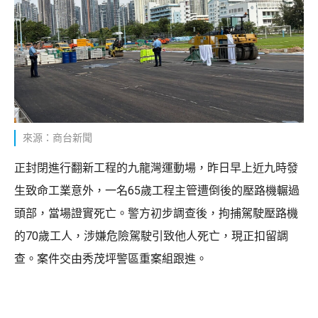
來源：商台新聞
正封閉進行翻新工程的九龍灣運動場，昨日早上近九時發
生致命工業意外，一名65歲工程主管遭倒後的壓路機輾過
頭部，當場證實死亡。警方初步調查後，拘捕駕駛壓路機
的70歲工人，涉嫌危險駕駛引致他人死亡，現正扣留調
查。案件交由秀茂坪警區重案組跟進。