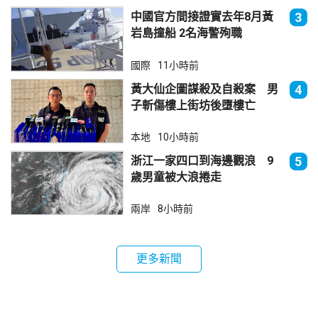
中國官方間接證實去年8月黃
3
岩島撞船 2名海警殉職
國際
11小時前
黃大仙企圖謀殺及自殺案 男
4
子斬傷樓上街坊後墮樓亡
本地
10小時前
浙江一家四口到海邊觀浪 9
5
歲男童被大浪捲走
兩岸
8小時前
更多新聞