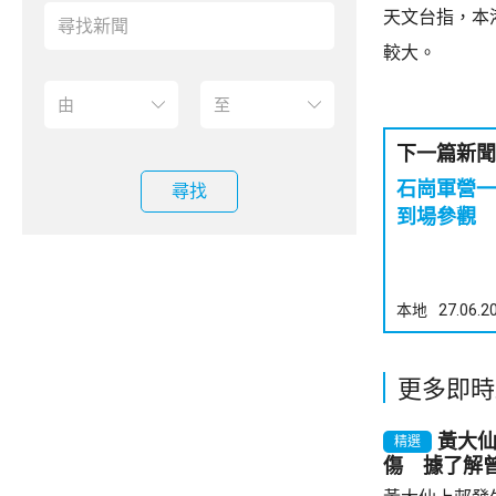
天文台指，本
較大。
下一篇新聞
石崗軍營一
尋找
到場參觀
本地
27.06.2
更多即時
黃大
精選
傷 據了解