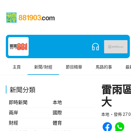
主頁
新聞/財經
節目精華
馬路的事
最
雷雨
新聞分類
大
即時新聞
本地
兩岸
國際
本地
發佈 27.0
Share to Face
Share t
財經
體育