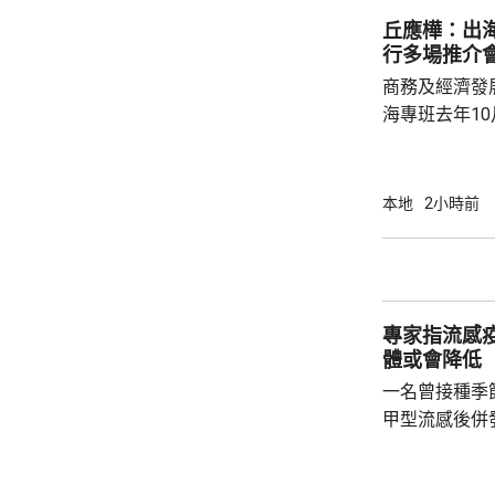
產出獨角獸企
丘應樺：出
灣區，及解決
行多場推介
中大亦將把握北
商務及經濟發
海專班去年1
10場推介會
有幾千間企業
時，亦已帶同
本地
2小時前
合作備忘錄，達至
在本台節目指
先將企業「引
總部或公司，
專家指流感
整體經濟有幫助
體或會降低
一名曾接種季
甲型流感後併
港今年首宗兒
傳染病學會會