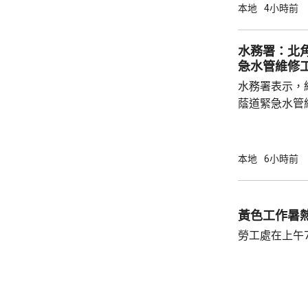
系名譽臨床副
本地
4小時前
容情況不幸，
心。他指疫苗
水務署：北
的抗體會降低
急水管維修
問題，令免疫力減弱。 衞生
水務署表示，
月底，錄得12
蔭道緊急水管
水供應於清晨約5時
國瑞路的緊急
應於凌晨4時
本地
6小時前
黃色工作暑
勞工處在上午