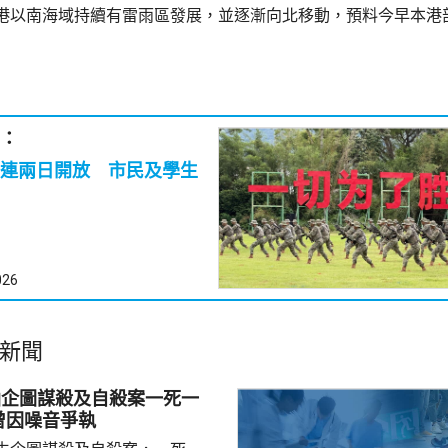
港以南海域持續有雷雨區發展，並逐漸向北移動，預料今早本港
：
連兩日開放 市民及學生
026
新聞
仙企圖謀殺及自殺案一死一
曾因噪音爭執