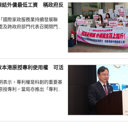
凍結外傭最低工資 稱政府反
在妹妹拒絕後，他只...
「國際家政服務業持續發展聯
處及跨政府部門代表召開閉門會
凍結外傭最低工資。聯會代表會
對凍薪建議正面，會作出考慮，
家政服務業持續發
月以問卷訪問約6200個外傭僱主
7%強烈反對外傭加薪，認為應凍
放本港原授專利使用權 可活
膳食津貼。組織指，雖然外傭現
5100元，不過連同免費住宿、水
明表示，專利權是科創的重要基
用，僱主每月實...
原授專利，當局亦推出「專利
所有採用本港專利的企業提供稅
將本港原授專利開放大灣區城市
有更多人來港申請專利，活躍本
生態，但人口少，市場細，難以