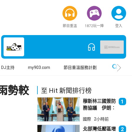
節目重溫
1872玩一陣
登入
搜尋
DJ主持
my903.com
節目重溫服務計劃
雨勢較
至 Hit 新聞排行榜
穆斯林三國簽防
1
務協議 伊朗︰
不會為沙特帶來
國際
2小時前
安全
北部灣低壓區增
2