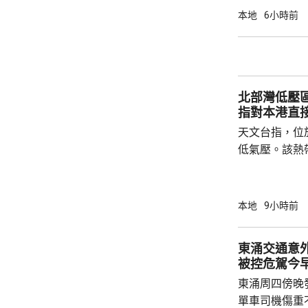
本地
6小時前
北部灣低壓
指對本港直
天文台指，位
低氣壓。該熱
日橫過海南島
離，對本港直
採取靠近廣東
本地
9小時前
戒備信號的機
帶低氣壓的強
東涌交通意
被控危駕今
東涌周四傍晚
單車司機傷重