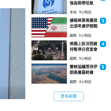
強為熱帶低氣
壓 天文台指對
本地
9小時前
本港直接威脅不
大
據報美軍高層提
3
出須考慮伊朗戰
事退出方案
國際
6小時前
美國上訴法院維
4
持暫停白宮宴會
廳項目
國際
9小時前
霍峽協議等待伊
5
朗高層最終審
批 華府料重開
國際
4小時前
航道後解除封鎖
更多新聞