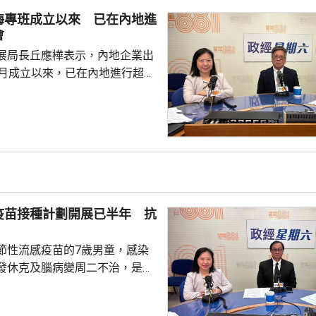
業，必須依賴其他市場，例如大
海專班成立以來 已在內地進
專利權方面弱點。盧煜明表示，
會
都帶來的機遇，已向政府提...
展局長丘應樺表示，內地企業出
0月成立以來，已在內地進行超過
，包括在北京、上海及山東等地，
參與；行政長官李家超出訪中亞
內地及香港企業隨團，簽訂96份
近17億元投資額。 丘應樺
，當局協助企業「出海」時，會
進來」，鼓勵在香港先成立地區
並在香港作籌融資，相信對香港
疫苗接種計劃開展已半年 抗
，他下周出訪馬來...
節性流感疫苗的7歲男童，感染
發休克及腦病變周二不治，是本
童感染流感離世個案。亞洲兒童
長、香港大學兒童及青少年科學