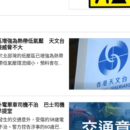
區增強為熱帶低氣壓 天文台
接威脅不大
於北部灣的低壓區已增強為熱帶
帶低氣壓環流細小，預料會在今
並逐漸減弱，與香港保持相當距
接威脅不大。除非該熱帶低氣壓
沿岸的路徑，否則需要發出一號
會頗低。天文台會密切監察該熱
度及動向。
外電單車司機不治 巴士司機
早提堂
發生的交通意外，受傷的58歲電
不治。警方控告涉事的60歲巴士