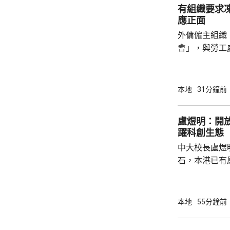
有組織要求
會見病人，只是
應正面
外傭僱主組織
會」，與勞工
議，要求政府
後表示，政府
並保持與持份者溝通。 國際
本地
31分鐘前
展聯會指，上
家庭，超過9
盧煜明：開
結最低工資及
躍科創生態
時最低工資為
中大校長盧煜
電煤及膳食等費
石，本港已有
盒」安排，向
務優惠，若能
使用，相信會
本地
55分鐘前
港創科生態。 盧煜明在一個電視節目表示，本
港有良好科研