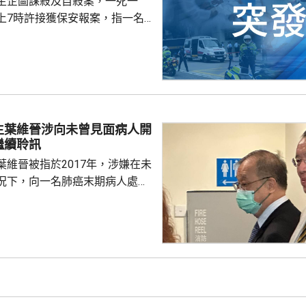
生企圖謀殺及自殺案，一死一
上7時許接獲保安報案，指一名
襲，倒臥在昭善樓的電梯內，面部
血，上半身有多處刀傷。救護員
到伊利沙伯醫院搶救，他送院時
鐘後，警方再接獲保安報案，指
歲男子倒臥在昭善樓對開地面，檢
 據了解，死者和傷者
生葉維晉涉向未曾見面病人開
，懷疑曾經因為嘈音問題爭執，
繼續聆訊
有精神病紀錄，警方在...
葉維晉被指於2017年，涉嫌在未
況下，向一名肺癌末期病人處方
吉舒達」，病人其後離世，家屬
，葉維晉面臨6項指控，醫委會
供時指，通常病
診，未有試過家屬到診所，病人
況。他指，當時病人妹妹解釋，
嚴重並臥床，不能作電話和視像
當時強調診所不是賣藥，堅持要