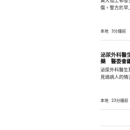
黃大仙上邨發
傷。警方於早
26歲男子遇
和全身佈滿鮮
到場將傷者送
本地
3分鐘前
清醒。約7分
發現一名46
驗後證實男子當場不治。
泌尿外科醫
是上下層鄰居
藥 醫委會
其中46歲死者
泌尿外科醫生
見過病人的情
當時的新藥「
向醫委會投訴
今日繼續傳召證人。 葉維晉作
本地
23分鐘前
人會到診所應
沒有出現的情
由於病人情況
問診。葉維晉