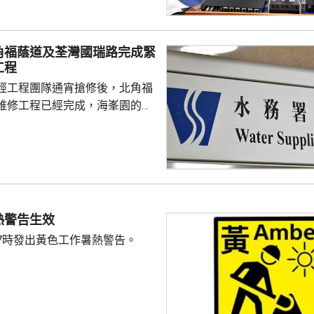
教授關日華認為是個別事件，形
但不希望影響市民對疫苗的信
接種計劃開展已有半年，身體內
角福蔭道及荃灣國瑞路完成緊
，亦要視乎病人本身有否先天性
工程
防護中心指截至7
經工程團隊通宵搶修後，北角福
名兒童流感引發嚴重併發症...
維修工程已經完成，海峯園的食
半恢復正常。 另外，荃灣
水管維修工程亦已完成，食水供
起陸續恢復正常。
熱警告生效
7時發出黃色工作暑熱警告。