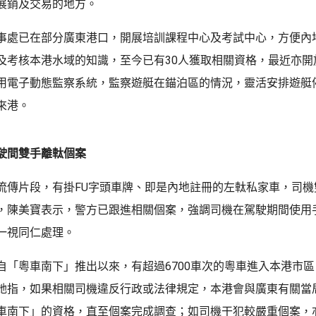
展銷及交易的地方。
事處已在部分廣東港口，開展培訓課程中心及考試中心，方便內
及考核本港水域的知識，至今已有30人獲取相關資格，最近亦開
用電子動態監察系統，監察遊艇在錨泊區的情況，靈活安排遊艇
來港。
駛間雙手離軚個案
流傳片段，有掛FU字頭車牌、即是內地註冊的左軚私家車，司機
，陳美寶表示，警方已跟進相關個案，強調司機在駕駛期間使用
一視同仁處理。
自「粵車南下」推出以來，有超過6700車次的粵車進入本港市
她指，如果相關司機違反行政或法律規定，本港會與廣東有關當
車南下」的資格，直至個案完成調查；如司機干犯較嚴重個案，