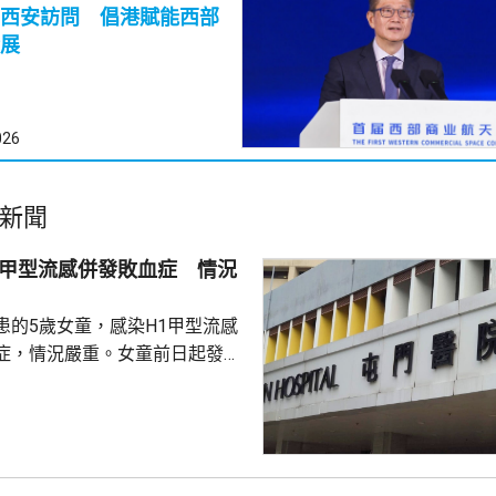
西安訪問 倡港賦能西部
展
026
新聞
染甲型流感併發敗血症 情況
患的5歲女童，感染H1甲型流感
症，情況嚴重。女童前日起發
、發冷、顫抖及呼吸急促，昨日
症室求診，安排在兒童深切治療
調查結果顯示，女童曾接種季節
在潛伏期內沒有外遊。家居接觸
防護中心總監徐樂