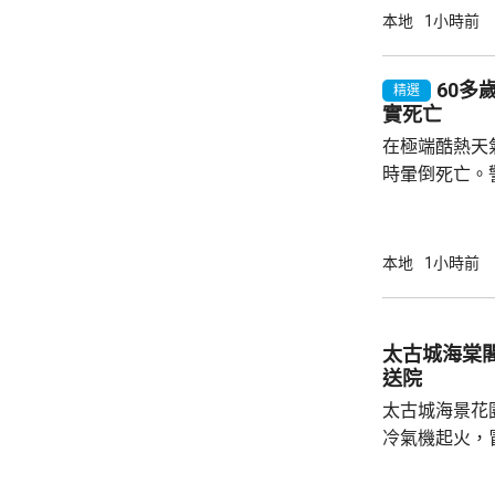
的佔比較少，
本地
1小時前
較多，認為現
他表示，今日
60多
精選
是發出最低級
實死亡
的門檻太高，
在極端酷熱天
林超英指，全球
時暈倒死亡。
在大埔船灣淡
場後發現男子
一度錄到37度的高溫。 
本地
1小時前
避免行山 攀山專家鍾建民說，明白有經常行山
的市民，即使
動，但強調現
太古城海棠
於烈日當空時
送院
段出發
太古城海景花
冷氣機起火，
及一隊煙帽隊
警中有16人