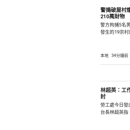
堅說，最新監
警搗破屋村爆竊集團
處於高水平，
210萬財物
H1，各佔4成5
警方拘捕5名
發生的19宗村
損失金額最多的
方近期發現有
區保安薄弱的
本地
34分鐘前
撬開門窗，或
取金飾及現金等財物。 警方
行動，拘捕3男
示，涉事集團
林超英：工作暑
為集團主腦，負責
討
勞工處今日發
台長林超英指
的香港暑熱指
民，預計大部