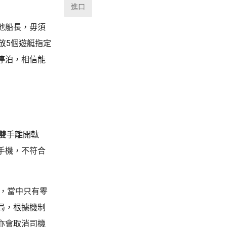
進口
地船長，毋須
放5個遊艇指定
停泊，相信能
雙手離開軚
手機，不符合
區，當中只有零
局，根據機制
亦會取消司機