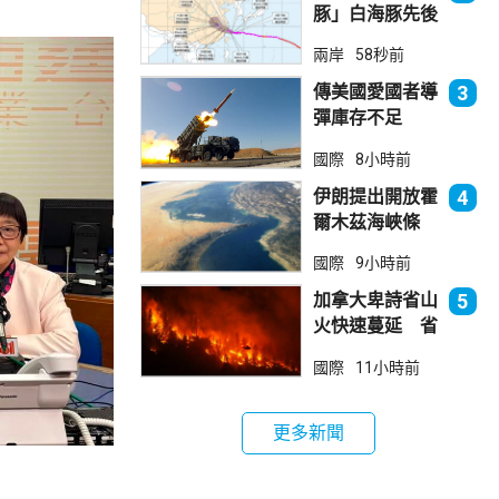
豚」白海豚先後
兩次登陸浙江
兩岸
58秒前
正移入內陸並減
弱
傳美國愛國者導
3
彈庫存不足
1700枚 副防
國際
8小時前
長促加快生產武
器
伊朗提出開放霍
4
爾木茲海峽條
件 包括撤軍及
國際
9小時前
賠償等
加拿大卑詩省山
5
火快速蔓延 省
長宣布進入緊急
國際
11小時前
狀態
更多新聞