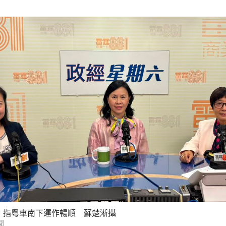
）指粵車南下運作暢順 蘇楚淅攝
聞