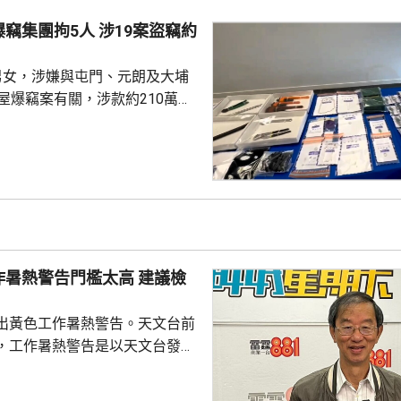
測數據顯示，現時流感活躍程度
拘5人 涉19案盜竊約
主要流感病毒檢測為甲型H3及
%，預料未來數周仍會...
男女，涉嫌與屯門、元朗及大埔
屋爆竊案有關，涉款約210萬，
一宗案件涉款約35萬元。 警
爆竊集團針對屯門、元朗及大埔
村屋單位，趁屋主在傍晚外出時
沿著未上鎖的門窗潛入單位，盜
昨日凌晨採取突擊
2女，年齡29至53歲。調查顯
活躍至少3個月，其中53歲男子
熱警告門檻太高 建議檢
安排2...
出黃色工作暑熱警告。天文台前
，工作暑熱警告是以天文台發出
數為標準，但因為指數面向巿
份人會留在室內，所以日曬部分