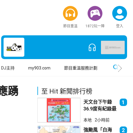
節目重溫
1872玩一陣
登入
搜尋
DJ主持
my903.com
節目重溫服務計劃
應踴
至 Hit 新聞排行榜
天文台下午錄
1
36.9度有紀錄最
高溫 上水39.8
本地
2小時前
度境內最高
強颱風「白海
2