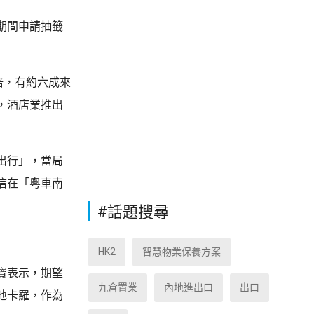
期間申請抽籤
倍，有約六成來
，酒店業推出
出行」，當局
信在「粵車南
#話題搜尋
HK2
智慧物業保養方案
寶表示，期望
九倉置業
內地進出口
出口
地卡羅，作為