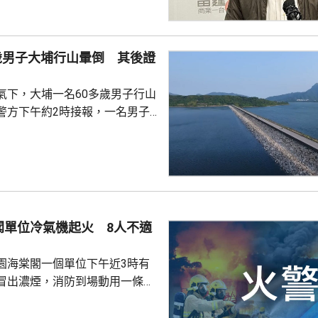
但戶外工作人士受到的太陽照射
時的警告系統在技術上不恰當。
香港的氣溫破紀錄，但勞工處只
歲男子大埔行山暈倒 其後證
的黃色工作暑熱警告，顯示警告
認為更高級別的警告形同虛設。
氣下，大埔一名60多歲男子行山
暖化下，露天工作人士未來...
警方下午約2時接報，一名男子
水湖郊遊徑行山時暈倒，人員到
昏迷，其後證實死亡。大埔下午
行山專家籲炎熱天氣
面對炎熱天氣，亦不願停止活
時的暑熱天氣相對極端，應避免
閣單位冷氣機起火 8人不適
段行山，最好選擇清晨或傍晚時
。 鍾建民又建議，市民應...
園海棠閣一個單位下午近3時有
冒出濃煙，消防到場動用一條喉
灌救，約1小時後將火救熄。火
感到不適，由救護車送院治理。火