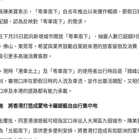
長陳美寶表示，「粵車南下」自去年推出以來運作暢順，節假日
配額，認為反映對「粵車南下」的需求。
在下月25日起向新增城市開放「粵車南下」，抽籤人數已超額3
、佛山、東莞等，希望與業界鼓勵自駕遊來港的旅客留宿及消費
吸引更多高端消費客群。
，現時「港車北上」及「粵車南下」的使用者出行時段是「錯峰
制，審視口岸在節假日時的人流及車流，並作出靈活調配，又相
口岸及本港的道路都有能力承載。
施 將香港打造成蒙地卡羅遊艇自由行集中地
出覆批，同意港澳遊艇可經指定口岸出入大灣區九個城市。陳美
為「北艇南下」提供更多便利安排，將香港打造成有如歐洲的蒙