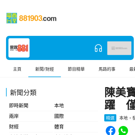
主頁
新聞/財經
節目精華
馬路的事
最
陳美
新聞分類
躍 
即時新聞
本地
兩岸
國際
精選
本地
發
Share to Face
Share t
財經
體育