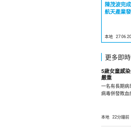
陳茂波完成
航天產業發
本地
27.06.2
更多即時
5歲女童感
嚴重
一名有長期病
病毒併發敗血
燒、咳嗽帶痰
到屯門醫院急
部留醫，初步
本地
22分鐘前
性流感疫苗，
者暫時沒有出現病徵。 衛生