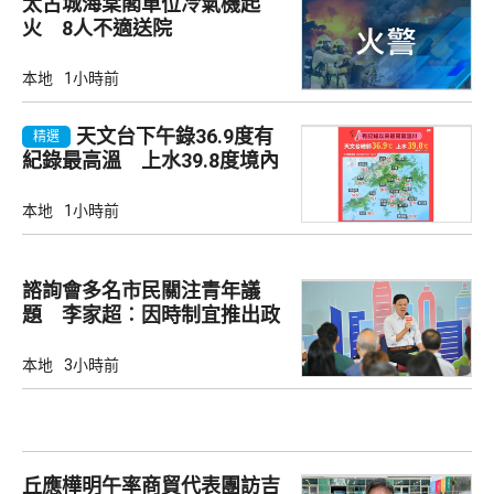
太古城海棠閣單位冷氣機起
火 8人不適送院
本地
1小時前
天文台下午錄36.9度有
精選
紀錄最高溫 上水39.8度境內
最高
本地
1小時前
諮詢會多名市民關注青年議
題 李家超︰因時制宜推出政
策
本地
3小時前
丘應樺明午率商貿代表團訪吉