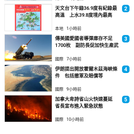
天文台下午錄36.9度有紀錄最
2
高溫 上水39.8度境內最高
本地
1小時前
傳美國愛國者導彈庫存不足
3
1700枚 副防長促加快生產武
器
國際
7小時前
伊朗提出開放霍爾木茲海峽條
4
件 包括撤軍及賠償等
國際
9小時前
加拿大卑詩省山火快速蔓延
5
省長宣布進入緊急狀態
國際
10小時前