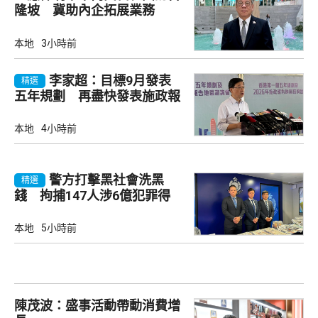
隆坡 冀助內企拓展業務
本地
3小時前
李家超：目標9月發表
精選
五年規劃 再盡快發表施政報
告
本地
4小時前
警方打擊黑社會洗黑
精選
錢 拘捕147人涉6億犯罪得
益
本地
5小時前
陳茂波：盛事活動帶動消費增