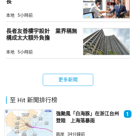
長
本地
5小時前
長者友善樓宇設計 業界稱無
構成太大額外負擔
本地
5小時前
更多新聞
至 Hit 新聞排行榜
強颱風「白海豚」在浙江台州
1
登陸 上海落暴雨
兩岸
34分鐘前