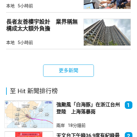
本地
5小時前
長者友善樓宇設計 業界稱無
構成太大額外負擔
本地
5小時前
更多新聞
至 Hit 新聞排行榜
強颱風「白海豚」在浙江台州
1
登陸 上海落暴雨
兩岸
18分鐘前
天文台下午錄36.9度有紀錄最
2