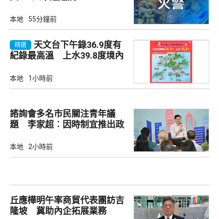
本地
55分鐘前
天文台下午錄36.9度有
精選
紀錄最高溫 上水39.8度境內
最高
本地
1小時前
諮詢會多名市民關注青年議
題 李家超︰因時制宜推出政
策
本地
2小時前
丘應樺明午率商貿代表團訪吉
隆坡 冀助內企拓展業務