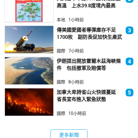
高溫 上水39.8度境內最高
本地
1小時前
傳美國愛國者導彈庫存不足
3
1700枚 副防長促加快生產武
器
國際
7小時前
伊朗提出開放霍爾木茲海峽條
4
件 包括撤軍及賠償等
國際
8小時前
加拿大卑詩省山火快速蔓延
5
省長宣布進入緊急狀態
國際
10小時前
更多新聞