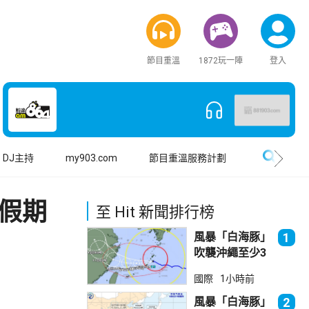
節目重溫
1872玩一陣
登入
搜尋
DJ主持
my903.com
節目重溫服務計劃
假期
至 Hit 新聞排行榜
風暴「白海豚」
1
吹襲沖繩至少3
傷 近500航班
國際
1小時前
取消
風暴「白海豚」
2