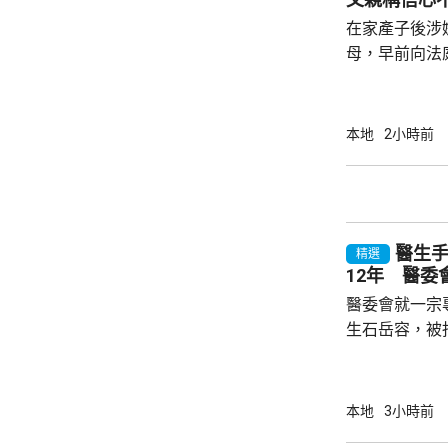
在家產子後涉嫌
母，早前向法
法院宣判3年保
理申請。Dan
示，懷著戰戰
本地
2小時前
大，若申請遭拒絕會爭
早前表示，每
次、每次1小
子的健康每況
醫生
精選
12年 醫
醫委會就一宗
生石岳容，被指
行右乳房纖維
流管；直至病
行乳房檢查時
本地
3小時前
遺留在病人體