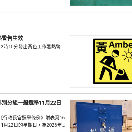
續或間接在戶外工作逾4小時，
額外休息時間，亦無提供防暑裝
不少戶外工人反映，曾出現中暑
倒送院，但僱主及工人均不熟悉
防工作時中暑指引》，未有額外
熱警告生效
的暑熱安排。 工會建議，把中暑列為可...
12時10分發出黃色工作暑熱警
別分組一般選舉11月22日
《行政長官選舉條例》附表第16
1月22日的星期日，為2026年