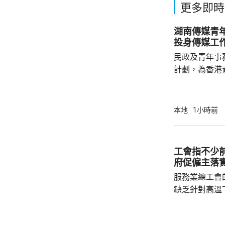
更多即時
湖南傳媒青年實習
投身傳媒工
民政及青年事
計劃，為香港
年提供到內地
南衛視今年合
劃」，給予本
本地
1小時前
局長麥美娟指
出，實習生參
等，深入認識
工會指不少
趨勢，對將來投
府促僱主落
局常任秘書長李
服務業總工會
缺乏針對高溫
等指引，對僱
問逾500名