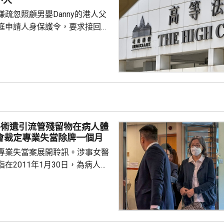
疏忽照顧男嬰Danny的港人父
庭申請人身保護令，要求接回被
護令的Danny，高等法院早上處
ny的父親曾偉邦進入法庭前表
兢兢的心情應付審訊，信心不
取上訴。 Danny的父母
星期只可到收容所探視兒子一
時，時間不足以餵哺母乳，指兒
愈下。
手術遺引流管殘留物在病人體
委會裁定專業失當除牌一個月
專業失當案展開聆訊。涉事女醫
在2011年1月30日，為病人進
腺瘤切除手術後，無完整取出引
人2023年向另一位醫生求診，進
才發現，有三條引流管殘留物，
內12年。醫委會裁定涉事醫生專