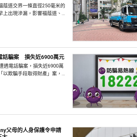
福蔭道交界一條直徑250毫米的
早上出現滲漏，影響福蔭道、京
一帶用戶的食水供應。水務署表
已經完成供水調度，除了海峰園
京華道及宏安道一帶用戶的食水
11時起恢復正常。水務署工程團
，視乎水管損壞情況，爭取晚上
電話騙案 損失近6900萬元
的食水供應。 署方派出2架
遭遇電話騙案，損失近6900萬
箱提供臨時食水，並派出「供水
「以欺騙手段取得財產」案，暫
特攻隊」提供樽裝水。 受事故...
員來電，訛稱她涉嫌干犯刑事罪
交保證金以證清白，事主按指示
月1日期間，先後轉賬約6894
定的銀行戶口，其後懷疑受騙，
nny父母的人身保護令申請
不大