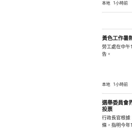
天氣下，要連
本地
1小時前
僱主沒有安排
備。工會指，
症狀，甚至暈
勞工處的《預
黃色工作暑
勞工處在中午
告。
本地
1小時前
選舉委員會界
投票
行政長官根據
條，指明今年1