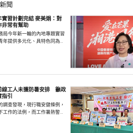
新聞
計劃完結 麥美娟：對
作非常有幫助
務局今年新一輪的內地專題實習
青年提供多元化、具特色同為青
單位實習機會。民青局早前與湖
辦「湖南傳媒產業青年實習計
港傳理系大專生參與節目製作。
，計劃是在去年《施政報告》提
與了節目策劃、編劇、後期製作
內地媒體環境、行業運作及發展
前線工人未獲防暑安排 籲政
身傳媒工作非常有幫助。 民青
實指引
百全及副局長梁宏正，亦分...
的調查發現，現行職安健條例，
下工作的法例，而工作暑熱警告
主的約束力亦不足。工會早前訪
工人，當中近四成工人指，在酷熱