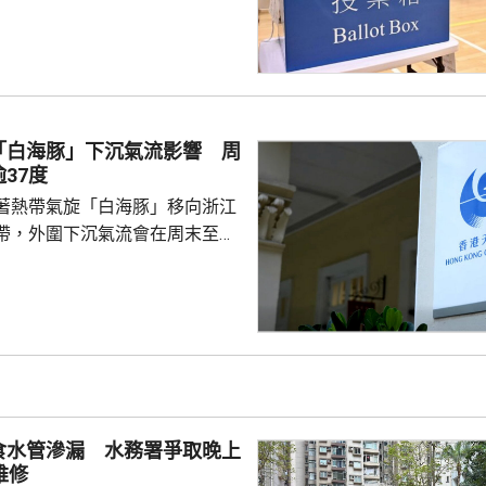
別分組一般選舉的投票日期，以
舉委員會的選任委員，相關公告
日結束。總選舉事務主任會適時刊登
交提名表格的限期和地點，以及
。政府會繼續與選舉管理委員會
「白海豚」下沉氣流影響 周
極進行籌備工作，務求令到選舉
37度
實、公平...
著熱帶氣旋「白海豚」移向浙江
帶，外圍下沉氣流會在周末至下
為本港帶來極端酷熱的天氣，部
37度或以上，預料下周中期高溫
文台呼籲市民留意身體健康狀
分及做足防暑措施，避免戶外劇
食水管滲漏 水務署爭取晚上
維修