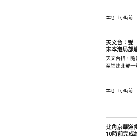
選舉委員會界
選出新一屆選
今日刊憲。 選舉的提名期將於10月7日開始，
本地
1小時前
至10月20
公告，指明呈
公布相關細節
天文台：受
緊密合作，積
末本港局部逾
得以在公開、誠
天文台指，隨
至福建北部一
星期一，持續
分地區氣溫達
天氣持續。天
本地
1小時前
況，多補充水
烈運動。
北角京華道
10時前完成