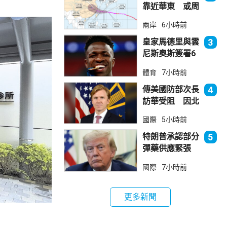
靠近華東 或周
日登陸浙閩沿岸
兩岸
6小時前
皇家馬德里與雲
3
尼斯奧斯簽署6
年新約
體育
7小時前
傳美國防部次長
4
訪華受阻 因北
京不滿美對台軍
國際
5小時前
售
特朗普承認部分
5
彈藥供應緊張
稱霍峽協議未達
國際
7小時前
成
更多新聞