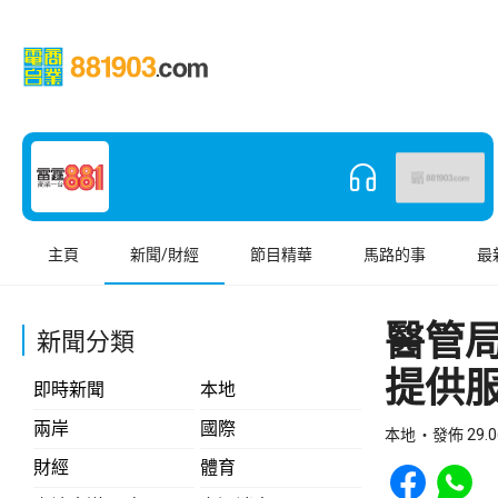
主頁
新聞/財經
節目精華
馬路的事
最
醫管
新聞分類
提供
即時新聞
本地
兩岸
國際
本地
發佈 29.0
Share to Face
Share t
財經
體育