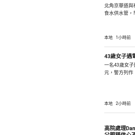
北角京華道與
食水供水管，
華道及宏安道
示，工程團隊
外，福蔭道、
本地
1小時前
供應已於上午
隊正全力維修
43歲女子遇
10時前恢復海峰園
一名43歲女子
水車及4個水
元，警方列作
時無人被捕。 警方前日接報，事主早前收到自
稱內地執法人
行，要求她繳
於上月2日至本
本地
2小時前
萬元至騙徒指
報案求助。
高院處理Da
父親稱信心