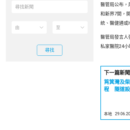
醫管局公布，
和新界7間，
統、醫健通或H
醫管局發言人
私家醫院24
尋找
下一篇新聞
筲箕灣及柴
程 隧道設
本地
29.06.2