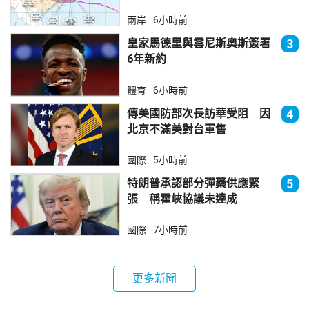
兩岸
6小時前
皇家馬德里與雲尼斯奧斯簽署
3
6年新約
體育
6小時前
傳美國防部次長訪華受阻 因
4
北京不滿美對台軍售
國際
5小時前
特朗普承認部分彈藥供應緊
5
張 稱霍峽協議未達成
國際
7小時前
更多新聞