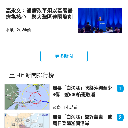
高永文：醫療改革須以基層醫
療為核心 夥大灣區建國際創
新樞紐
本地
2小時前
更多新聞
至 Hit 新聞排行榜
風暴「白海豚」吹襲沖繩至少
1
3傷 近500航班取消
國際
1小時前
風暴「白海豚」靠近華東 或
2
周日登陸浙閩沿岸