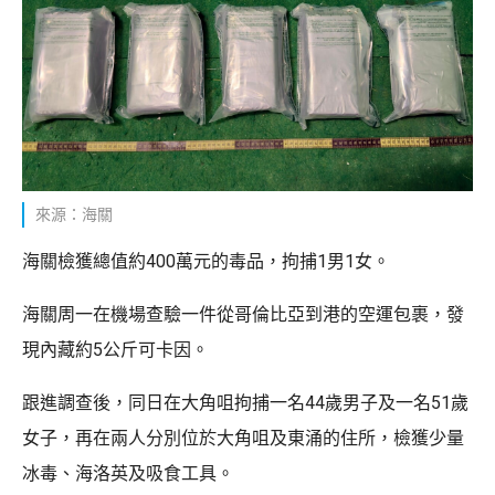
來源：海關
海關檢獲總值約400萬元的毒品，拘捕1男1女。
海關周一在機場查驗一件從哥倫比亞到港的空運包裹，發
現內藏約5公斤可卡因。
跟進調查後，同日在大角咀拘捕一名44歲男子及一名51歲
女子，再在兩人分別位於大角咀及東涌的住所，檢獲少量
冰毒、海洛英及吸食工具。