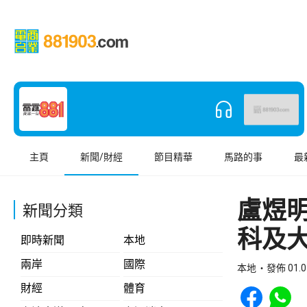
主頁
新聞/財經
節目精華
馬路的事
最
盧煜
新聞分類
科及
即時新聞
本地
兩岸
國際
本地
發佈 01.0
Share to Face
Share t
財經
體育