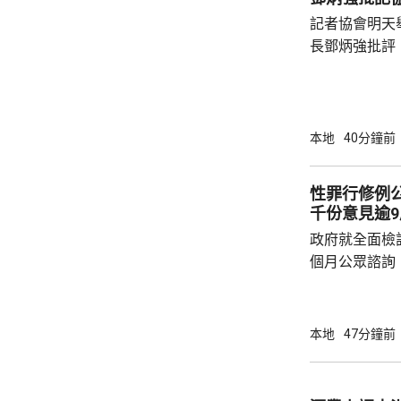
記者協會明天
長鄧炳強批評
力的團體，據
媒體和網媒記
有，難以稱得
有公布參選人的名
本地
40分鐘前
記協劣績班班
智英案中立場
性罪行修例
為捍衛新聞自
千份意見逾
濫用職工會名義
政府就全面檢
個月公眾諮詢
表示，共收到超
持修例並提出
人支持。對於
本地
47分鐘前
童罪」，他指
立有關罪行，
關持份者保持緊密溝通。