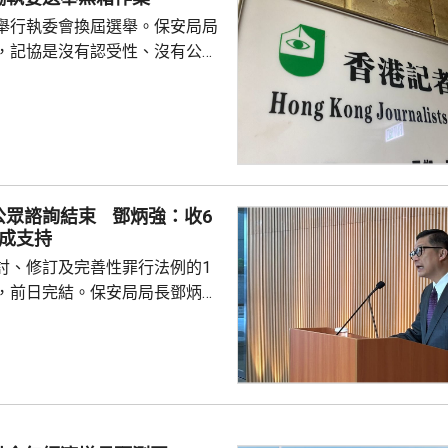
舉行執委會換屆選舉。保安局局
，記協是沒有認受性、沒有公信
報今次參選的全部是外媒、自由
者，批評一個主流傳媒的人都沒
上做香港記者協會；又指記協沒
字，是黑箱作業。 鄧炳強指
，在黑暴期間為暴徒護航，在黎
偏頗，誤導公眾，宣稱黎智英因
公眾諮詢結束 鄧炳強：收6
由而身陷囹圄。他又批評有團體
9成支持
，從事與職工會無關的行...
討、修訂及完善性罪行法例的1
，前日完結。保安局局長鄧炳強
過6000份意見書，超過9成支
正面意見，認為獲得社會大部份
有意見建議設立「持續性侵犯兒
留意到大律師公會基本上同意訂
政府會積極考慮相關建議，與相
 有意見認為政府應該