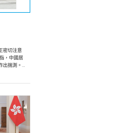
正密切注意
指，中國居
作出揣測。
、人生規
示，截至目