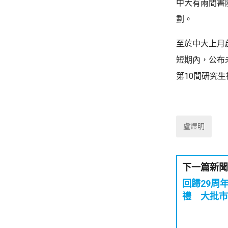
中大有兩間書
劃。
至於中大上月
短期內，公布
第10間研究
盧煜明
下一篇新聞
回歸29周
禮 大批市