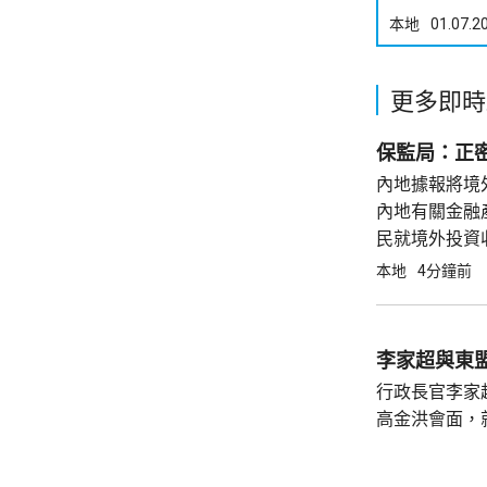
本地
01.07.2
更多即時
保監局：正
內地據報將境
內地有關金融
民就境外投資
香港保險市場
本地
4分鐘前
劃、財富傳承
前為止，...
李家超與東
行政長官李家
高金洪會面，
交流意見。李
處密切交流，