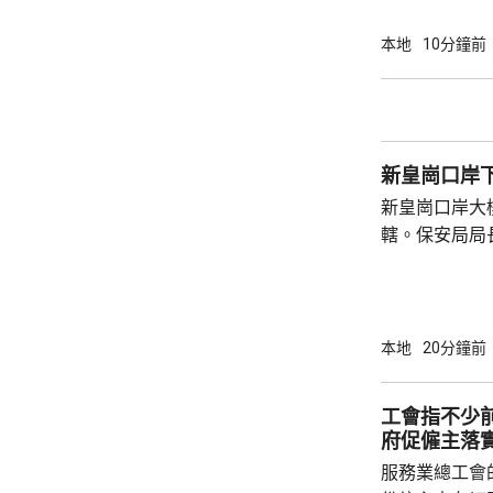
加入《區域全面
表示，特區政
本地
10分鐘前
劃，會繼續深
金融、物流和
指，香港在「
通世界的獨特優
新皇崗口岸
新皇崗口岸大
轄。保安局局
大型測試，動
未來亦會舉行動
練，每次演練
指，皇崗口岸
本地
20分鐘前
7700人通關
內2萬人通關
工會指不少
多，若能應付
府促僱主落
順。
服務業總工會