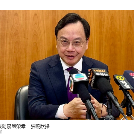
授勳感到榮幸 張曉欣攝
聞