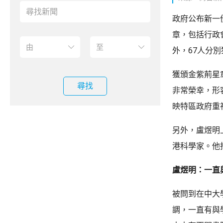
政府公布新一
章，包括行政
外，67人分
獲頒金紫荊星
尋找
非常榮幸，形
映特區政府重
另外，盧煜明
港科學家。他
盧煜明：一直
被問到在中大
調，一直有與