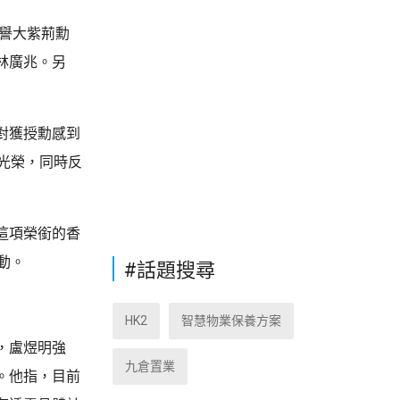
榮譽大紫荊勳
林廣兆。另
對獲授勳感到
光榮，同時反
這項榮銜的香
動。
#話題搜尋
HK2
智慧物業保養方案
，盧煜明強
九倉置業
。他指，目前