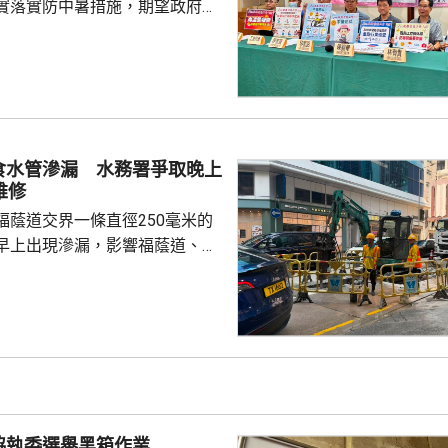
實落實防中暑措施，期望政府加
早前訪問逾500名戶外工人，當
人，連續或間接在酷熱天氣下工
僱主沒有安排額外休息時間，亦
備。工會指，不少戶外工人出現
院。 調查反映，部份僱
熟悉勞工處的《預防工作時中暑
食水管滲漏 水務署爭取晚上
工作暑熱警告等指引對僱主的法
維修
部份僱主的防中暑措施...
福蔭道交界一條直徑250毫米的
早上出現滲漏，影響福蔭道、京
一帶用戶的食水供應。水務署表
已經完成供水調度，除了海峰園
京華道及宏安道一帶用戶的食水
11時起恢復正常。水務署工程團
，視乎水管損壞情況，爭取晚上
的食水供應。 署方派出2架
箱提供臨時食水，並派出「供水
協執委選舉黑箱作業
特攻隊」提供樽裝水。 居民：...