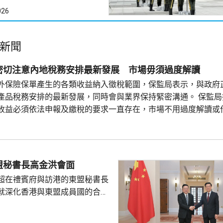
026
新聞
密切注意內地稅務安排最新發展 市場毋須過度解讀
外保險保單產生的各類收益納入徵稅範圍，保監局表示，與政府
產品稅務安排的最新發展，同時會與業界保持緊密溝通。 保監局
收益必須依法申報及繳稅的要求一直存在，市場不用過度解讀或
發展成熟，產品設計靈活先進，可提供貨幣選擇、環球資產配置
等專業服務，相信對內地客戶有一定吸引力。 香港保險業聯會表
盟秘書長高金洪會面
超在禮賓府與訪港的東盟秘書長
就深化香港與東盟成員國的合作
家超指，香港會繼續與東盟秘書
並爭取其他持份者支持香港早日