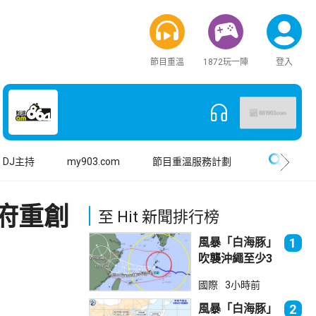
節目重溫
1872玩一陣
登入
搜尋
DJ主持
my903.com
節目重溫服務計劃
府重創
至 Hit 新聞排行榜
風暴「白海豚」
1
吹襲沖繩至少3
傷 近500航班
國際
3小時前
取消
風暴「白海豚」
2