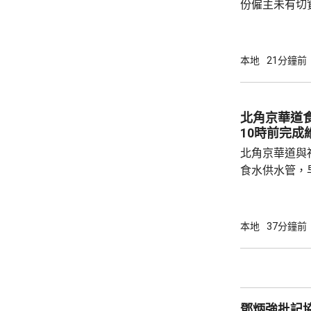
份僱主未有切
強執法。工會
中有近四成工
作逾4小時，
本地
21分鐘前
無提供防暑裝
中暑症狀，甚至暈倒送
主及工人均不
北角京華道
指引》，而且
10時前完成
律約束力不足，
北角京華道與
食水供水管，
華道及宏安道
示，工程團隊
外，福蔭道、
本地
37分鐘前
供應已於上午
隊正全力維修
10時前恢復海峰園
水車及4個水
鄧炳強批記