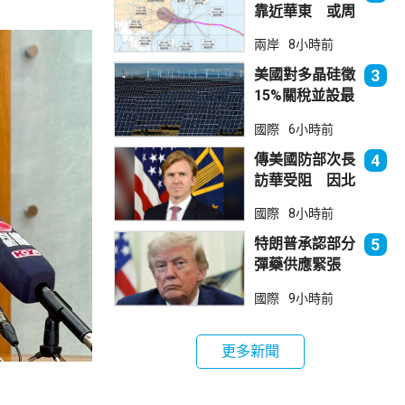
靠近華東 或周
日登陸浙閩沿岸
兩岸
8小時前
美國對多晶硅徵
3
15%關稅並設最
低價格 盧特尼
國際
6小時前
克：中國無法再
傾銷
傳美國防部次長
4
訪華受阻 因北
京不滿美對台軍
國際
8小時前
售
特朗普承認部分
5
彈藥供應緊張
稱霍峽協議未達
國際
9小時前
成
更多新聞