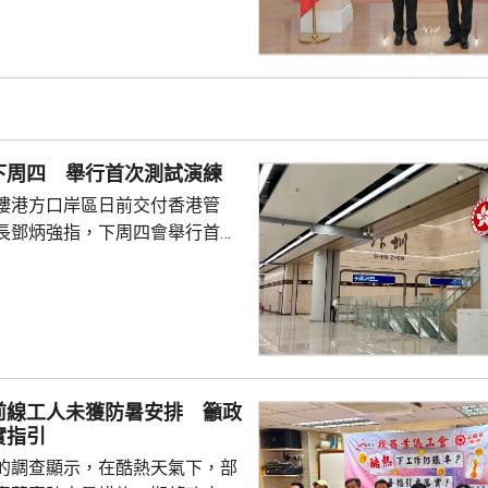
經濟伙伴關係協定》。 李家超
府正全速制定香港第一個五年規
化與東盟成員國在貿易、投資、
創新科技等領域的交流合作。他
一國兩制」下擁有背靠祖國、聯
勢，會積極擔當「超級聯...
下周四 舉行首次測試演練
樓港方口岸區日前交付香港管
長鄧炳強指，下周四會舉行首次
員約1000人測試口岸交通運作，
員5000至2萬人不等的測試演
後都會檢討成效及改進空間。 他
以往最高峰期間是1小時內有
，今次最大型演練將會測試1小時
，比現時高峰人數高出一倍有
前線工人未獲防暑安排 籲政
人流，相信日後運作會相對暢
實指引
的調查顯示，在酷熱天氣下，部