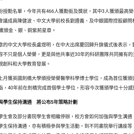
份授勳名單，今年共有466人獲勳銜及獎狀，其中3人獲頒最高
會議成員陳健波、中文大學前校長劉遵義、及中銀國際控股顧問
別獲頒金、銀、銅紫荊星章。
章的中文大學校長盧煜明，在中大出席慶回歸升旗儀式後表示，
容不只是個人榮譽，更是與他共事近30年的科研團隊共同擁有的
視創科和大學教育發展。
上月獲英國劍橋大學頒授榮譽醫學科學博士學位，成為首位獲頒
指，40年前在劍橋完成首個學士學位，形容今次獲頒學位十分感
與學生保持溝通 將公布5年策略計劃
學生會及部分書院學生會相繼停辦，校方會如何加強與學生溝通
學生保持溝通，亦有積極參與學生活動，到不同書院舉行講座等