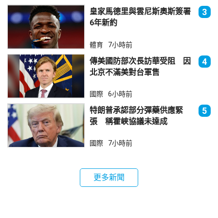
皇家馬德里與雲尼斯奧斯簽署
3
6年新約
體育
7小時前
傳美國防部次長訪華受阻 因
4
北京不滿美對台軍售
國際
6小時前
特朗普承認部分彈藥供應緊
5
張 稱霍峽協議未達成
國際
7小時前
更多新聞