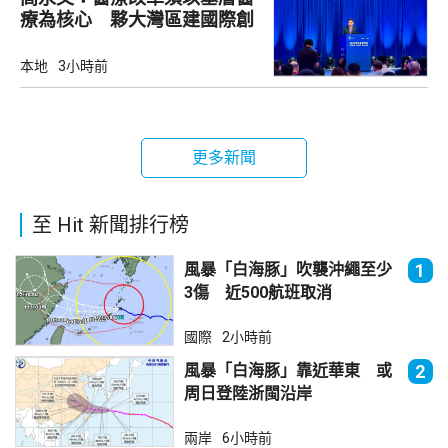
療為核心 夥大灣區建國際創
新樞紐
本地
3小時前
更多新聞
至 Hit 新聞排行榜
風暴「白海豚」吹襲沖繩至少
1
3傷 近500航班取消
國際
2小時前
風暴「白海豚」靠近華東 或
2
周日登陸浙閩沿岸
兩岸
6小時前