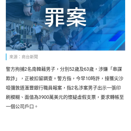
來源：商台新聞
警方拘捕2名南韓藉男子，分別52歲及63歲，涉嫌「串謀
欺詐」，正被扣留調查。警方指，今早10時許，接獲尖沙
咀彌敦道滙豐銀行職員報案，指2名涉案男子出示一張印
刷模糊、面值為3900萬美元的懷疑虛假支票，要求轉帳至
一個公司戶口。