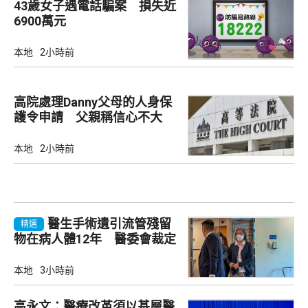
43歲女子遇電話騙案 損失近
6900萬元
本地
2小時前
高院處理Danny父母的人身保
護令申請 父親稱信心不大
本地
2小時前
醫生手術遺引流管殘留
精選
物在病人體12年 醫委會裁定
專業失當除牌一個月
本地
3小時前
高永文：醫療改革須以基層醫