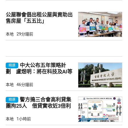
公屋聯會倡出租公屋與資助出
售房屋「五五比」
本地
29分鐘前
中大公布五年策略計
精選
劃 盧煜明：將在科技及AI等
推動突破
本地
46分鐘前
警方搗三合會高利貸集
精選
團拘25人 借貸實收近3倍利
息
本地
1小時前