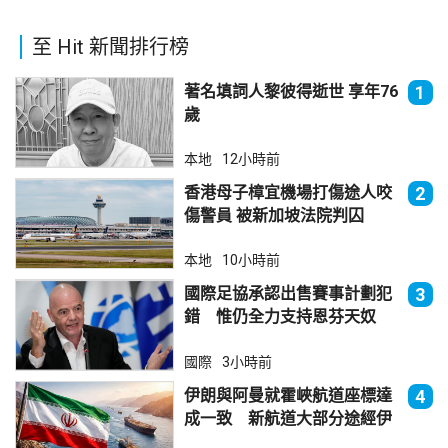
至 Hit 新聞排行榜
著名填詞人黎彼得逝世 享年76
1
歲
本地
12小時前
香港母子樟宜機場打傷途人咬
2
傷警員 被新加坡法院判囚
本地
10小時前
國際足協承認出售賽事計劃犯
3
錯 惟仍全力支持恩芬天奴
國際
3小時前
伊朗與阿曼就霍峽航道座標達
4
成一致 新航道大部分途經伊
朗領海