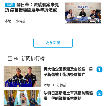
關日華：流感個案未見
精選
頂 疫苗接種開展半年抗體或
降
本地
9小時前
更多新聞
至 Hit 新聞排行榜
黃大仙企圖謀殺及自殺案 男
1
子斬傷樓上街坊後墮樓亡
本地
15分鐘前
沙特巴基斯坦土耳其簽防務協
2
議 伊朗籲穆斯林團結