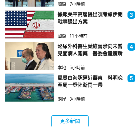
國際
7小時前
據報美軍高層提出須考慮伊朗
3
戰事退出方案
國際
11小時前
泌尿外科醫生葉維晉涉向未曾
4
見面病人開藥 醫委會繼續聆
訊
本地
5小時前
風暴白海豚逼近華東 料明晚
5
至周一登陸浙閩一帶
兩岸
3小時前
更多新聞