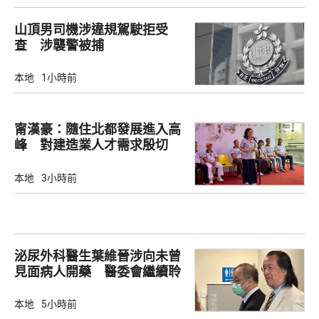
山頂男司機涉違規駕駛拒受
查 涉襲警被捕
本地
1小時前
甯漢豪：隨住北都發展進入高
峰 對建造業人才需求殷切
本地
3小時前
泌尿外科醫生葉維晉涉向未曾
見面病人開藥 醫委會繼續聆
訊
本地
5小時前