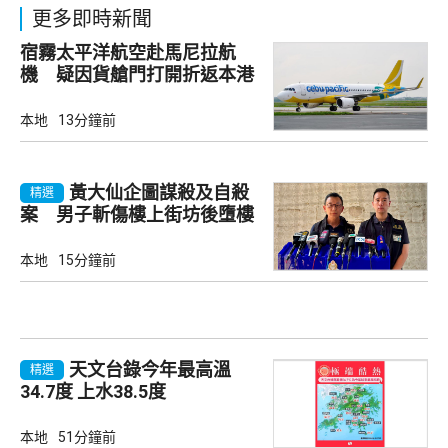
更多即時新聞
宿霧太平洋航空赴馬尼拉航
機 疑因貨艙門打開折返本港
本地
13分鐘前
黃大仙企圖謀殺及自殺
精選
案 男子斬傷樓上街坊後墮樓
亡
本地
15分鐘前
天文台錄今年最高溫
精選
34.7度 上水38.5度
本地
51分鐘前