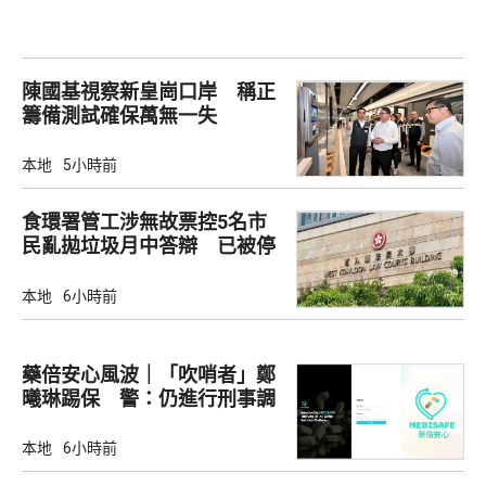
陳國基視察新皇崗口岸 稱正
籌備測試確保萬無一失
本地
5小時前
食環署管工涉無故票控5名市
民亂拋垃圾月中答辯 已被停
職
本地
6小時前
藥倍安心風波｜「吹哨者」鄭
曦琳踢保 警：仍進行刑事調
查
本地
6小時前