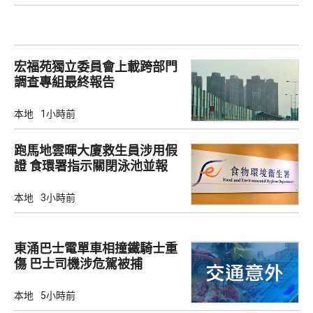
宏福苑獨立委員會上載跨部門
調查專組最終報告
本地
1小時前
跑馬地雲暉大廈救生員涉用假
證 食環署指示關閉泳池並報
警
本地
3小時前
東涌巴士電單車相撞鐵騎士重
傷 巴士司機涉危駕被捕
本地
5小時前