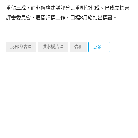
重佔三成，而非價格建議評分比重則佔七成。已成立標書
評審委員會，展開評標工作，目標8月底批出標書。
北部都會區
洪水橋片區
信和
更多 ...