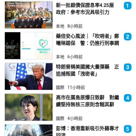
新一批銀債保證息率4.25厘
1
政府：參考市況具吸引力
本地
8小時前
藥倍安心風波｜「吹哨者」鄭
2
曦琳踢保 警：仍進行刑事調
查
本地
6小時前
特朗普稱美國擁大量彈藥 正
3
追捕叛國「洩密者」
國際
11小時前
高市在廣島原爆日致辭 對繼
4
續堅持無核三原則含糊其辭
國際
4小時前
彭博：香港重新吸引外籍專才
5
回流