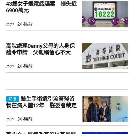
43歲女子遇電話騙案 損失近
6900萬元
本地
2小時前
高院處理Danny父母的人身保
護令申請 父親稱信心不大
本地
2小時前
醫生手術遺引流管殘留
精選
物在病人體12年 醫委會裁定
專業失當除牌一個月
本地
3小時前