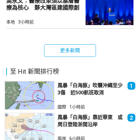
高永文：醫療改革須以基層醫
療為核心 夥大灣區建國際創
新樞紐
本地
3小時前
更多新聞
至 Hit 新聞排行榜
風暴「白海豚」吹襲沖繩至少
1
3傷 近500航班取消
國際
1小時前
風暴「白海豚」靠近華東 或
2
周日登陸浙閩沿岸
兩岸
6小時前