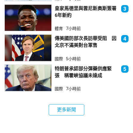
皇家馬德里與雲尼斯奧斯簽署
3
6年新約
體育
7小時前
傳美國防部次長訪華受阻 因
4
北京不滿美對台軍售
國際
5小時前
特朗普承認部分彈藥供應緊
5
張 稱霍峽協議未達成
國際
7小時前
更多新聞