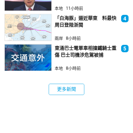
本地
11小時前
「白海豚」逼近華東 料最快
4
周日登陸浙閩
兩岸
8小時前
東涌巴士電單車相撞鐵騎士重
5
傷 巴士司機涉危駕被捕
本地
8小時前
更多新聞