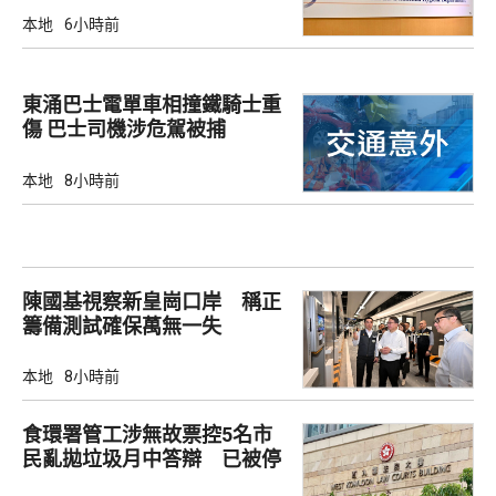
本地
6小時前
東涌巴士電單車相撞鐵騎士重
傷 巴士司機涉危駕被捕
本地
8小時前
陳國基視察新皇崗口岸 稱正
籌備測試確保萬無一失
本地
8小時前
食環署管工涉無故票控5名市
民亂拋垃圾月中答辯 已被停
職