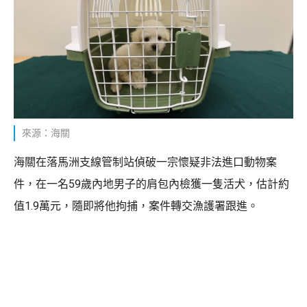
來源：海關
海關在落馬洲支線管制站偵破一宗懷疑非法進口動物案
件，在一名59歲內地男子的肩包內檢獲一隻活犬，估計約
值1.9萬元，隨即將他拘捕，案件轉交漁護署跟進。