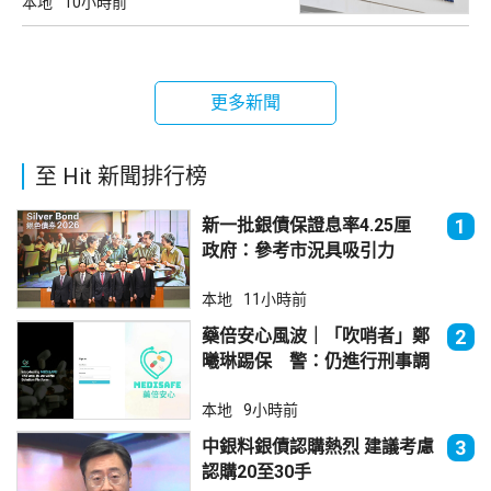
本地
10小時前
更多新聞
至 Hit 新聞排行榜
新一批銀債保證息率4.25厘
1
政府：參考市況具吸引力
本地
11小時前
藥倍安心風波｜「吹哨者」鄭
2
曦琳踢保 警：仍進行刑事調
查
本地
9小時前
中銀料銀債認購熱烈 建議考慮
3
認購20至30手