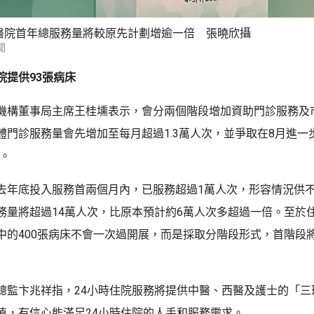
醫院首年總服務量將較原先計劃增逾一倍 張曉欣攝
聞
院提供93張病床
機構董事局主席王桂壎表示，會分兩個階段增加資助門診服務及
體門診服務量會先增加至每月超過1.3萬人次，並爭取在8月進一
次。
去年底投入服務首兩個月內，已服務超過1萬人次，形容情況供
務量將超過14萬人次，比原本預計約6萬人次多超過一倍。至於
中的400張病床不會一次過開展，而是採取分階段形式，首階段將
總監卞兆祥指，24小時住院服務將提供中醫、西醫及護士的「三
值，有信心能滿足24小時住院的人手和服務需求。