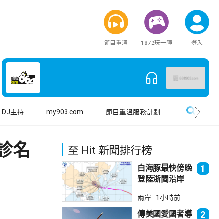
節目重溫
1872玩一陣
登入
搜尋
DJ主持
my903.com
節目重溫服務計劃
診名
至 Hit 新聞排行榜
白海豚最快傍晚
1
登陸浙閩沿岸
福建上海轉移逾
兩岸
1小時前
廿萬人
傳美國愛國者導
2