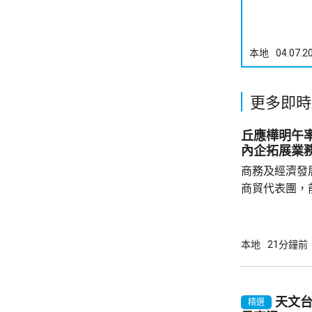
本地
04.07.2
更多即時
丘應樺明午
內企拓展業
商務及經濟發
商貿代表團，
今次是商經局
劃的其中一個
了解海外市場
本地
21分鐘前
地企業、香港
廣署署長劉凱
會參與，將出
天文台
精選
投資推廣署舉