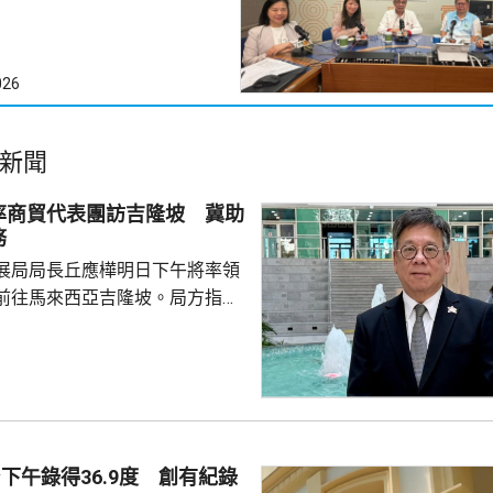
026
新聞
率商貿代表團訪吉隆坡 冀助
務
展局局長丘應樺明日下午將率領
前往馬來西亞吉隆坡。局方指，
局長督導、內地企業出海專班籌
外訪團，讓有意出海的內地企業
情況和需要，代表團成員包括內
商會和其他組織的代表，投資推
旋和「一帶一路」專員何力治亦
席貿發局舉辦的推廣活動，以及
下午錄得36.9度 創有紀錄
辦的商務研討會暨交流午宴，並