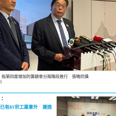
）指第四度增加的籌額會分兩階段進行 張曉欣攝
聞
：
已有61宗工業意外 建造