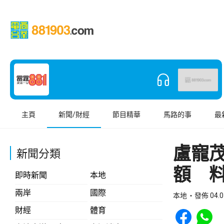
主頁
新聞/財經
節目精華
馬路的事
最
盧寵
新聞分類
額 
即時新聞
本地
兩岸
國際
本地
發佈 04.0
Share to Face
Share t
財經
體育