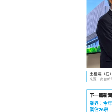
王桂壎（右
來源：商台新
下一篇新聞
業界︰今年
業佔26宗