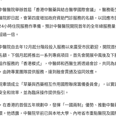
中醫醫院舉辦首屆「香港中醫藥與結合醫學國際會議」。醫務衛
醫院即日起，會第四度增加政府資助門診服務的名額，以回應市
展24小時住院服務作準備，預計中醫醫院開院首年的全年總服務
超過一倍。
中醫院自去年12月起分階段投入服務以來廣受市民歡迎，開院首
名額，下個月起將推出一系列專病項目，首先會開展中風後及下
協作服務的「香港模式」，中醫師和西醫生將透過會診，共同為
，由跨專業團隊提供服務，達到融會貫通及協同效應。
院牽頭成立「草藥與西藥相互作用國際聯席籌備委員會」，以實
安全和效率，並為臨床操作提供指引。
，在香港的首個五年規劃中，發揮「一國兩制」優勢、推動中醫
環。他透露，中醫院早前已與本地大學、內地省市重點醫院及國