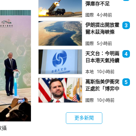
彈庫存不足
1700枚 副防
國際
4小時前
長促加快生產武
器
伊朗提出開放霍
3
爾木茲海峽條
件 包括撤軍及
國際
5小時前
賠償等
天文台：今明兩
4
日本港天氣持續
極端酷熱
本地
10小時前
萬斯指美伊衝突
5
正處於「博弈中
段」
國際
10小時前
更多新聞
欣攝