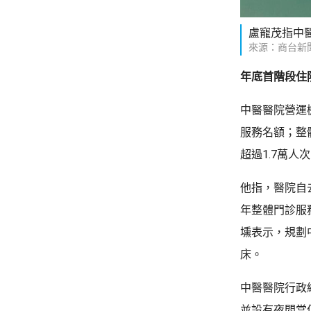
盧寵茂指中
來源：商台新
年底首階段住
中醫醫院營運
服務名額；整
超過1.7萬人
他指，醫院自
年整體門診服
壎表示，規劃
床。
中醫醫院行政
並設有夜間當