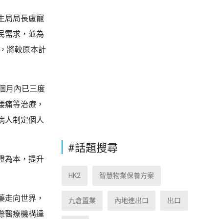
生局局長盧寵
民需求，並為
量，將較原本計
個月內已三度
腰痛等治療，
病人制定個人
#話題搜尋
證為本，提升
HK2
智慧物業保養方案
藥走向世界，
九倉置業
內地進出口
出口
際醫療機構達