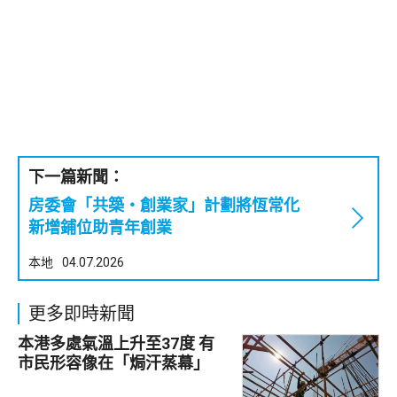
下一篇新聞：
房委會「共築・創業家」計劃將恆常化
新增鋪位助青年創業
本地
04.07.2026
更多即時新聞
本港多處氣溫上升至37度 有
市民形容像在「焗汗蒸幕」