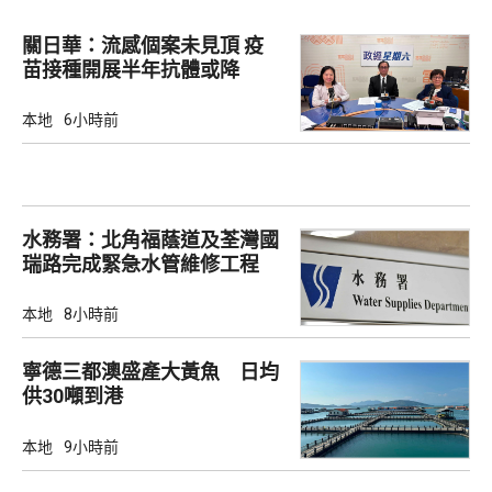
關日華：流感個案未見頂 疫
苗接種開展半年抗體或降
本地
6小時前
水務署：北角福蔭道及荃灣國
瑞路完成緊急水管維修工程
本地
8小時前
寧德三都澳盛產大黃魚 日均
供30噸到港
本地
9小時前