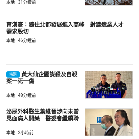
本地
31分鐘前
甯漢豪：隨住北都發展進入高峰 對建造業人才
需求殷切
本地
46分鐘前
黃大仙企圖謀殺及自殺
精選
案一死一傷
本地
48分鐘前
泌尿外科醫生葉維晉涉向未曾
見面病人開藥 醫委會繼續聆
訊
本地
2小時前