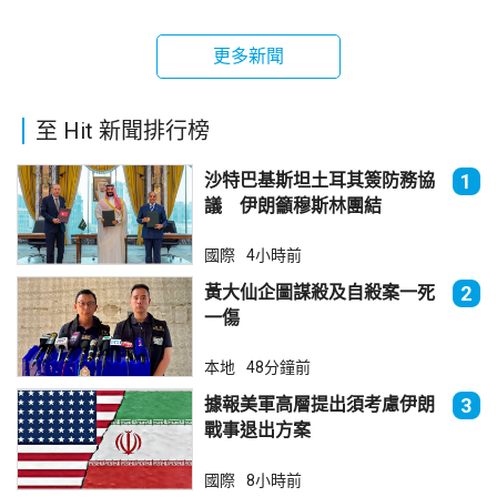
更多新聞
至 Hit 新聞排行榜
沙特巴基斯坦土耳其簽防務協
1
議 伊朗籲穆斯林團結
國際
4小時前
黃大仙企圖謀殺及自殺案一死
2
一傷
本地
48分鐘前
據報美軍高層提出須考慮伊朗
3
戰事退出方案
國際
8小時前