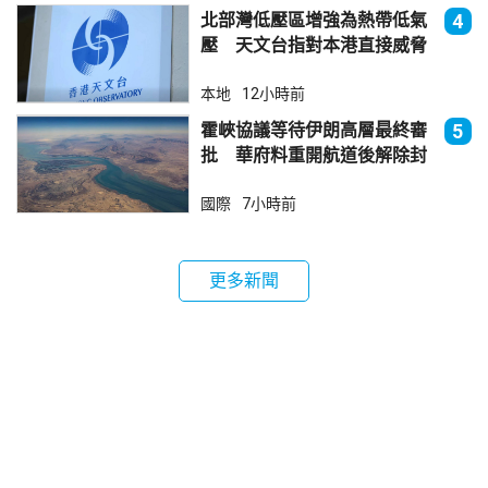
北部灣低壓區增強為熱帶低氣
4
壓 天文台指對本港直接威脅
不大
本地
12小時前
霍峽協議等待伊朗高層最終審
5
批 華府料重開航道後解除封
鎖
國際
7小時前
更多新聞