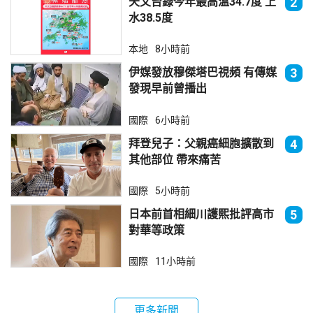
天文台錄今年最高溫34.7度 上
2
水38.5度
本地
8小時前
伊媒發放穆傑塔巴視頻 有傳媒
3
發現早前曾播出
國際
6小時前
拜登兒子：父親癌細胞擴散到
4
其他部位 帶來痛苦
國際
5小時前
日本前首相細川護熙批評高市
5
對華等政策
國際
11小時前
更多新聞