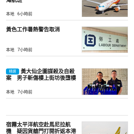
海航班
本地
6小時前
黃色工作暑熱警告取消
本地
7小時前
黃大仙企圖謀殺及自殺
精選
案 男子斬傷樓上街坊後墮樓
亡
本地
7小時前
宿霧太平洋航空赴馬尼拉航
機 疑因貨艙門打開折返本港