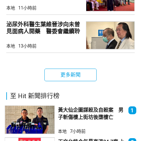
本地
11小時前
泌尿外科醫生葉維晉涉向未曾
見面病人開藥 醫委會繼續聆
訊
本地
13小時前
更多新聞
至 Hit 新聞排行榜
黃大仙企圖謀殺及自殺案 男
1
子斬傷樓上街坊後墮樓亡
本地
7小時前