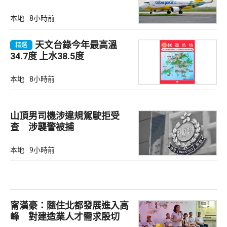
本地
8小時前
天文台錄今年最高溫
精選
34.7度 上水38.5度
本地
8小時前
山頂男司機涉違規駕駛拒受
查 涉襲警被捕
本地
9小時前
甯漢豪：隨住北都發展進入高
峰 對建造業人才需求殷切