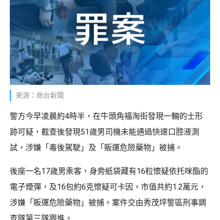
來源：商台新聞
警方今早凌晨約4時半，在牛頭角福淘街發現一輛的士形
跡可疑，截查後發現51歲男司機未能通過快速口腔液測
試，涉嫌「毒後駕駛」及「販運危險藥物」被捕。
後座一名17歲男乘客，身旁紙袋藏有16粒懷疑依托咪酯的
電子煙彈，及16包約6克懷疑可卡因，市值共約1.2萬元，
涉嫌「販運危險藥物」被捕。案件交由秀茂坪警區刑事調
查隊第三隊跟進。