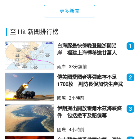
更多新聞
至 Hit 新聞排行榜
白海豚最快傍晚登陸浙閩沿
1
岸 福建上海轉移逾廿萬人
兩岸
33分鐘前
傳美國愛國者導彈庫存不足
2
1700枚 副防長促加快生產武
器
國際
2小時前
伊朗提出開放霍爾木茲海峽條
3
件 包括撤軍及賠償等
國際
4小時前