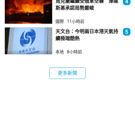
烏克蘭繼續受俄軍空襲 澤連
4
斯基承認局勢嚴峻
國際
11小時前
天文台：今明兩日本港天氣持
5
續極端酷熱
本地
8小時前
更多新聞