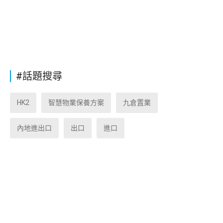
#話題搜尋
HK2
智慧物業保養方案
九倉置業
內地進出口
出口
進口