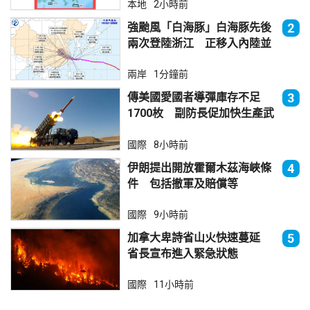
本地
2小時前
強颱風「白海豚」白海豚先後
2
兩次登陸浙江 正移入內陸並
減弱
兩岸
1分鐘前
傳美國愛國者導彈庫存不足
3
1700枚 副防長促加快生產武
器
國際
8小時前
伊朗提出開放霍爾木茲海峽條
4
件 包括撤軍及賠償等
國際
9小時前
加拿大卑詩省山火快速蔓延
5
省長宣布進入緊急狀態
國際
11小時前