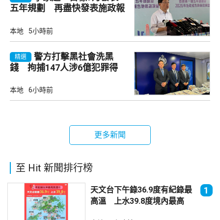
五年規劃 再盡快發表施政報
告
本地
5小時前
警方打擊黑社會洗黑
精選
錢 拘捕147人涉6億犯罪得
益
本地
6小時前
更多新聞
至 Hit 新聞排行榜
天文台下午錄36.9度有紀錄最
1
高溫 上水39.8度境內最高