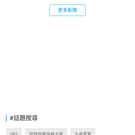
更多新聞
#話題搜尋
HK2
智慧物業保養方案
九倉置業