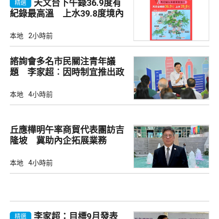
天文台下午錄36.9度有
精選
紀錄最高溫 上水39.8度境內
最高
本地
2小時前
諮詢會多名市民關注青年議
題 李家超︰因時制宜推出政
策
本地
4小時前
丘應樺明午率商貿代表團訪吉
隆坡 冀助內企拓展業務
本地
4小時前
李家超：目標9月發表
精選