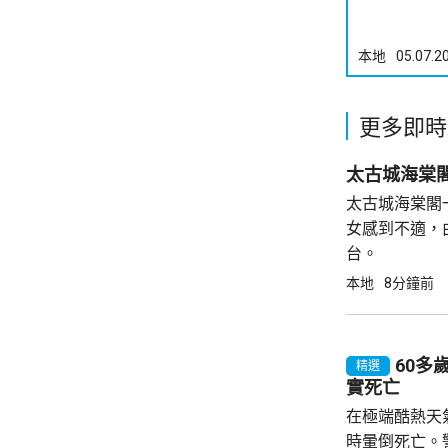
本地
05.07.2
更多即時
太古城海棠
太古城海棠閣
女感到不適，
台。
本地
8分鐘前
60多
精選
實死亡
在極端酷熱天
時暈倒死亡。