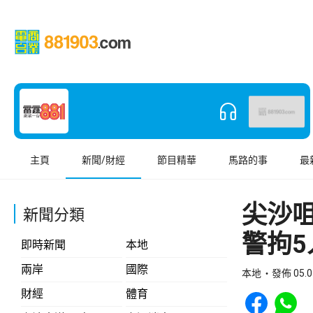
主頁
新聞/財經
節目精華
馬路的事
最
尖沙
新聞分類
警拘5
即時新聞
本地
兩岸
國際
本地
發佈 05.0
Share to Face
Share t
財經
體育