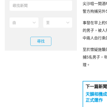
尖沙咀一間酒
警方拘捕另外
事發在早上約
的男子，被人
中兩人自行乘
尋找
至於懷疑施襲
捕5名男子，
理。
下一篇新聞
天韻相機成
正式運作