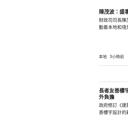
罪得益。 案件涉及近月活躍於西九龍區的黑社
會集團。警方
陳茂波：盛
及新界等地，
財政司司長陳
為清洗犯罪得益
動着本地和境
聯動，近日啟
會」和「奧迪
超過12萬名觀
億元，有啟德
本地
3小時前
約兩成，不少
和免費泊車，各出
示，今年上半
130項盛事活動
長者友善樓
外負擔
政府修訂《建
善樓宇設計的
局長甯漢豪在
安置屋邨「樂