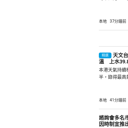
在大埔船灣淡
場後發現男子昏迷
一度錄到37
本地
37分鐘前
天文台
精選
溫 上水39
本港天氣持續
半，錄得最高氣
來最高氣溫，而
台1980年
錄得的最高紀錄。 天文台指，強
本地
41分鐘前
豚」的外圍下
和極端酷熱的
諮詢會多名
度或以上。預
因時制宜推
熱，部分地區