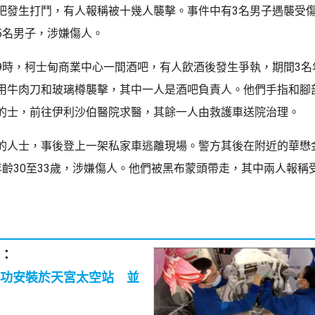
吧發生打鬥，有人報稱被十幾人襲擊。事件中有3名男子遇襲受
5名男子，涉嫌傷人。
9時，柯士甸商業中心一間酒吧，有人飲酒後發生爭執，期間3名年
用牛肉刀和玻璃樽襲擊，其中一人是酒吧負責人。他們手指和腳
的士，前往伊利沙伯醫院求醫，其餘一人由救護車送院治理。
的人士，事後登上一架私家車逃離現場。警方其後在附近的華懋
年齡30至33歲，涉嫌傷人。他們被黑布蒙頭帶走，其中兩人報稱
：
功安裝於天宮太空站 並