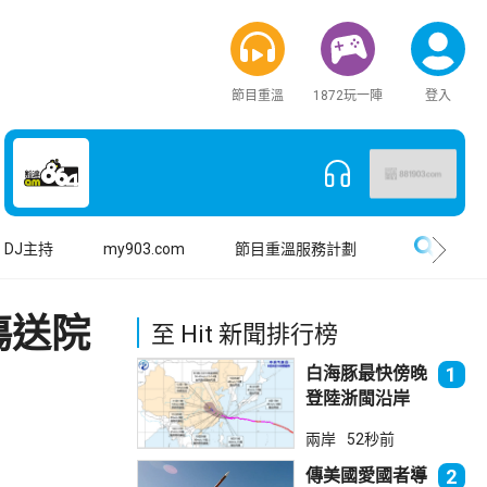
節目重溫
1872玩一陣
登入
搜尋
DJ主持
my903.com
節目重溫服務計劃
傷送院
至 Hit 新聞排行榜
白海豚最快傍晚
1
登陸浙閩沿岸
上海落暴雨
兩岸
52秒前
傳美國愛國者導
2