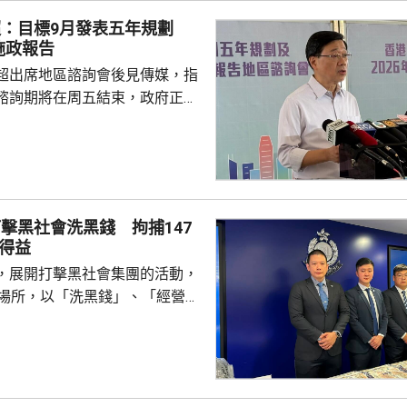
辦的商務研討會暨交流午宴，並
超：目標9月發表五年規劃
及與當地商會和相關機構交
施政報告
超出席地區諮詢會後見傳媒，指
諮詢期將在周五結束，政府正馬
分析意見，目標在9月發表五年
又指，將先發布五年規劃，希望
時間距離五年規劃越短越好，盡
規劃方向。 李家超指，五
報告公眾諮詢期間，已舉行90多
擊黑社會洗黑錢 拘捕147
集到的意見當中，有1.3萬份與
得益
，8500份與施政報告有關。他
，展開打擊黑社會集團的活動，
不少意見反映市民...
法場所，以「洗黑錢」、「經營非
經營毒窟」等罪名拘捕147人，
及骨幹成員等，年齡介乎19至72
三合會背景。涉案犯罪集團在去
利用傀儡戶口清洗超過6億元犯