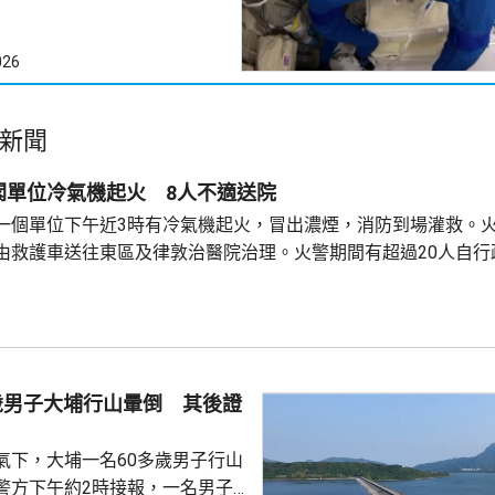
026
新聞
閣單位冷氣機起火 8人不適送院
一個單位下午近3時有冷氣機起火，冒出濃煙，消防到場灌救。火
由救護車送往東區及律敦治醫院治理。火警期間有超過20人自行
歲男子大埔行山暈倒 其後證
氣下，大埔一名60多歲男子行山
警方下午約2時接報，一名男子