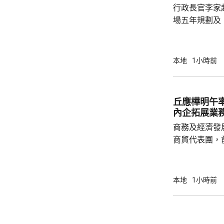
行政長官李家
持續。
場五年規劃及
司司長陳國基
主要官員都有出席。 李家超表
訂五年規劃，
本地
1小時前
五年規劃及施
展及民生更好，多聽意
題，指近年文
丘應樺明午
年人感覺工程
內企拓展業
民指，在與大灣
商務及經濟發
商貿代表團，
今次是商經局
劃的其中一個
了解海外市場
本地
1小時前
地企業、香港
廣署署長劉凱
會參與，將出