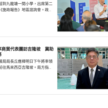
超到九龍塘一間小學，出席第二
《施政報告》地區諮詢會。政務
、財政司司長陳茂波，以及多名
示，香港首次制
因此諮詢會有特別意義，希望就
政報告如何令香港整體施政、發
見。 有市民提出青年問
憑試狀元大多選讀醫科，反映青
率商貿代表團訪吉隆坡 冀助
及科學專業就業有局限。亦有市
務
區融合下，即使尖子...
展局局長丘應樺明日下午將率領
前往馬來西亞吉隆坡。局方指，
局長督導、內地企業出海專班籌
外訪團，讓有意出海的內地企業
情況和需要，代表團成員包括內
商會和其他組織的代表，投資推
旋和「一帶一路」專員何力治亦
席貿發局舉辦的推廣活動，以及