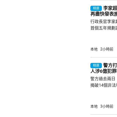
投資推廣署舉
李家
參觀企業，以
精選
再盡快發表
流。...
行政長官李家
首個五年規劃
不停蹄整理及
規劃。李家超
施政報告發表
本地
2小時前
早交代如何落實五年
年規劃及施政
警方打
精選
場諮詢會，收
人涉6億犯罪
五年規劃有關
警方過去兩日
指，諮詢期間，
搗破14個非
法賭檔」及「
包括集團主腦
歲，部分人有
本地
3小時前
年一月至今，