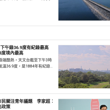
水湖郊遊徑行山時暈倒，人員到
，其後證實死亡。 大埔下午
度的高溫。
下午錄36.9度有紀錄最高
.8度境內最高
極端酷熱，天文台截至下午3時
溫36.9度，是1884年有紀錄以
上水錄得最高39.8度，是天文
代設置自動氣象站以來，在香港境內
颱風「白海
沉氣流，正為廣東帶來普遍晴朗
天氣，本港下午多處氣溫升至37
市民關注青年議題 李家超︰
料未來一兩日本港持續極端酷
出政策
37度或以上，本周中期高溫天氣