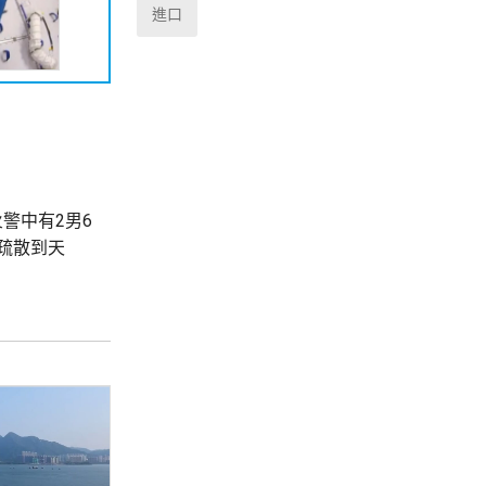
進口
警中有2男6
疏散到天