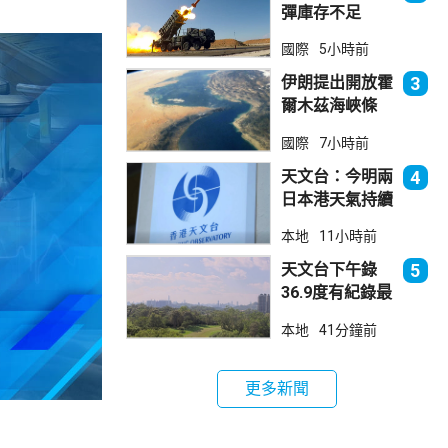
彈庫存不足
1700枚 副防
國際
5小時前
長促加快生產武
器
伊朗提出開放霍
3
爾木茲海峽條
件 包括撤軍及
國際
7小時前
賠償等
天文台：今明兩
4
日本港天氣持續
極端酷熱
本地
11小時前
天文台下午錄
5
36.9度有紀錄最
高溫 上水39.8
本地
41分鐘前
度境內最高
更多新聞