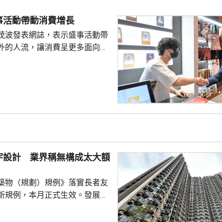
形容集團分工精細，成員在九龍
事活動帶動消費增長
經營賭檔及毒窟，亦涉及販毒，
茂波發表網誌，表示盛事活動帶
，集團會...
外的人流，讓消費呈更多面向的
德體育園舉行的「香港足球盛
夏季巡迴賽」，三場球賽共吸引
眾入場，門票收入預計超過1.8
附近的食肆指期間的生意增長了
商戶也推出票尾優惠、餐飲折扣
奇謀拓展商機。 陳茂波表
年，約有175萬旅客參與超過
，為香港帶來約58億...
宇設計 業界稱無構成太大額
築物（規劃）規例》落實長者友
新規例，本月正式生效。發展局
網誌表示，房協位於粉嶺的專用
嶺都匯」率先應用有關設計，例