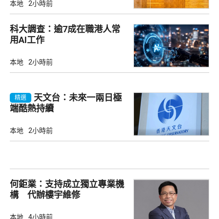
本地
2小時前
科大調查：逾7成在職港人常
用AI工作
本地
2小時前
天文台：未來一兩日極
精選
端酷熱持續
本地
2小時前
何鉅業：支持成立獨立專業機
構 代辦樓宇維修
本地
4小時前