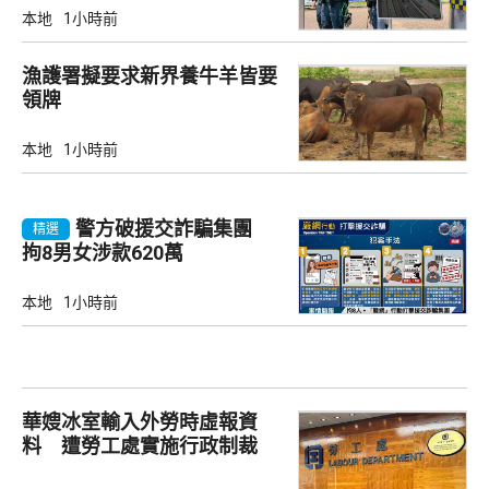
本地
1小時前
漁護署擬要求新界養牛羊皆要
領牌
本地
1小時前
警方破援交詐騙集團
精選
拘8男女涉款620萬
本地
1小時前
華嫂冰室輸入外勞時虛報資
料 遭勞工處實施行政制裁