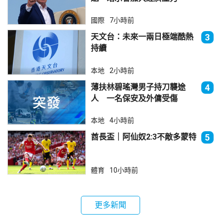
國際
7小時前
天文台：未來一兩日極端酷熱
3
持續
本地
2小時前
薄扶林碧瑤灣男子持刀襲途
4
人 一名保安及外傭受傷
本地
4小時前
酋長盃｜阿仙奴2:3不敵多蒙特
5
體育
10小時前
更多新聞