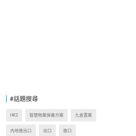
#話題搜尋
HK2
智慧物業保養方案
九倉置業
內地進出口
出口
進口