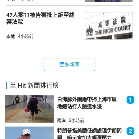
47人案11被告獲批上訴至終
審法院
本地
4小時前
更多新聞
至 Hit 新聞排行榜
白海豚外圍雨帶掃上海市區
1
地鐵站行人隧道水浸
兩岸
3小時前
特朗普指美國低調處理伊朗問
2
題 暗示會加大經濟壓力