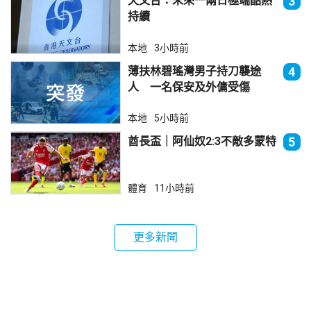
天文台：未來一兩日極端酷熱
3
持續
本地
3小時前
薄扶林碧瑤灣男子持刀襲途
4
人 一名保安及外傭受傷
本地
5小時前
酋長盃｜阿仙奴2:3不敵多蒙特
5
體育
11小時前
更多新聞