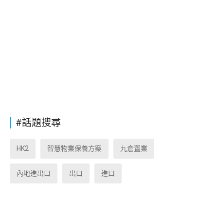
#話題搜尋
HK2
智慧物業保養方案
九倉置業
內地進出口
出口
進口