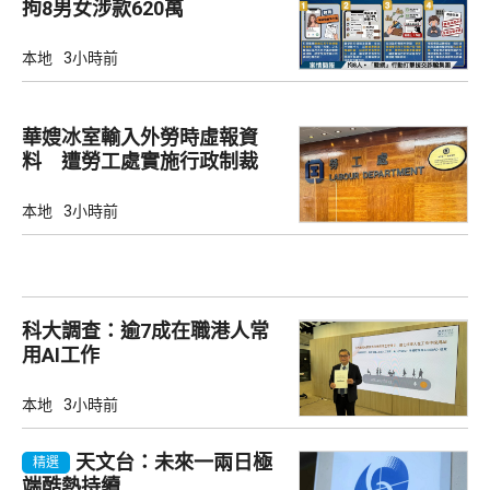
拘8男女涉款620萬
本地
3小時前
華嫂冰室輸入外勞時虛報資
料 遭勞工處實施行政制裁
本地
3小時前
科大調查：逾7成在職港人常
用AI工作
本地
3小時前
天文台：未來一兩日極
精選
端酷熱持續