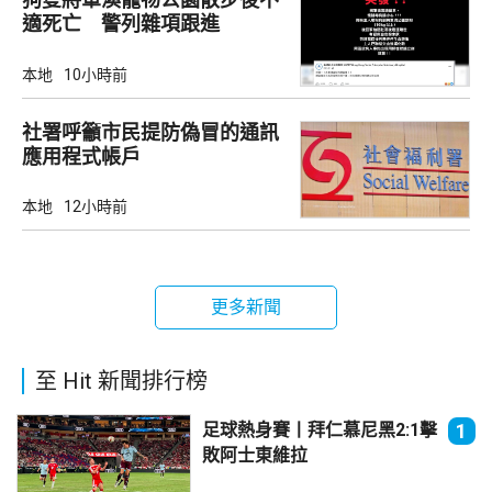
適死亡 警列雜項跟進
本地
10小時前
社署呼籲市民提防偽冒的通訊
應用程式帳戶
本地
12小時前
更多新聞
至 Hit 新聞排行榜
足球熱身賽丨拜仁慕尼黑2:1擊
1
敗阿士東維拉