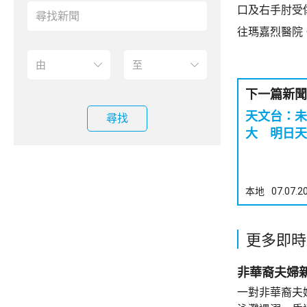
口及右手肘受
往瑪嘉烈醫院
下一篇新聞
天文台：未
尋找
大 明日天
本地
07.07.2
更多即時
非華裔夫婦
一對非華裔夫