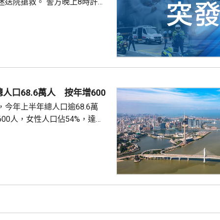
救。 警方晚上8時許接
兩名年齡20及23歲的事主，分別
救起，昏迷送往屯門醫院。
人口68.6萬人 按年增600
今年上半年總人口逾68.6萬
00人，女性人口佔54%，達
新生嬰兒有1340名，男嬰佔逾
數1329人，首3位死因分別是腫
和呼吸系統疾病。 人口流動
從內地持單程證的新來澳人士有
年少150人；新批給准許居留人士
少逾420人。