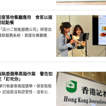
首度落地餐廳應用 食客以兩
對話點餐
「店小二智能服務公司」研發出
) 餐飲服務系統，首度在餐廳應
點餐的二維碼後，會出現與AI語
的介面，可選擇以廣東話、普通
，食客根據AI指示點餐，亦可讓
、解答疑難，及介紹食物故事和品
表示，以往點餐前會在網上搜尋
協執委選舉黑箱作業 警告如
為耗時，而AI能因應需求快速推
定「釘死你」
又指自己不...
舉行執委會換屆選舉。保安局局
，記協是沒有認受性、沒有公信
報今次參選的全部是外媒、自由
者，批評一個主流傳媒的人都沒