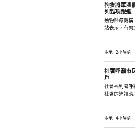
狗隻將軍澳
列雜項跟進
動物醫療機構
站表示，有狗
道的寵物公園
適，狗主將狗
亡，狗主事後聯
本地
2小時前
示，經初步調
件交由將軍澳
社署呼籲市
捕。
戶
社會福利署呼
社署的通訊應
提供個人資料。 偽冒程式帳戶訛稱代表
務中心，企圖
內的不明連結
本地
4小時前
強調與有關程
交警方跟進。