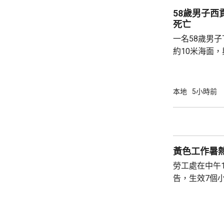
58歲男子
死亡
一名58歲男
約10米海面
家救起，送到
軍澳醫院搶救
確定。
本地
5小時前
黃色工作暑
勞工處在中午
告，生效7個