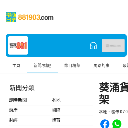
主頁
新聞/財經
節目精華
馬路的事
最
葵涌
新聞分類
架
即時新聞
本地
兩岸
國際
本地
發佈 07.0
Share to Face
Share t
財經
體育