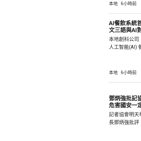
本地
6小時前
AI餐飲系統
文三語與AI
本地創科公司
人工智能(AI
用。食客掃描
音或文字對話
話或英文對話
本地
6小時前
AI推薦菜式
牌文化等。 率先試行的是機場一間餐廳，有內
地旅客體驗後
鄧炳強批記
招牌菜式，較
危害國安一
薦適合的菜式；
記者協會明天
長鄧炳強批評
力的團體，據
媒體和網媒記