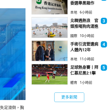
委選舉黑箱作
業 警告如危害
本地
6小時前
國安一定「釘死
你」
北韓遇熱浪 官
3
媒推喝狗肉湯進
補
國際
10小時前
手術引流管遺病
4
人體內12年
女醫生石岳容專
本地
11小時前
業失當除牌1個
月
足球熱身賽丨拜
5
仁慕尼黑2:1擊
敗阿士東維拉
體育
1小時前
更多新聞
雨失足滑倒，胸