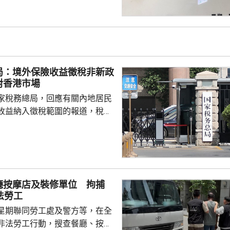
上做香港記者協會；又指記協沒
字，是黑箱作業。 鄧炳強指
，在黑暴期間為暴徒護航，在黎
偏頗，誤導公眾，宣稱黎智英因
由而身陷囹圄。他又批評有團體
局：境外保險收益徵稅非新政
，從事與職工會無關的行...
對香港市場
家稅務總局，回應有關內地居民
收益納入徵稅範圍的報道，稅務
負責人指，按照中國個人所得稅
中國稅收居民需就全球所得，履
境外保險收益也屬於應納稅所得
新政策，更不是專門針對香港保
 負責人指，居民個人
廳按摩店及裝修單位 拘捕
包括保險收益在內，應依法繳納
法勞工
是國際通行做法，亦是中國個人
星期聯同勞工處及警方等，在全
來，一直堅持的基本原則...
非法勞工行動，搜查餐廳、按摩