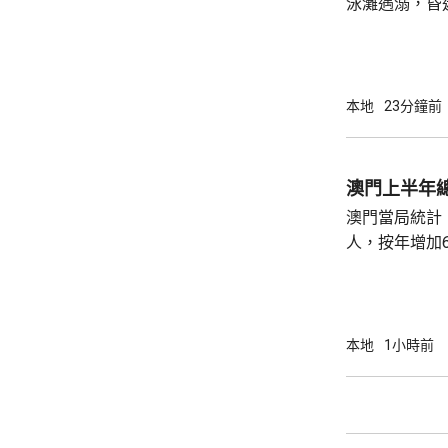
泳灘遇溺，昏迷送院搶
報有人遇溺。
由途人及消防
本地
23分鐘前
澳門上半年總
澳門當局統計，
人，按年增加6
37.1萬人。
52%；死亡人
瘤、循環系統疾病
方面，上半年
本地
1小時前
1466人，按
471人，按年