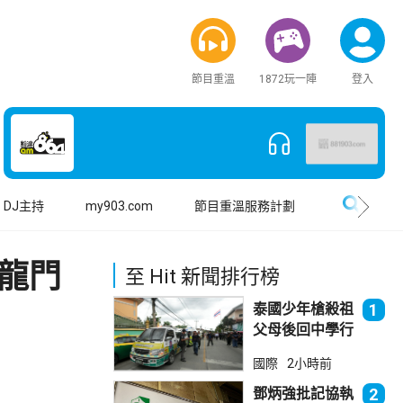
節目重溫
1872玩一陣
登入
搜尋
DJ主持
my903.com
節目重溫服務計劃
龍門
至 Hit 新聞排行榜
泰國少年槍殺祖
1
父母後回中學行
兇 累計最少8
國際
2小時前
死23傷
鄧炳強批記協執
2