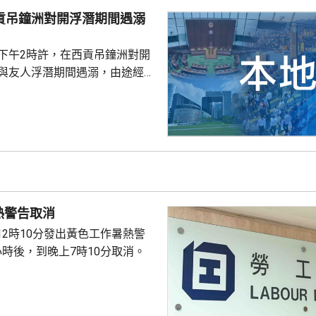
西貢吊鐘洲對開浮潛期間遇溺
子下午2時許，在西貢吊鐘洲對開
，與友人浮潛期間遇溺，由途經船
西貢水警基地，再由救護車送將
，其後證實死亡，死因有待驗屍
熱警告取消
12時10分發出黃色工作暑熱警
小時後，到晚上7時10分取消。