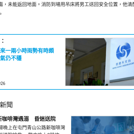
傷，未能返回地面。消防到場用吊床將男工送回安全位置，他清
。
：
來一兩小時雨勢有時頗
氣仍不穩
026
新聞
新咖啡灣遇溺 昏迷送院
婦晚上在屯門青山公路新咖啡灣