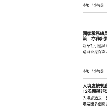
有，難以稱得
本地
6小時前
有公布參選人的名
記協劣績斑斑
智英案中立場
為捍衛新聞自
國家稅務總
濫用職工會名義
策 亦非針
新華社引述國
購買香港保險
總局相關司局
法相關規定，
行納稅義務，
本地
6小時前
的範疇，並非
險市場，無需過度解讀。
入境處搜餐
從境外取得，
12名懷疑非
個人所得稅，
入境處過去一
所得稅法實施以
港展開多個反