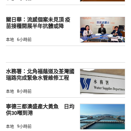
關日華：流感個案未見頂 疫
苗接種開展半年抗體或降
本地
6小時前
水務署：北角福蔭道及荃灣國
瑞路完成緊急水管維修工程
本地
8小時前
寧德三都澳盛產大黃魚 日均
供30噸到港
本地
9小時前