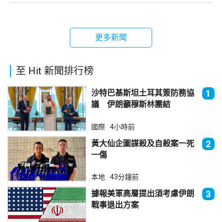
更多新聞
至 Hit 新聞排行榜
沙特巴基斯坦土耳其簽防務協
1
議 伊朗籲穆斯林團結
國際
4小時前
黃大仙企圖謀殺及自殺案一死
2
一傷
本地
43分鐘前
據報美軍高層提出須考慮伊朗
3
戰事退出方案