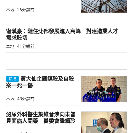
本地
26分鐘前
甯漢豪：隨住北都發展進入高峰 對建造業人才
需求殷切
本地
41分鐘前
黃大仙企圖謀殺及自殺
精選
案一死一傷
本地
43分鐘前
泌尿外科醫生葉維晉涉向未曾
見面病人開藥 醫委會繼續聆
訊