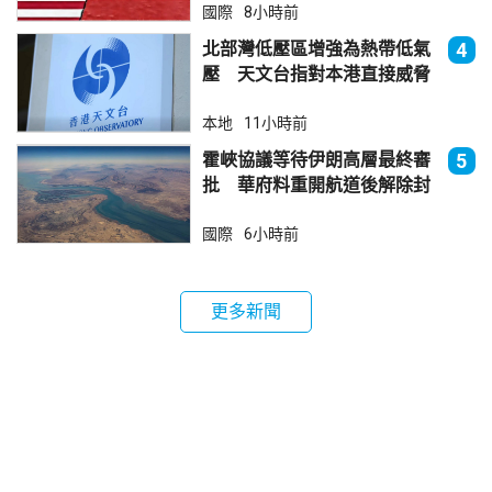
國際
8小時前
北部灣低壓區增強為熱帶低氣
4
壓 天文台指對本港直接威脅
不大
本地
11小時前
霍峽協議等待伊朗高層最終審
5
批 華府料重開航道後解除封
鎖
國際
6小時前
更多新聞