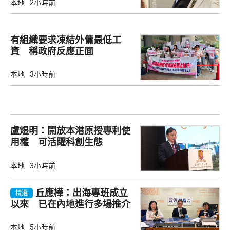
本地
2小時前
有組織要求凍結外傭最低工
資 稱政府反應正面
本地
3小時前
盧煜明：開放本港原授專利使
用權 可活躍科創生態
本地
3小時前
丘應樺：出海專班成立
精選
以來 已在內地進行多場推介
會
本地
5小時前