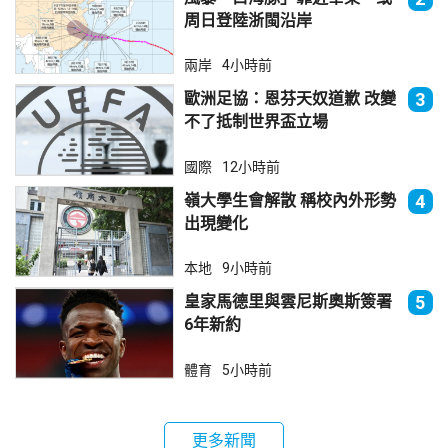
周日登陸浙閩沿岸
兩岸
4小時前
歐洲足協：恩芬天奴道歉 改變
3
不了抵制世界盃立場
國際
12小時前
嶺大學生會解散 稱校內外形勢
4
出現變化
本地
9小時前
皇家馬德里與雲尼斯奧斯簽署
5
6年新約
體育
5小時前
更多新聞