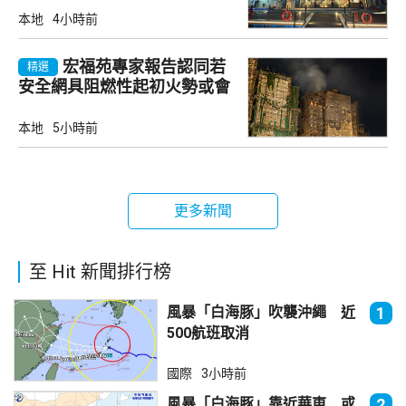
本地
4小時前
宏福苑專家報告認同若
精選
安全網具阻燃性起初火勢或會
自行熄滅
本地
5小時前
更多新聞
至 Hit 新聞排行榜
風暴「白海豚」吹襲沖繩 近
1
500航班取消
國際
3小時前
風暴「白海豚」靠近華東 或
2