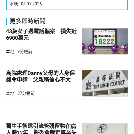
本地
08.07.2026
更多即時新聞
43歲女子遇電話騙案 損失近
6900萬元
本地
9分鐘前
高院處理Danny父母的人身保
護令申請 父親稱信心不大
本地
37分鐘前
醫生手術遺引流管殘留物在病
人體12年 醫委會裁定專業失