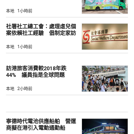
本地
1小時前
社署社工總工會：處理虐兒個
案依賴社工經驗 倡制定家訪
檢查清單
本地
1小時前
訪港旅客消費較2018年跌
44% 議員指是全球問題
本地
2小時前
寧德時代電池供應船舶 營運
商擬在港引入電動通勤船