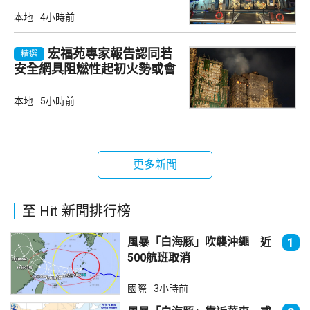
本地
4小時前
宏福苑專家報告認同若
精選
安全網具阻燃性起初火勢或會
自行熄滅
本地
5小時前
更多新聞
至 Hit 新聞排行榜
風暴「白海豚」吹襲沖繩 近
1
500航班取消
國際
3小時前