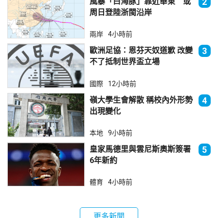
風暴「白海豚」靠近華東 或
2
周日登陸浙閩沿岸
兩岸
4小時前
歐洲足協：恩芬天奴道歉 改變
3
不了抵制世界盃立場
國際
12小時前
嶺大學生會解散 稱校內外形勢
4
出現變化
本地
9小時前
皇家馬德里與雲尼斯奧斯簽署
5
6年新約
體育
4小時前
更多新聞