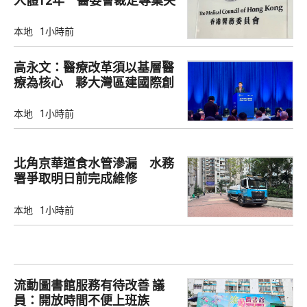
人體12年 醫委會裁定專業失
當
本地
1小時前
高永文：醫療改革須以基層醫
療為核心 夥大灣區建國際創
新樞紐
本地
1小時前
北角京華道食水管滲漏 水務
署爭取明日前完成維修
本地
1小時前
流動圖書館服務有待改善 議
員：開放時間不便上班族