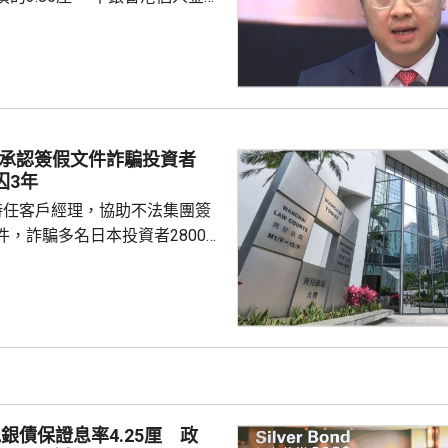
周國昌表示，地緣政治局勢持
、企業盈利及通脹形勢不穩定，
市波動，令風險較低及收益穩定
引力。現時市場定期存款利率普
息率4.25厘的水平合理且吸
年銀色債券的認購反應熱烈，每
理承認簽假文件詐騙投資者
人參與，預料今次認購人數會更
囚3年
慮購買20...
時任客戶經理，協助不法集團簽
件，詐騙多名日本投資者2800萬
串謀詐騙罪，今日在區域法院分
被告
同案另外兩名被告，在2015至
，串謀4名外籍人士，藉用虛假資
司退款承兌票據，詐騙多名日本
投資逾4億日圓。 法官李慶
被告早有預謀犯案，嚴重違反誠
銀債保證息率4.25厘 政
銀...