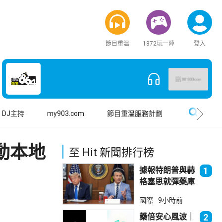
節目重溫
1872玩一陣
登入
搜尋
DJ主持
my903.com
節目重溫服務計劃
動本地
至 Hit 新聞排行榜
據報特朗普與赫
1
格塞思就彈藥庫
存問題爭執
國際
9小時前
藥倍安心風波｜
2