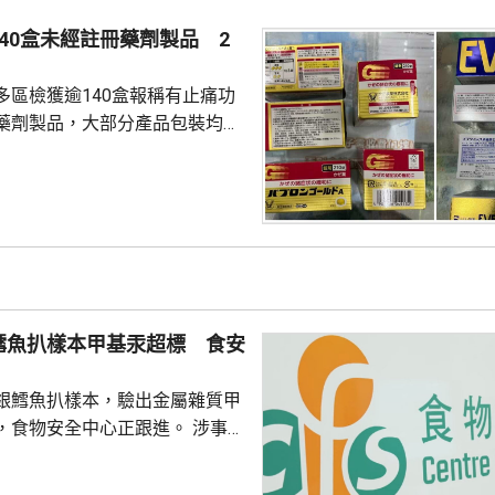
屋邨、4個私人屋苑、2個商場和1
40盒未經註冊藥劑製品 2
有積水或積水容器，分別向有關
張...
多區檢獲逾140盒報稱有止痛功
藥劑製品，大部分產品包裝均以
名男子涉嫌違反《藥劑業及毒藥
獲這批報稱有止痛功效的未經註
產品沒有附印香港藥劑製品註冊
含有「布洛芬」和「二氫可待
，2名分別36和40歲男子涉嫌
註冊藥劑製品和第1部毒藥等被
鱈魚扒樣本甲基汞超標 食安
署將在證據充分時向...
銀鱈魚扒樣本，驗出金屬雜質甲
食物安全中心正跟進。 涉事產
aska Black Cod Steak」、產自
350克，食用期限今年9月20