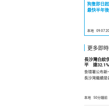
狗隻即日起
最快半年後
本地
09.07.2
更多即時
長沙灣白紋
平 達32.1
食環署公布新
長沙灣繼續是各
公布的上一批
第二次高於2
布廣泛；其餘
本地
50分鐘前
18.4%、上環及西營
西區、觀塘、