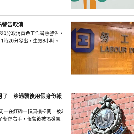
恆常食物監測計劃，從一個網上
檢測，發現甲基汞含量為每公斤
超出法例標準的每公斤含0.5毫
熱警告取消
事商戶將受影響批次產品停售和
時20分取消黃色工作暑熱警告，
正按中心指示回收，正追查...
1時20分發出，生效8小時。
歲男子 涉遇襲後用假身份報
子周一在紅磡一幢唐樓梯間，被3
子斬傷右手，報警後被揭發冒用
，又在附近一個唐樓單位內藏有
大麻花，估計市值約2300萬元。