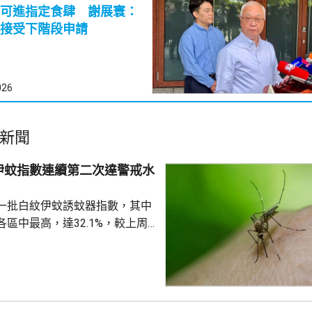
可進指定食肆 謝展寰：
接受下階段申請
026
新聞
伊蚊指數連續第二次達警戒水
%
一批白紋伊蚊誘蚊器指數，其中
區中最高，達32.1%，較上周
指數高1.2個百分點，亦是連續
0%的警戒水平，代表白紋伊蚊分
都低於20%，藍田及秀茂坪
盤16.1%。 署方又就在中
深水埗、北區和葵青發現3個公