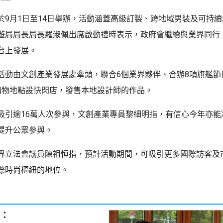
於9月1日至14日舉辦，活動涵蓋高級訂製、跨地域男裝及可持
遊局局長局長羅淑佩出席啟動禮時表示，政府會繼續與業界同行
台上發展。
活動由文創產業發展處牽頭，聯合6個業界夥伴、合辦8項旗艦節
購物地點設快閃店，發售本地設計師的作品。
吸引逾16萬人次參與，文創產業專員黎細明指，有信心今年亦能
提升公眾參與。
界立法會議員陳祖恒指，預計活動期間，可吸引更多國際訪客及
際時尚樞紐的地位。
：