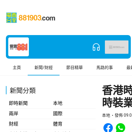
主頁
新聞/財經
節目精華
馬路的事
最
香港時
新聞分類
時裝
即時新聞
本地
兩岸
國際
本地
發佈 09.0
Share to Face
Share t
財經
體育