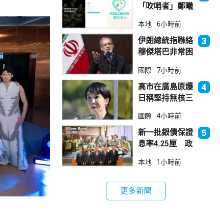
「吹哨者」鄭曦
琳獲警方無條件
本地
6小時前
釋放
伊朗總統指聯絡
3
穆傑塔巴非常困
難 斥有人試圖
國際
7小時前
製造分裂
高市在廣島原爆
4
日稱堅持無核三
原則 分析指僅
國際
4小時前
止步說明現狀
新一批銀債保證
5
息率4.25厘 政
府：參考市況具
本地
1小時前
吸引力
更多新聞