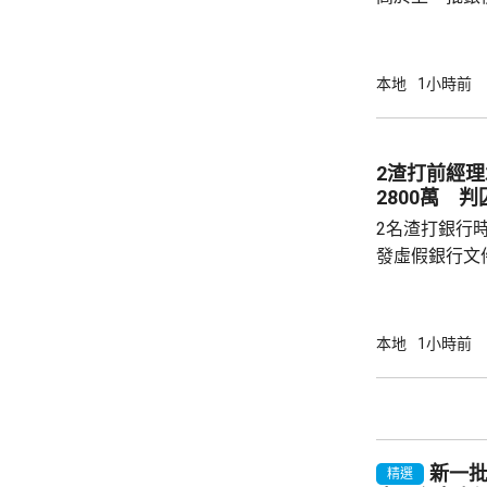
產品部總經理
續，經濟數據
帶動股市和債
本地
1小時前
的銀債更有吸
遍約3厘，保證
引。他指，近
2渣打前經
年超過30萬
2800萬 判
多，建議市民可考
2名渣打銀行
發虛假銀行文
元，承認4項
別被判囚3年。 38歲被告胡文浩、及39歲
陳德政，連同
本地
1小時前
2016年期間
金證明書及公
投資者向多間公司
年判刑時稱，
新一批
信，破壞投資者對
精選