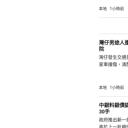
警方前日將他
本地
1小時前
項販毒罪，今日
亦就有關襲擊
名22歲男子
人被捕。
灣仔男途人
院
灣仔發生交通
家車撞傷，清醒送院。 事發
者在灣仔活道
入車底，救援
院治理。
本地
1小時前
中銀料銀債認購熱烈 建
30手
政府推出新一批
高於上一批銀債的3.85