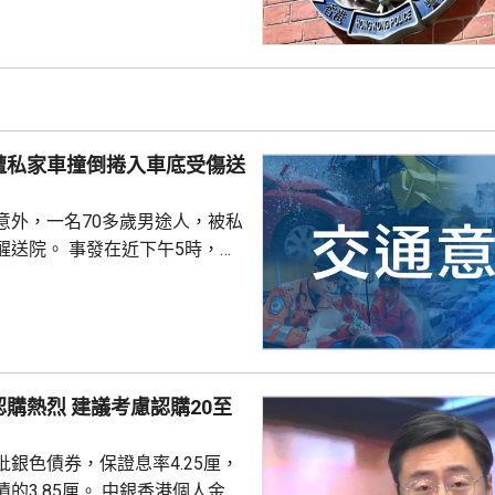
拘捕，暫控1項誤導警務人員和1
在九龍城裁判法院提堂。 警方
案，在秀茂坪以涉嫌傷人拘捕1
，他正被扣留調查。不排除有更多
遭私家車撞倒捲入車底受傷送
意外，一名70多歲男途人，被私
在近下午5時，傷
1號對開被一架私家車撞倒再捲
人員到場將他救出，送往東區醫
議考慮認購20至
銀色債券，保證息率4.25厘，
厘。 中銀香港個人金融