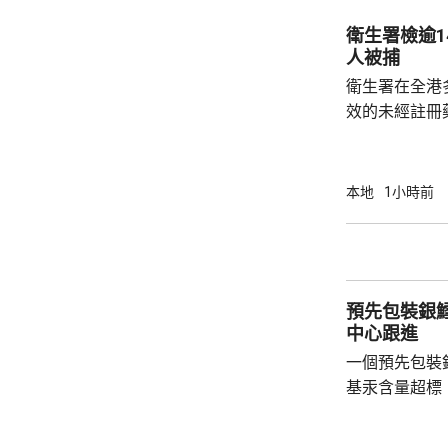
園、4個公共
衛生署檢逾1
個公共設施內
人被捕
負責人發出共14
衛生署在全港
效的未經註冊
日文標籤，2
條例》被捕。 人員今日到尖沙咀和旺角執法，
在3間店鋪檢
本地
1小時前
冊藥劑製品，
編號，懷疑是
因」的藥劑製品
非法管有未經
預先包裝銀
警方拘捕，衛生
中心跟進
一個預先包裝
基汞含量超標，
品名為「U.S. Al
美國，淨重每包