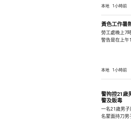
日。中心透過
本地
1小時前
商店抽取樣本
含0.8毫克，
黃色工作暑
克，已指令涉
勞工處晚上7
下架，進口商亦
警告是在上午1
本地
1小時前
警拘控21
警及販毒
一名21歲男
名蒙面持刀男
他人身份報警
116公斤懷疑