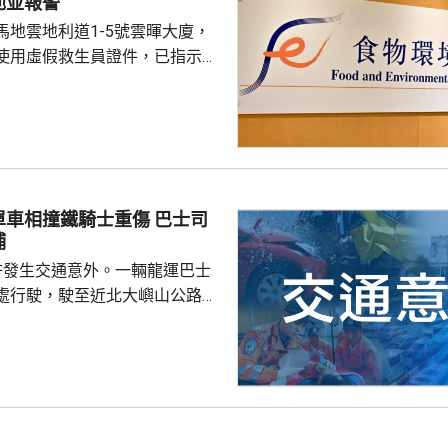
池並報警
燃物料。現場並發現兩個煙蒂。
馬地雲地利道1-5號雲暉大廈，
8人喪生，79人...
使用虛假救生員證件，已指示泳
亦已報警及通報物業管理業監管
到核實結果，發現一名昨日在屋
救生員，證件資料與總會紀錄不
池的當值救生員資格存疑，亦懷
供足夠合資格救生員，會考慮向
相撞鐵騎士重傷 巴士司
署表示，今年至頭
捕
00個持牌私人...
許發生交通意外。一輛龍運巴士
處行駛，駛至近北大嶼山公路出
線撞到一架電單車，電單車攝入
推行約20米。58歲電單車司機身
昏迷送往北大嶼山醫院治理。
機涉嫌「危險駕駛引致他人身體受
的是一輛開
E42巴士，已即時暫停涉事車長