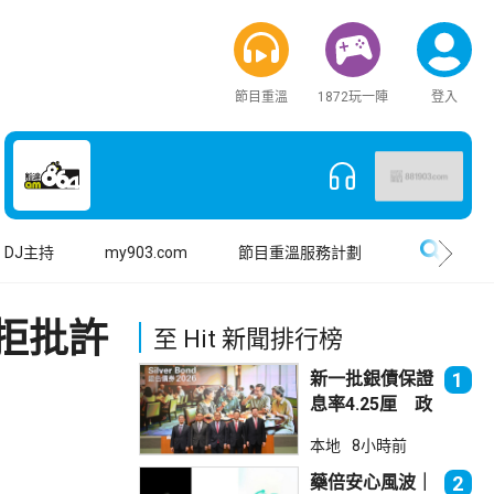
節目重溫
1872玩一陣
登入
搜尋
DJ主持
my903.com
節目重溫服務計劃
拒批許
至 Hit 新聞排行榜
新一批銀債保證
1
息率4.25厘 政
府：參考市況具
本地
8小時前
吸引力
藥倍安心風波｜
2