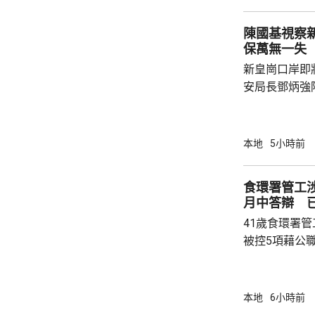
駕駛職務，派
陳國基視察
方調查事故原
保萬無一失
新皇崗口岸即
安局長鄧炳強
岸區視察，並
度與人員部署。 陳國基表示，由保安局
跨部門工作小
本地
5小時前
交通路線試行
試。將借鑑啟
食環署管工
蓋約20個類別
月中答辯 
測試，循序漸
41歲食環署
後即時跟進問題
被控5項藉公
裁判法院提堂
保釋，今個月27
銳，案發時為
本地
6小時前
轄下專責執法