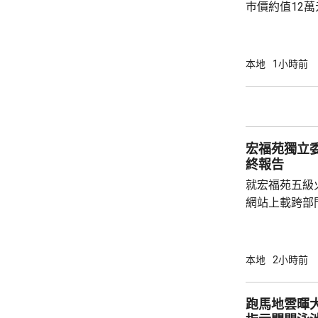
巿價約值12
有液態依托咪
行動中拘捕1
營毒窟及販運
本地
1小時前
介乎26至7
捕。
宏福苑獨立
終報告
就宏福苑五級
網站上載跨部
根據現有證據
室及105室
高達2米，包
本地
2小時前
膠板等。在未
部門調查專組
跑馬地雲暉大廈
能是意外事故