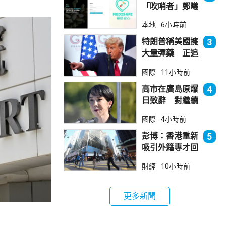
「吹哨者」鄭曦
琳踢保 警：仍
本地
6小時前
進行刑事調查
特朗普稱美國擁
3
大量彈藥 正追
捕叛國「洩密
國際
11小時前
者」
高市在廣島原爆
4
日致辭 對繼續
堅持無核三原則
國際
4小時前
含糊其辭
彭博：香港重新
5
吸引外籍專才回
流
財經
10小時前
更多新聞