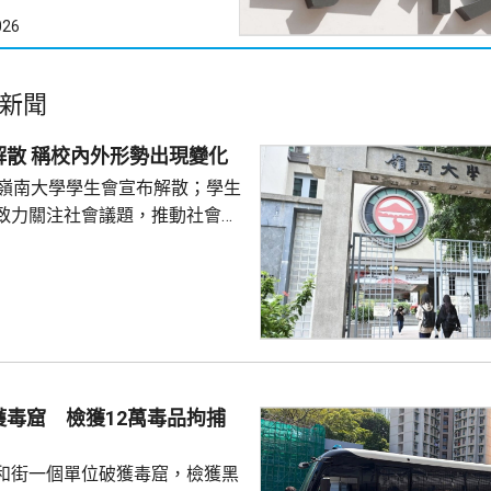
026
新聞
嶺大學生會解散 稱校內外形勢出現變化
的嶺南大學學生會宣布解散；學生
致力關注社會議題，推動社會進
園內外形勢都出現變化，在平衡
解散的艱難決定。 前嶺大學
長賴卓賢表示，校方去年起拒絕
導致學生會無法在校內提供服
迎新活動時，校內外多個場地均
放刊物時亦遭校方沒收，形容學
 對於近年多間院校學
獲毒窟 檢獲12萬毒品拘捕
他認為是學界以至...
和街一個單位破獲毒窟，檢獲黑