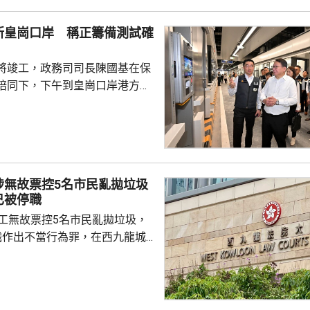
員到醫院慰問傷者，並會配合警
新皇崗口岸 稱正籌備測試確
因。
將竣工，政務司司長陳國基在保
陪同下，下午到皇崗口岸港方口
聽取跨部門小組匯報最新測試進
統籌的
組，正籌備綜合營運測試、公共
，以及全方位應急演練和壓力測
德體育園開幕前的經驗，進行涵
涉無故票控5名市民亂拋垃圾
、超過100個不同規模的演練和
已被停職
進提升口岸負荷，並在每次測試
管工無故票控5名市民亂拋垃圾，
，又要求小組必須以...
職作出不當行為罪，在西九龍城
。被告暫時毋須答辯，以1萬元
日到區域法院答辯。 被告羅
食環署深水埗區環境衞生辦事處
小隊的管工。控罪指，他涉嫌於