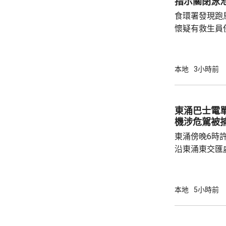
指示關閉泳
起火地點的可
食環署發現跑
今場火災造成16
懷疑有救生員
池立即關閉，
局。 食環署昨向香港拯溺總會核實一批救生員
資料，今日收
本地
3小時前
苑泳池當值的
符。考慮到泳
疑未按法例提
東涌巴士電單車
泳池持牌人提出檢控。 食環
機涉危駕被
上月底，對逾14
東涌傍晚6時
沿東涌東交匯
口時，懷疑切
巴士車頭，遭
體多處受傷，
本地
5小時前
60歲巴士司
嚴重傷害」被捕。 龍運表示，涉事
往沙田的路線