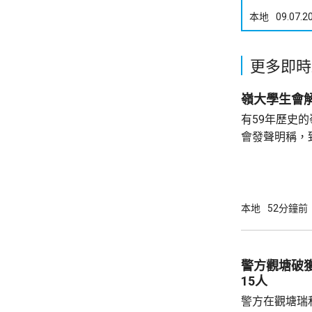
本地
09.07.2
更多即時
有59年歷史
會發聲明稱，
步；惟近年校
各種因素下，作出
生會外務副會
承認學生會，
本地
52分鐘前
務，舉例舉辦
拒絕租借，發
生會完全失去運作空間。
警方觀塘破
生會相繼解散，
15人
警方在觀塘瑞