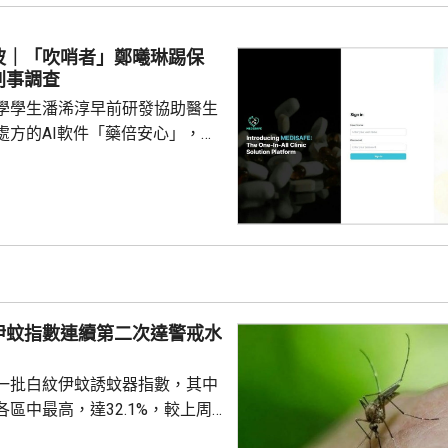
24年期間，無故票控5人再次亂拋垃
妥善送達，部分人被票控時甚至
波｜「吹哨者」鄭曦琳踢保
們被追討罰款、遭通緝和拘捕。
刑事調查
停職 ...
學學生潘浠淳早前研發協助醫生
處方的AI軟件「藥倍安心」，去
美國公司代為開發。揭發事件的
琳今年2月，涉嫌未獲當事人同
資料並造成指明傷害，被警方拘
候查。鄭曦琳今日在社交平台證
完成踢保程序，獲無條件釋放。
時指，被捕女子今日更新保釋手
續保釋候查，又說案件的刑事調
伊蚊指數連續第二次達警戒水
被捕人拒絕保釋候查，...
%
一批白紋伊蚊誘蚊器指數，其中
區中最高，達32.1%，較上周
指數高1.2個百分點，亦是連續