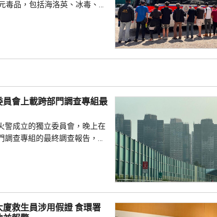
萬元毒品，包括海洛英、冰毒、含
酯的煙彈，以及一批吸毒工具。
5人。其中一名43歲女子，涉嫌經
危險藥物，另外13男1女，年齡
5歲，涉嫌服食或注射危險藥物被
委員會上載跨部門調查專組最
火警成立的獨立委員會，晚上在
門調查專組的最終調查報告，指
，推斷起火地點位於宏昌閣104
外的平台。有關地點堆積的殘留物
括安全網，以及遮蓋窗戶的發泡
發現其他起火源頭的情況下，跨
得出結論，認為今次火災極有可
救生員涉用假證 食環署
，起因很可能是點燃的煙蒂燒著