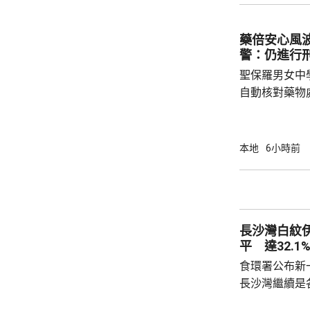
2023至20
圾，告票未有
藥倍安心風
不在港，令他
警：仍進行
食環署：涉事管工
聖保羅男女中
自動核對藥物
年被質疑是由
城大學生鄭曦
意下披露個人
本地
6小時前
捕並獲准保釋
實，已向警方
警方回覆查詢
續時，拒絕繼
長沙灣白紋
查仍在進行中，
平 達32.1
食環署公布新
長沙灣繼續是各
公布的上一批