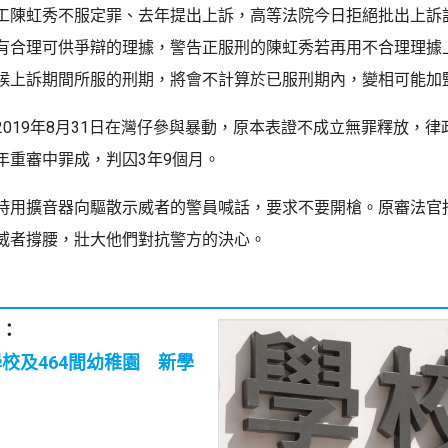
工陳虹秀不服定罪、去年提出上訴，高等法院今日拒絕批出上訴
有合理可供爭辯的理據，警告正服刑的陳虹秀若再用不合理理據
候上訴期間所服的刑期，將會不計算於已服刑期內，變相可能加
2019年8月31日在灣仔參與暴動，原本表證不成立無罪釋放，律
年重審中罪成，判囚3年9個月。
時用擴音器向驅散示威者的警員喊話，要求不要開槍。原審法官
威者撐腰，壯大他們對抗警方的決心。
：
學校及464間幼稚園 新學