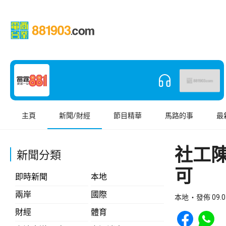
主頁
新聞/財經
節目精華
馬路的事
最
社工
新聞分類
可
即時新聞
本地
兩岸
國際
本地
發佈 09.0
Share to Face
Share t
財經
體育