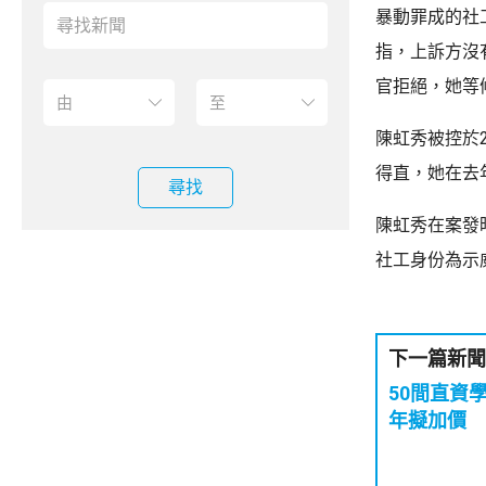
暴動罪成的社
指，上訴方沒
官拒絕，她等
陳虹秀被控於
得直，她在去
尋找
陳虹秀在案發
社工身份為示
下一篇新聞
50間直資
年擬加價