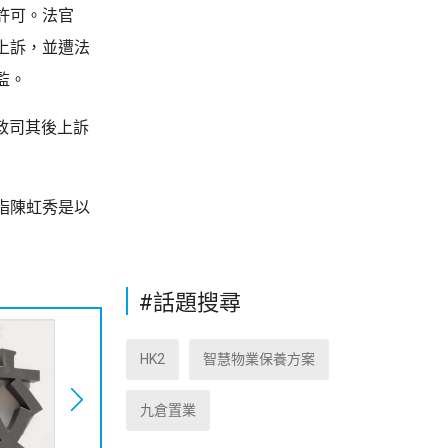
許可。法官
上訴，並遭法
監。
政司其後上訴
指陳虹秀是以
#話題搜尋
HK2
智慧物業保養方案
九倉置業