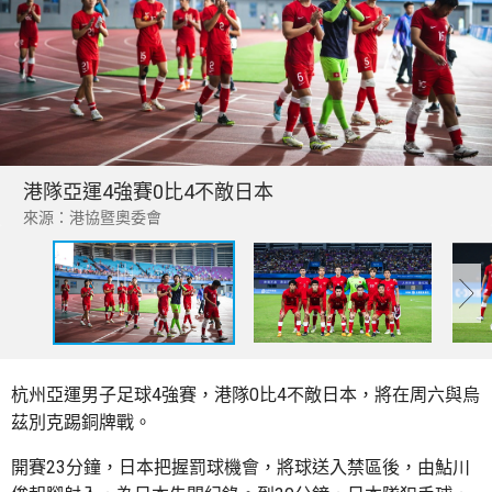
港隊亞運4強賽0比4不敵日本
來源：港協暨奧委會
杭州亞運男子足球4強賽，港隊0比4不敵日本，將在周六與烏
茲別克踢銅牌戰。
開賽23分鐘，日本把握罰球機會，將球送入禁區後，由鮎川