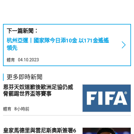
下一篇新聞：
杭州亞運丨國家隊今日添10金 以171金遙遙
領先
體育
04.10.2023
更多即時新聞
恩芬天奴道歉後歐洲足協仍威
脅罷踢世界盃等賽事
體育
8小時前
皇家馬德里與雲尼斯奧斯簽署6