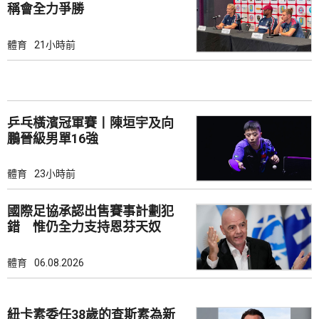
稱會全力爭勝
體育
21小時前
乒乓橫濱冠軍賽丨陳垣宇及向
鵬晉級男單16強
體育
23小時前
國際足協承認出售賽事計劃犯
錯 惟仍全力支持恩芬天奴
體育
06.08.2026
紐卡素委任38歲的查斯素為新