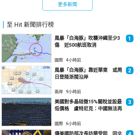
更多新聞
至 Hit 新聞排行榜
風暴「白海豚」吹襲沖繩至少3
1
傷 近500航班取消
國際
4小時前
風暴「白海豚」靠近華東 或周
2
日登陸浙閩沿岸
兩岸
9小時前
美國對多晶硅徵15%關稅並設最
3
低價格 盧特尼克：中國無法再
傾銷
國際
6小時前
傳美國防部次長訪華受阻 因北
4