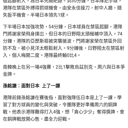
俊起腳射入，為日本先開紀錄。到30分鐘，日本隊犯手球，
港隊在禁區外搏得罰球機會，由安永佳操刀，射中人牆，錯
失扳平機會，半場日本領先1球。
下半場日本加強攻勢，54分鐘，日本球員在禁區起腳，港隊
門將謝家榮飛身撲岀，但日本的日野翔太頭槌補中頂入。74
分鐘，港隊的亞歷斯祖被突襲搶波，門將謝家榮在禁區外回
防不及，被小見洋太輕鬆射入。9分鐘後，日野翔太在禁區射
入，個人梅開二度。港隊最終輸0比4。
南韓晚上在另一場4強賽，2比1擊敗烏茲別克，周六與日本爭
金牌。
孫銘謙：面對日本 上了一課
港隊前鋒孫銘謙在賽後指，面對強隊伍日本是上了一課，學
習了對方球員的變化與突破，令團隊更好準備周六的銅牌
戰。他表示港隊難得打入4強，想「貪心少少」奪得獎牌，會
在銅牌戰放開心態，盡全力迎戰。