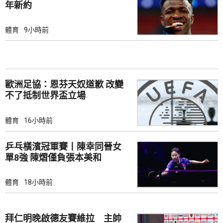
年新約
體育
9小時前
歐洲足協：恩芬天奴道歉 改變
不了抵制世界盃立場
體育
16小時前
乒乓橫濱冠軍賽丨陳幸同晉女
單8強 陳熠僅負張本美和
體育
18小時前
拜仁明晚啟德友賽維拉 主帥