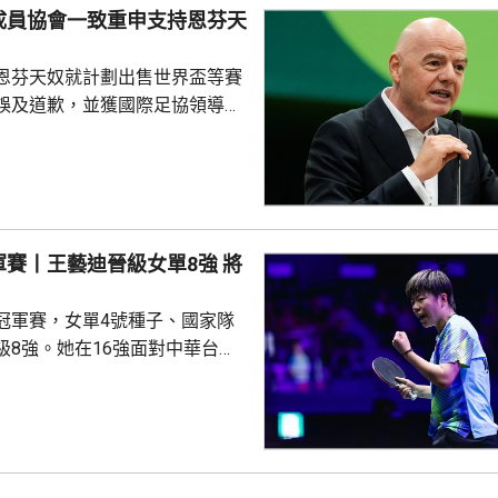
成員協會一致重申支持恩芬天
恩芬天奴就計劃出售世界盃等賽
誤及道歉，並獲國際足協領導層
非洲足協亦發聲明指，54個成員
支持恩芬天奴，感謝他多年來對
持。主席莫特塞佩表示，歡迎國
查今次爭議事件，但同時呼籲要
透明度。 非洲足協的表
賽丨王藝迪晉級女單8強 將
協的立場完全不同。歐洲足協重
奴擔任國際足協主席已失去信
冠軍賽，女單4號種子、國家隊
留任，將抵制未來的世界盃...
級8強。她在16強面對中華台北
打至「刁時」輸14:16，但之
連贏11:8、11:5及11:8反
手朱雨玲。 代表澳門的朱
以局數3:1淘汰烏克蘭的佩索茨