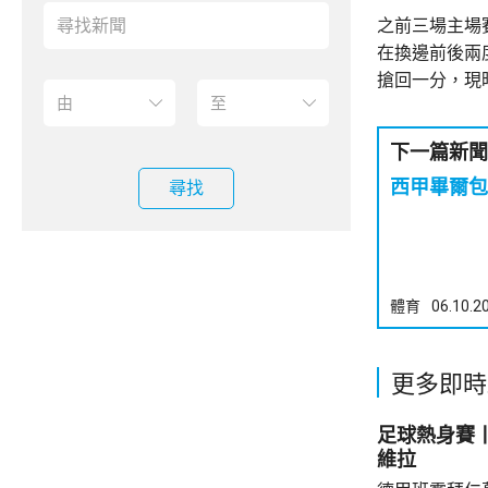
之前三場主場
在換邊前後兩
搶回一分，現
下一篇新聞
西甲畢爾包
尋找
體育
06.10.2
更多即時
足球熱身賽丨
維拉