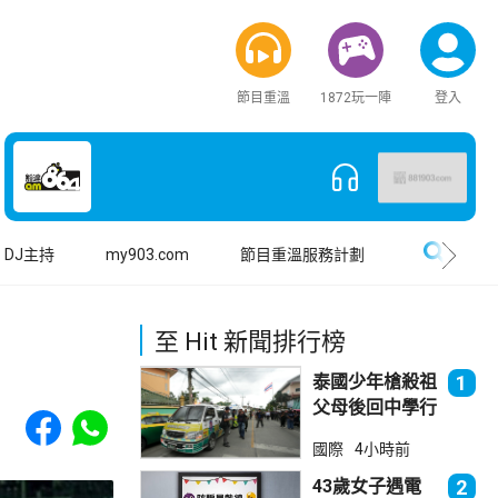
節目重溫
1872玩一陣
登入
搜尋
DJ主持
my903.com
節目重溫服務計劃
至 Hit 新聞排行榜
泰國少年槍殺祖
1
父母後回中學行
Share to Facebook
Share to WhatsApp
兇 累計最少8
國際
4小時前
死23傷
43歲女子遇電
2