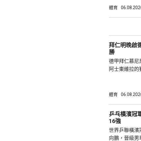
全場控制大局下，
體育
06.08.202
橫掃；陳熠硬
先兩局13:1
氣勢，張本美和
拜仁明晚啟
勝
德甲拜仁慕尼
阿士東維拉的
記者會表示，
將有不少優秀
球隊本身整體
體育
06.08.202
為目標，但比
重視球員的態
乒乓橫濱冠
門將紐亞，將會擔任隊
16強
標，甘賓尼說
世界乒聯橫濱
標，每位球員必
向鵬，晉級男單16強。 