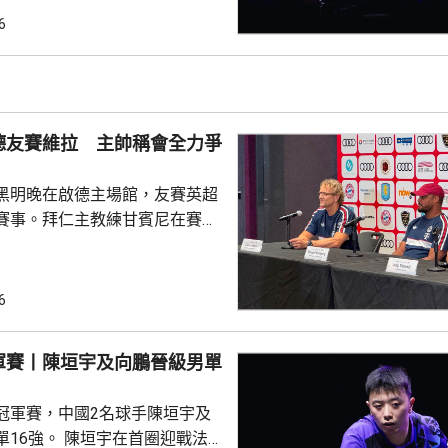
以直落3局11:8、11:2及11:2
6
撼張本美和，過程緊湊，她在領
1及11:9的大好形勢下，未能保持
絕地反擊 ，連追3局11: 5、
12:10及11:5逆轉晉級。 男單16強...
德友賽維拉 主帥稱會全力爭
黑明晚在啟德主場館，友賽英超
賽事。拜仁主教練甘賓尼在賽前
維拉是一隊頂尖球隊，相信明晚
球員上陣，賽事將有助更加理解
能力。他表示，明天將會以爭勝
6
起以賽果定義兩隊實力，將會更
度及能力。至於考慮季後退役的
軍賽丨陳垣宇及向鵬晉級男單
長。 被問到新賽季目
，會爭取歐聯奪標，要達到這目
冠軍賽，中國2名球手陳垣宇及
須具備實力，在夏季轉會窗...
陳垣宇在首圈迎戰法