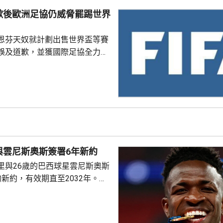
會鬥頭種子、日本的張本美和。
歉後歐洲足協仍威脅罷踢世界
月以3:1戰勝美國的張安，將與
恩芬天奴就計劃出售世界盃等賽
誤及道歉，並獲國際足協全力支
化解歐洲足協杯葛世界盃等賽事
是撤回出售賽事股權的提議，第
這類破壞比賽面貌的行徑絕不再
件仍未達到。聲明同時重申對恩
際足協主席失去信心。國際職業
指責恩芬天奴嚴重濫用職權。
與雲尼斯奧斯簽署6年新約
里與26歲的巴西球星雲尼斯奧斯
新約，有效期直至2032年。雙
是雲尼斯奧斯原有
年。早前有報道指，英超阿仙奴
盟。雲尼斯奧斯在2018年由巴甲