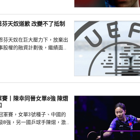
皇馬，先後上陣375場賽事，入
助皇馬奪得14項錦標，包括三度
及兩次成為歐聯冠軍。皇馬形容
恩芬天奴道歉 改變不了抵制
隊會歷史上最成功時期之一的關
恩芬天奴在巨大壓力下，放棄出
事股權的融資計劃後，繼績面臨
際足協領導層在摩洛哥首都拉巴
機會議，恩芬天奴承認錯誤及道
會後發聲明，重申全力支持恩芬
出售賽事股權的計劃是犯下錯
事會和211個成員協會道歉，承
發生。 歐洲足協表示，
賽丨陳幸同晉女單8強 陳熠
道歉，改變不了他們抵制世界盃
和
賽事的立場，他們對恩芬...
冠軍賽，女單3號種子、中國的
級8強，另一國乒球手陳熠，激
僅負頭號種子、日本的張本美和，