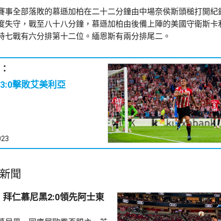
賽事全部落敗的慕遜加柏在二十二分鐘由中場奈侯斯頭槌打開紀
度失守，戰至八十八分鐘，慕遜加柏由後備上陣的美國守衛斯卡
時七戰有六分排第十二位。緬恩斯有兩分排尾二。
：
3:0擊敗艾美利亞
023
新聞
拜仁慕尼黑2:0領先阿士東