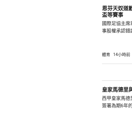
阿庫拉，8強
恩芬天奴道
日本的大藤沙
盃等賽事
國家...
國際足協主席
事股權承認錯
持後，仍未能
的威脅。 歐洲足協發表聲明，指他們提出了明
確條件，第一
體育
14小時前
二是必須確保
犯。但這些條
芬天奴擔任國
足球員協會則
皇家馬德里
西甲皇家馬德
簽署為期6年的
方未有透露財務條款。 今年
合約的最後一
有意羅致他加