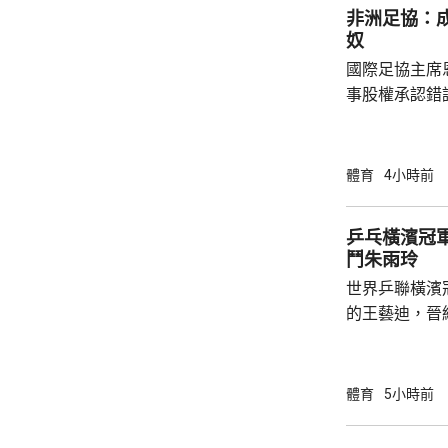
非洲足協：
奴
國際足協主席
事股權承認錯
全力支持後，
協會一致重申
非洲足球的支
體育
4小時前
際足協承諾審
進行良好管治及增加
乒乓橫濱冠軍
態，與歐洲足
鬥朱雨玲
申，對恩芬天
世界乒聯橫濱
心，只要他繼續
的王藝迪，晉
的鄭怡靜，首局
後表現漸入佳境，
勝，8強會遇上前國
體育
5小時前
雨玲，在16強
卡。 南韓的申裕斌就以局數3:2，力克印度的