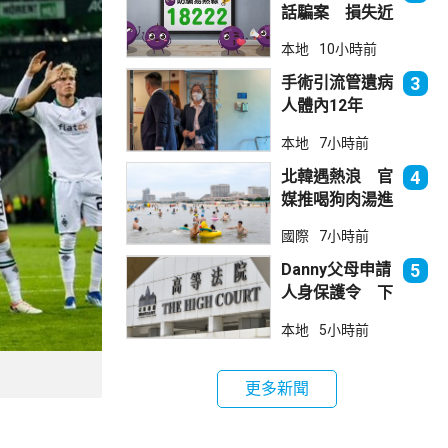
話騙案 損失近
6900萬元
本地
10小時前
手術引流管遺病
3
人體內12年
女醫生石岳容專
本地
7小時前
業失當除牌1個
月
北韓遇熱浪 官
4
媒推喝狗肉湯進
補
國際
7小時前
Danny父母申請
5
人身保護令 下
月底前裁決
本地
5小時前
更多新聞