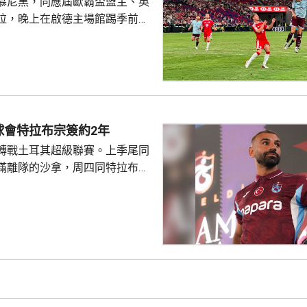
慕尼黑，同應屆歐霸盃盟主、英
拉，晚上在啟德主場館踢季前熱
上半場攻勢佔優，
其中阿利安伊巴謙莫域曾施射，
之後阿歷山大柏夫洛域在禁區頂
門將比蘇治救出。湯比斯卓夫亦
而回。到36分鐘，拜仁在左路開
韓後衛金玟哉頂入，打破僵局。
球會特拉布宗簽約2年
具威脅的組織及攻門。 下半
轉戰土耳其超級聯賽。上季尾同
次罰球，但基辛特...
滿離隊的沙拿，周四同特拉布宗
年薪酬1700萬歐元。他在球會主
式，獲數以千計的球迷歡呼。沙
過會受到球迷熱烈歡迎，他今次
拉布宗奪取錦標及榮譽。 特拉
證券交易所提交的聲明指，沙特
字命名產品銷售額的20%分成，
的附加獎金。