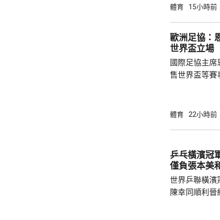
法林明高轉投
體育
15小時前
了128球，協
西甲封王，以
歐洲足協：
雲尼斯奧斯是
世界盃立場
鍵球員。
國際足協主席
售世界盃等賽
下台壓力。國
特召開緊急危
歉；國際足協
體育
22小時前
天奴，但承認
誤，已致函理
諾會確保類似事件不再
乒乓橫濱冠軍
恩芬天奴作出
僅負張本美
等國際足協相關
世界乒聯橫濱
陳幸同順利晉
戰5局，2:3
無緣出線。 陳幸同在次圈對陣法國的帕維迪，