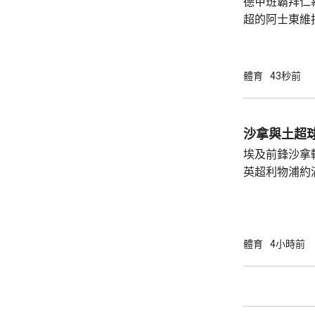
德甲班霸拜仁
超的阿士東維
身賽。拜仁淨勝2:0。 拜仁
有多次埋門，
貼柱出底線，
體育
43秒前
起腳，被維拉
曾抽射，無助
出罰球，由南
沙拿與土超
維拉上半場未見
埃及前鋒沙拿
場，維拉曾有一
英超利物浦約
簽約兩年，每
場出席簽約儀
拿表示，無想
加盟是希望為特
體育
4小時前
布宗向土耳其
將獲得以他命
另加每個球季