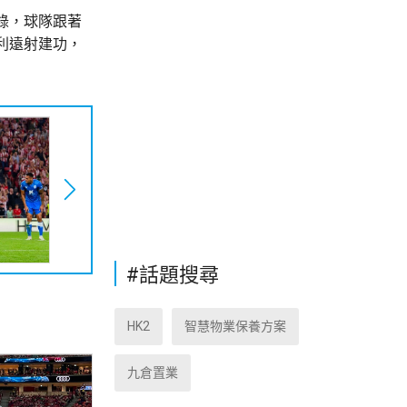
錄，球隊跟著
利遠射建功，
#話題搜尋
HK2
智慧物業保養方案
九倉置業