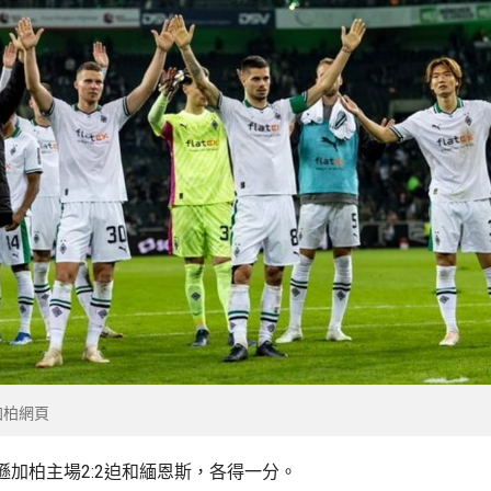
加柏網頁
遜加柏主場2:2迫和緬恩斯，各得一分。