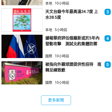
本地
10小時前
天文台錄今年最高溫34.7度 上
3
水38.5度
本地
5小時前
據報華府評估俄羅斯或於5年內
4
發動攻擊 測試北約集體防禦
國際
10小時前
被指向外籍球證提供性招待 南
5
韓足總致歉
國際
10小時前
更多新聞