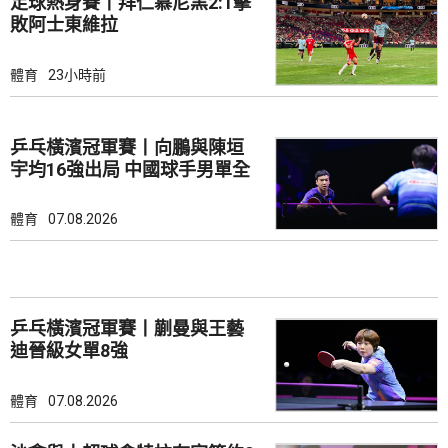
足球熱身賽丨拜仁慕尼黑2:1擊
敗阿士東維拉
體育
23小時前
乒乓橫濱冠軍賽丨向鵬與陳垣
宇均16強出局 中國球手男單全
軍覆沒
體育
07.08.2026
乒乓橫濱冠軍賽丨蒯曼與王藝
迪晉級女單8強
體育
07.08.2026