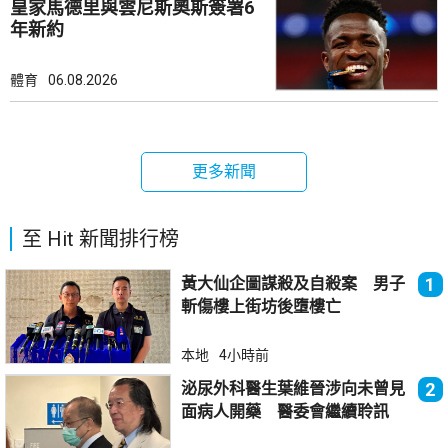
皇家馬德里與雲尼斯奧斯簽署6
年新約
體育
06.08.2026
更多新聞
至 Hit 新聞排行榜
黃大仙企圖謀殺及自殺案 男子
1
斬傷樓上街坊後墮樓亡
本地
4小時前
泌尿外科醫生葉維晉涉向未曾見
2
面病人開藥 醫委會繼續聆訊