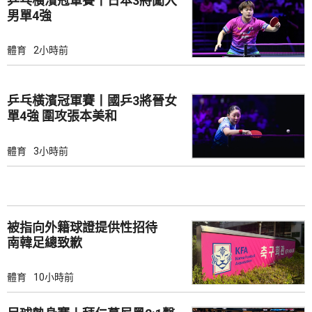
乒乓橫濱冠軍賽丨日本3將闖入
男單4強
體育
2小時前
乒乓橫濱冠軍賽丨國乒3將晉女
單4強 圍攻張本美和
體育
3小時前
被指向外籍球證提供性招待
南韓足總致歉
體育
10小時前